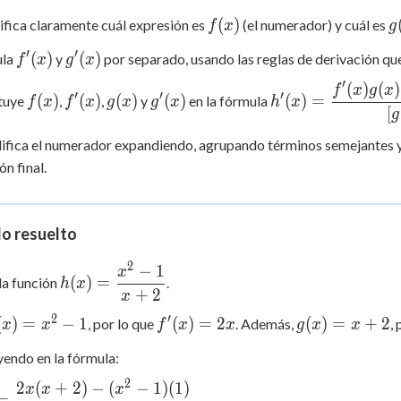
f(x)
g
(
)
tifica claramente cuál expresión es
(el numerador) y cuál es
f
x
g
′
′
f'(x)
g'(x)
(
)
(
)
ula
y
por separado, usando las reglas de derivación q
f
x
g
x
′
(
)
(
)
f(x)
f'(x)
g(x)
g'(x)
h'(x) =
f
x
g
x
′
′
′
(
)
(
)
(
)
(
)
(
)
=
ituye
,
,
y
en la fórmula
f
x
f
x
g
x
g
x
h
x
\dfrac{f'(x)g(x)
[
g
- f(x)g'(x)}
lifica el numerador expandiendo, agrupando términos semejantes y, 
{[g(x)]^2}
ón final.
lo resuelto
2
−
1
h(x) =
x
(
)
=
la función
.
h
x
\dfrac{x^2
+
2
x
- 1}{x +
2
′
x)
f'(x)
g(x)
(
)
=
−
1
(
)
=
2
(
)
=
+
2
, por lo que
. Además,
,
x
x
f
x
x
g
x
x
2}
=
= x
yendo en la fórmula:
^2
2x
+ 2
1
2
2
(
+
2
)
−
(
−
1
)
(
1
)
 =
x
x
x
=