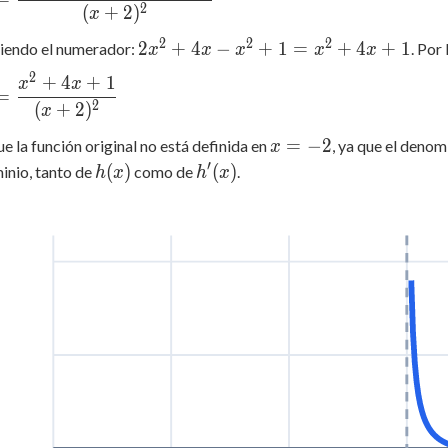
c{2x(x+2)
2
(
+
2
)
x
-1)(1)}
2
2
2
2x^2
2
+
4
−
+
1
=
+
4
+
1
iendo el numerador:
. Por 
x
x
x
x
x
)^2}
+ 4x
2
+
4
+
1
 =
x
x
-
=
c{x^2
2
(
+
2
)
x
x^2
+ 1}
+ 1
x
=
−
2
e la función original no está definida en
, ya que el denom
x
)^2}
=
=
′
h(x)
h'(x)
(
)
(
)
inio, tanto de
como de
.
h
x
h
x
x^2
-2
+ 4x
+ 1