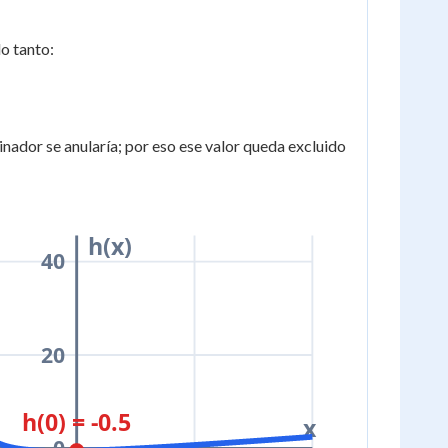
lo tanto:
inador se anularía; por eso ese valor queda excluido
h(x)
40
20
h(0) = -0.5
x
0