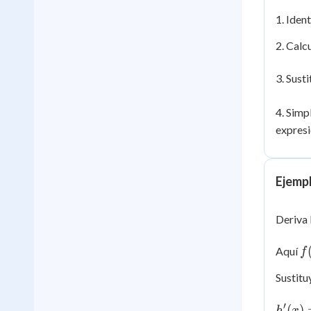
1. Iden
2. Calc
3. Sust
4. Simp
expresi
Ejemp
Deriva 
f(
Aquí
f
=
Sustitu
x
- 
h'(x)
′
(
)