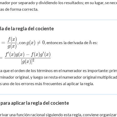
{g(x)}
ador por separado y dividiendo los resultados; en su lugar, se n
 Points
as de forma correcta.
+
0
a de la regla del cociente
(
)
) =
g(x)
h
f
x
=
(
)

=
0
, con
, entonces la derivada de
es:
g
x
h
ac{f(x)}
\ne
(
)
g
x
)}
0
′
′
(
)
(
)
−
(
)
(
)
 =
f
x
g
x
f
x
g
x
=
{f'(x)g(x)
2
[
(
)
]
g
x
g'(x)}
 que el orden de los términos en el numerador es importante: pri
]^2}
minador original, y luego se resta el numerador original multiplica
s uno de los errores más frecuentes al aplicar la regla.
para aplicar la regla del cociente
rivar una función racional siguiendo esta regla, conviene organizar 