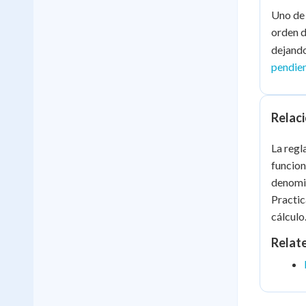
Uno de 
orden d
dejando
pendien
Relaci
La regl
funcion
denomin
Practic
cálculo
Relat