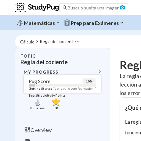
Busca o suelta una imagen
Matemáticas
Prep para Exámenes
Regla del cociente
Cálculo
TOPIC
BACK T
Regl
Regla del cociente
Topic 
MY PROGRESS
La regla
Pug Score
10
%
lección 
Pug Score
Getting Started
"Let's build your foundation!"
los erro
Best Streak
Study Points
Getting Started
Videos W
¿Qué e
0
in a row
+
0
Best Prac
La regl
Read
Overview
funcion
Best Qui