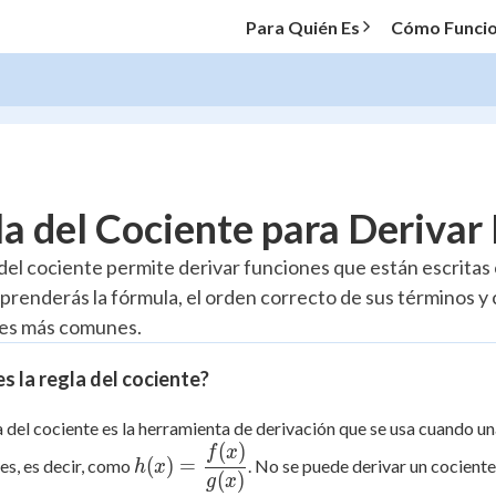
Para Quién Es
Cómo Funci
O MENU
a del Cociente para Derivar
Progress
 del cociente permite derivar funciones que están escritas
aprenderás la fórmula, el orden correcto de sus términos y
10
%
res más comunes.
"Let's build your foundation!"
atched
0/2
s la regla del cociente?
tice
No score
a del cociente es la herramienta de derivación que se usa cuando u
Reviewed
(
)
h(x) =
f
x
(
)
=
es, es decir, como
. No se puede derivar un cocient
h
x
z
No attempts
\dfrac{f(x)}
(
)
g
x