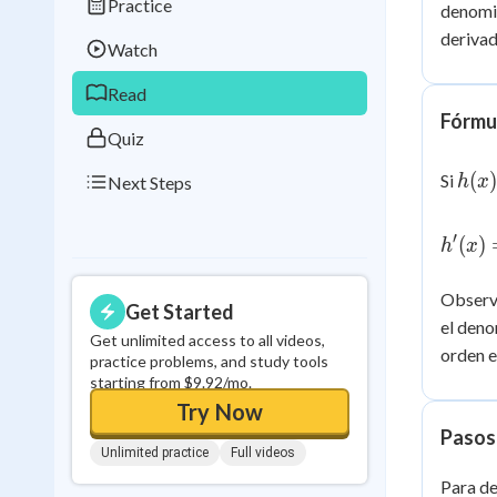
Practice
denomin
Best Streak
Study
derivad
Watch
0
in a row
Read
Fórmul
Quiz
h(x
(
)
Si
Next Steps
h
x
\dfr
{g(x
h'(x)
′
(
)
h
x
\dfrac
- f(x)
Observa
{[g(x)
Get Started
el deno
Get unlimited access to all videos,
orden e
practice problems, and study tools
starting from $9.92/mo.
Try Now
Pasos 
Unlimited practice
Full videos
Para de