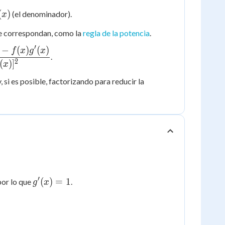
(x)
(
)
(el denominador).
x
ue correspondan, como la
regla de la potencia
.
′
−
(
)
(
)
f
x
g
x
.
2
(
)
]
x
si es posible, factorizando para reducir la
′
g'(x)
(
)
=
1
 por lo que
.
g
x
= 1