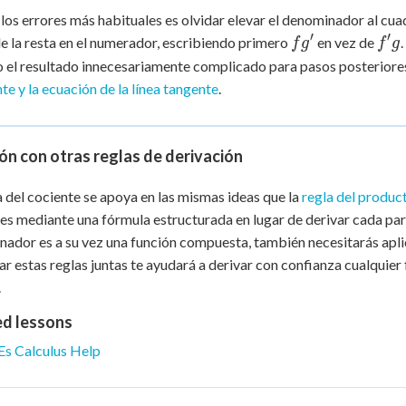
los errores más habituales es olvidar elevar el denominador al cuad
′
′
fg'
f'g
e la resta en el numerador, escribiendo primero
en vez de
f
g
f
g
 el resultado innecesariamente complicado para pasos posteriores, 
te y la ecuación de la línea tangente
.
ón con otras reglas de derivación
a del cociente se apoya en las mismas ideas que la
regla del produc
es mediante una fórmula estructurada en lugar de derivar cada pa
ador es a su vez una función compuesta, también necesitarás aplic
ar estas reglas juntas te ayudará a derivar con confianza cualquie
.
ed lessons
Es Calculus Help