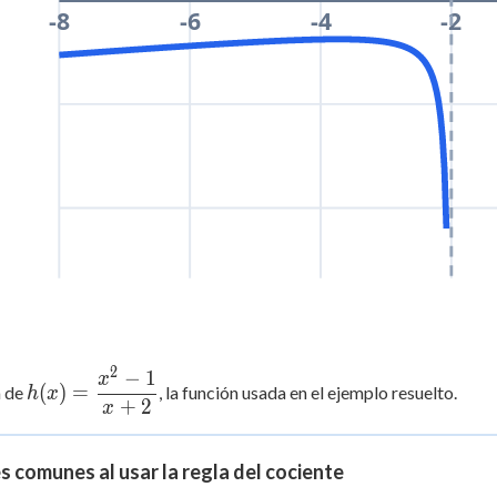
-8
-6
-4
-2
2
−
1
h(x) =
x
(
)
=
a de
, la función usada en el ejemplo resuelto.
h
x
\dfrac{x^2
+
2
x
- 1}{x +
2}
s comunes al usar la regla del cociente