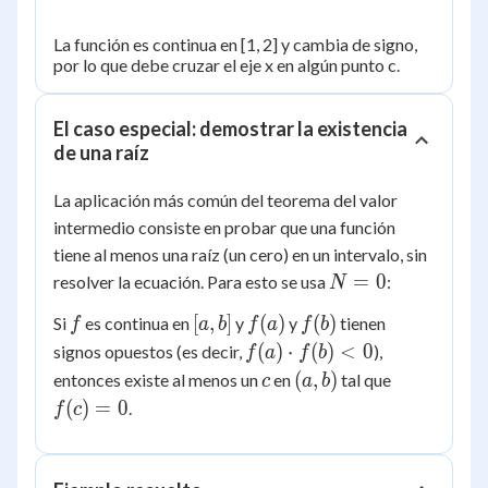
La función es continua en [1, 2] y cambia de signo,
por lo que debe cruzar el eje x en algún punto c.
El caso especial: demostrar la existencia
de una raíz
La aplicación más común del teorema del valor
intermedio consiste en probar que una función
tiene al menos una raíz (un cero) en un intervalo, sin
N
=
0
resolver la ecuación. Para esto se usa
:
N
=
f
[a,
f(a)
f(b)
[
,
]
(
)
(
)
Si
es continua en
y
y
tienen
f
a
b
f
a
f
b
0
b]
f(a)
(
)
⋅
(
)
<
0
signos opuestos (es decir,
),
f
a
f
b
\cdot
c
(a,
f(c)
(
,
)
entonces existe al menos un
en
tal que
c
a
b
f(b)
b)
=
(
)
=
0
.
f
c
< 0
0