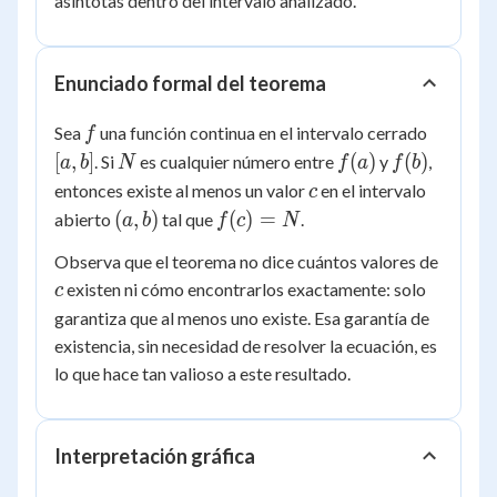
asíntotas dentro del intervalo analizado.
Enunciado formal del teorema
f
[a,
Sea
una función continua en el intervalo cerrado
f
b]
N
f(a)
f(b)
[
,
]
(
)
(
)
. Si
es cualquier número entre
y
,
a
b
N
f
a
f
b
c
entonces existe al menos un valor
en el intervalo
c
(a,
f(c)
(
,
)
(
)
=
abierto
tal que
.
a
b
f
c
N
b)
=
c
Observa que el teorema no dice cuántos valores de
N
existen ni cómo encontrarlos exactamente: solo
c
garantiza que al menos uno existe. Esa garantía de
existencia, sin necesidad de resolver la ecuación, es
lo que hace tan valioso a este resultado.
Interpretación gráfica