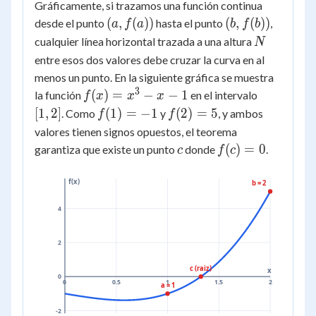
Gráficamente, si trazamos una función continua
(a,
(b,
(
,
(
))
(
,
(
))
desde el punto
hasta el punto
,
a
f
a
b
f
b
f(a))
f(b))
N
cualquier línea horizontal trazada a una altura
N
entre esos dos valores debe cruzar la curva en al
menos un punto. En la siguiente gráfica se muestra
3
f(x)
[1,
(
)
=
−
−
1
la función
en el intervalo
f
x
x
x
=
2]
f(1)
f(2)
[
1
,
2
]
(
1
)
=
−
1
(
2
)
=
5
. Como
y
, y ambos
f
f
x^3
=
= 5
valores tienen signos opuestos, el teorema
- x
-1
c
f(c)
(
)
=
0
garantiza que existe un punto
donde
.
c
f
c
- 1
=
0
f(x)
b = 2
4
2
c (raiz)
x
0
0
0.5
1
1.5
2
a = 1
-2