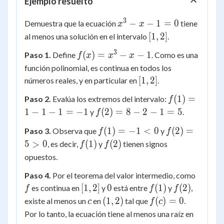
Ejemplo resuelto
3
x^3
−
−
1
=
0
Demuestra que la ecuación
tiene
x
x
- x
[1,
[
1
,
2
]
al menos una solución en el intervalo
.
- 1
2]
3
f(x)
(
)
=
−
−
1
Paso 1.
Define
. Como es una
f
x
x
x
= 0
=
función polinomial, es continua en todos los
x^3
[1,
[
1
,
2
]
números reales, y en particular en
.
- x
2]
f(1)
(
1
)
=
Paso 2.
Evalúa los extremos del intervalo:
- 1
f
= 1
f(2)
1
−
1
−
1
=
−
1
(
2
)
=
8
−
2
−
1
=
5
y
.
f
- 1
= 8
f(1)
f(2)
(
1
)
=
−
1
<
0
(
2
)
=
Paso 3.
Observa que
y
f
f
- 1
- 2
=
= 5
f(1)
f(2)
5
>
0
(
1
)
(
2
)
=
, es decir,
y
tienen signos
f
- 1
f
-1
> 0
-1
= 5
opuestos.
< 0
f
Paso 4.
Por el teorema del valor intermedio, como
[1,
0
f(1)
f(2)
[
1
,
2
]
0
(
1
)
(
2
)
es continua en
y
está entre
y
,
f
f
f
2]
c
(1,
f(c)
(
1
,
2
)
(
)
=
0
existe al menos un
en
tal que
.
c
f
c
2)
=
Por lo tanto, la ecuación tiene al menos una raíz en
0