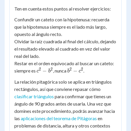
169
=
Ten en cuenta estos puntos al resolver ejercicios:
13^2
Confundir un cateto con la hipotenusa: recuerda
que la hipotenusa siempre es el lado más largo,
opuesto al ángulo recto.
Olvidar la raíz cuadrada al final del cálculo, dejando
el resultado elevado al cuadrado en vez del valor
real del lado.
Restar en el orden equivocado al buscar un cateto:
2
2
2
2
c^2
b^2
−
−
siempre es
, nunca
.
c
b
b
c
-
-
La relación pitagórica solo se aplica en triángulos
b^2
c^2
rectángulos, así que conviene repasar cómo
clasificar triángulos
para confirmar que tienes un
ángulo de 90 grados antes de usarla. Una vez que
domines este procedimiento, podrás avanzar hacia
las
aplicaciones del teorema de Pitágoras
en
problemas de distancia, altura y otros contextos