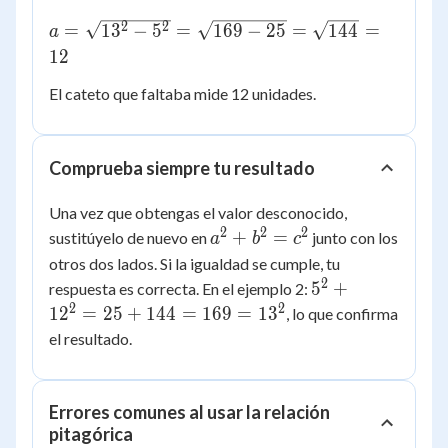
a =
2
2
=
1
3
−
5
=
169
−
25
=
144
=
a
\sqrt{13^2
12
- 5^2} =
El cateto que faltaba mide 12 unidades.
\sqrt{169
- 25} =
\sqrt{144}
= 12
Comprueba siempre tu resultado
Una vez que obtengas el valor desconocido,
2
2
2
a^2
+
=
sustitúyelo de nuevo en
junto con los
a
b
c
+
otros dos lados. Si la igualdad se cumple, tu
b^2
2
5^2
5
+
respuesta es correcta. En el ejemplo 2:
=
+
2
2
1
2
=
25
+
144
=
169
=
1
3
, lo que confirma
c^2
12^2
el resultado.
= 25
+
144
Errores comunes al usar la relación
=
pitagórica