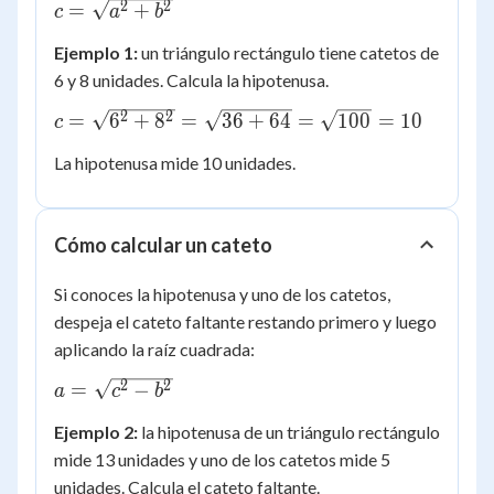
c =
2
2
=
+
c
a
b
\sqrt{a^2
Ejemplo 1:
un triángulo rectángulo tiene catetos de
+ b^2}
6 y 8 unidades. Calcula la hipotenusa.
c =
2
2
=
6
+
8
=
36
+
64
=
100
=
10
c
\sqrt{6^2
La hipotenusa mide 10 unidades.
+ 8^2} =
\sqrt{36 +
64} =
Cómo calcular un cateto
\sqrt{100}
= 10
Si conoces la hipotenusa y uno de los catetos,
despeja el cateto faltante restando primero y luego
aplicando la raíz cuadrada:
a =
2
2
=
−
a
c
b
\sqrt{c^2
Ejemplo 2:
la hipotenusa de un triángulo rectángulo
- b^2}
mide 13 unidades y uno de los catetos mide 5
unidades. Calcula el cateto faltante.