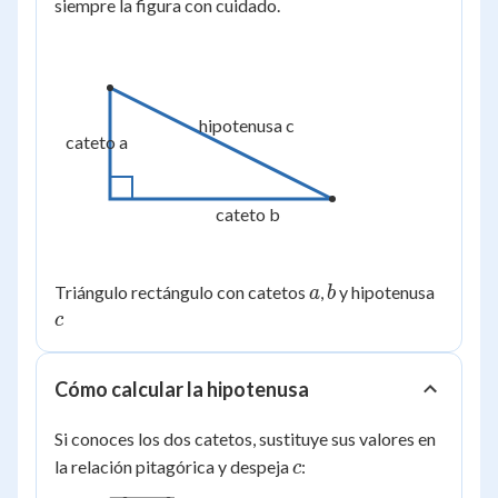
siempre la figura con cuidado.
hipotenusa c
cateto a
cateto b
a
b
c
Triángulo rectángulo con catetos
,
y hipotenusa
a
b
c
Cómo calcular la hipotenusa
Si conoces los dos catetos, sustituye sus valores en
c
la relación pitagórica y despeja
:
c