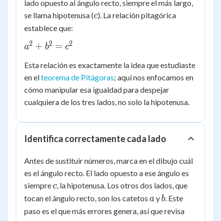
lado opuesto al ángulo recto, siempre el más largo,
c
se llama hipotenusa (
). La relación pitagórica
c
establece que:
2
2
2
a^2
+
=
a
b
c
+
Esta relación es exactamente la idea que estudiaste
b^2
en el
teorema de Pitágoras
; aquí nos enfocamos en
=
cómo manipular esa igualdad para despejar
c^2
cualquiera de los tres lados, no solo la hipotenusa.
Identifica correctamente cada lado
Antes de sustituir números, marca en el dibujo cuál
es el ángulo recto. El lado opuesto a ese ángulo es
c
siempre
, la hipotenusa. Los otros dos lados, que
c
a
b
tocan el ángulo recto, son los catetos
y
. Este
a
b
paso es el que más errores genera, así que revisa