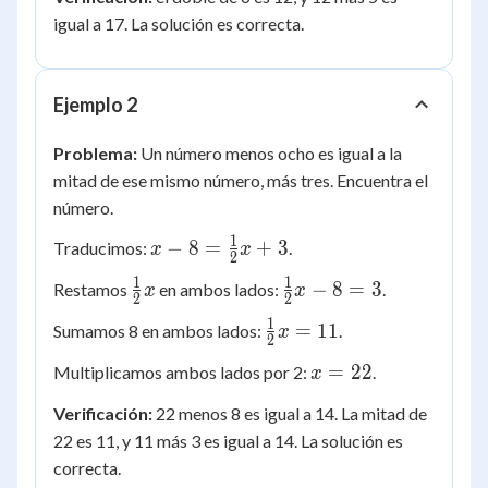
6
igual a 17. La solución es correcta.
Ejemplo 2
Problema:
Un número menos ocho es igual a la
mitad de ese mismo número, más tres. Encuentra el
número.
1
x - 8 =
−
8
=
+
3
Traducimos:
.
x
x
2
\frac{1}
1
1
\frac{1}
\frac{1}
−
8
=
3
Restamos
en ambos lados:
.
x
x
{2}x +
2
2
{2}x
{2}x - 8
3
1
\frac{1}
=
11
Sumamos 8 en ambos lados:
.
x
= 3
2
{2}x =
x
=
22
Multiplicamos ambos lados por 2:
.
x
11
=
Verificación:
22 menos 8 es igual a 14. La mitad de
22
22 es 11, y 11 más 3 es igual a 14. La solución es
correcta.