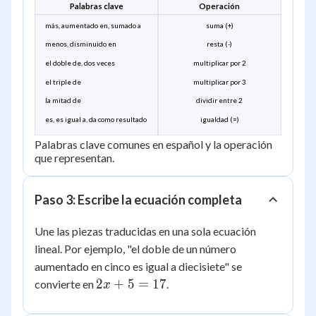
Palabras clave
Operación
más, aumentado en, sumado a
suma (+)
menos, disminuido en
resta (-)
el doble de, dos veces
multiplicar por 2
el triple de
multiplicar por 3
la mitad de
dividir entre 2
es, es igual a, da como resultado
igualdad (=)
Palabras clave comunes en español y la operación
que representan.
Paso 3: Escribe la ecuación completa
Une las piezas traducidas en una sola ecuación
lineal. Por ejemplo, "el doble de un número
aumentado en cinco es igual a diecisiete" se
2x
2
+
5
=
17
convierte en
.
x
+
5