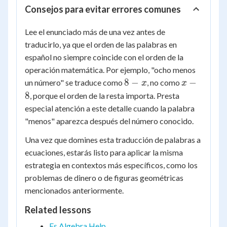
Consejos para evitar errores comunes
Lee el enunciado más de una vez antes de
traducirlo, ya que el orden de las palabras en
español no siempre coincide con el orden de la
operación matemática. Por ejemplo, "ocho menos
8
x
8
−
−
un número" se traduce como
, no como
x
x
-
-
8
, porque el orden de la resta importa. Presta
x
8
especial atención a este detalle cuando la palabra
"menos" aparezca después del número conocido.
Una vez que domines esta traducción de palabras a
ecuaciones, estarás listo para aplicar la misma
estrategia en contextos más específicos, como los
problemas de dinero o de figuras geométricas
mencionados anteriormente.
Related lessons
Es Algebra Help