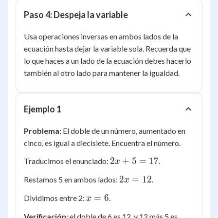
=
Paso 4: Despeja la variable
17
Usa operaciones inversas en ambos lados de la
ecuación hasta dejar la variable sola. Recuerda que
lo que haces a un lado de la ecuación debes hacerlo
también al otro lado para mantener la igualdad.
Ejemplo 1
Problema:
El doble de un número, aumentado en
cinco, es igual a diecisiete. Encuentra el número.
2x
2
+
5
=
17
Traducimos el enunciado:
.
x
+
2x
2
=
12
Restamos 5 en ambos lados:
.
x
5
=
=
x
=
6
Dividimos entre 2:
.
x
12
17
=
Verificación:
el doble de 6 es 12, y 12 más 5 es