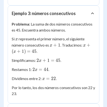
Ejemplo 3: números consecutivos
Problema:
La suma de dos números consecutivos
es 45. Encuentra ambos números.
x
Si
representa el primer número, el siguiente
x
x
x
+
1
+
número consecutivo es
. Traducimos:
x
x
+
+
(
+
1
)
=
45
.
x
1
(x
2x
2
+
1
=
45
Simplificamos:
.
x
+
+
1)
2x
2
=
44
Restamos 1:
.
x
1
=
=
=
45
x
=
22
Dividimos entre 2:
.
x
44
45
=
Por lo tanto, los dos números consecutivos son 22 y
22
23.