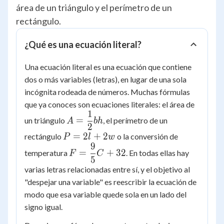
área de un triángulo y el perímetro de un
rectángulo.
¿Qué es una ecuación literal?
Una ecuación literal es una ecuación que contiene
dos o más variables (letras), en lugar de una sola
incógnita rodeada de números. Muchas fórmulas
que ya conoces son ecuaciones literales: el área de
1
A =
=
un triángulo
, el perímetro de un
A
bh
2
\dfrac{1}
P
=
2
+
2
rectángulo
o la conversión de
P
l
w
{2}bh
9
=
F =
=
+
32
temperatura
. En todas ellas hay
F
C
2l
5
\dfrac{9}
varias letras relacionadas entre sí, y el objetivo al
+
{5}C +
2w
"despejar una variable" es reescribir la ecuación de
32
modo que esa variable quede sola en un lado del
signo igual.