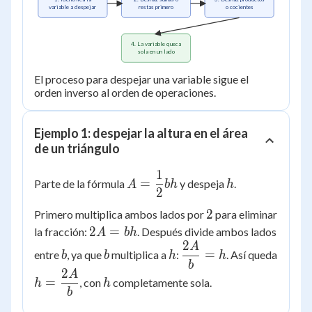
variable a despejar
restas primero
o cocientes
4. La variable queda
sola en un lado
El proceso para despejar una variable sigue el
orden inverso al orden de operaciones.
Ejemplo 1: despejar la altura en el área
de un triángulo
1
A =
h
=
Parte de la fórmula
y despeja
.
A
bh
h
2
\dfrac{1}
{2}bh
2
2
Primero multiplica ambos lados por
para eliminar
2A
2
=
la fracción:
. Después divide ambos lados
A
bh
2
=
A
b
b
h
\dfrac{2A}
=
entre
, ya que
multiplica a
:
. Así queda
b
b
h
h
bh
{b} = h
b
2
A
h =
h
=
, con
completamente sola.
h
h
\dfrac{2A}
b
{b}