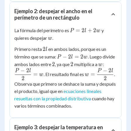
Ejemplo 2: despejar el ancho en el
perímetro de un rectángulo
P
=
2
+
2
La fórmula del perímetro es
y
P
l
w
=
w
quieres despejar
.
w
2l
2l
2
Primero resta
en ambos lados, porque es un
l
+
P -
−
2
2w
=
2
término que se suma:
. Luego divide
P
l
w
2l
2
2
w
\dfrac{P
2
2
ambos lados entre
, ya que
multiplica a
:
w
=
−
2
−
2
- 2l}{2}
P
l
P
l
w =
=
=
. El resultado final es
.
w
w
2w
= w
\dfrac{P
2
2
Observa que primero se deshace la suma y después
- 2l}{2}
el producto, igual que en
ecuaciones lineales
resueltas con la propiedad distributiva
cuando hay
varios términos combinados.
Ejemplo 3: despejar la temperatura en