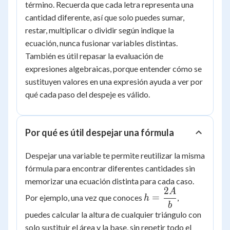
2l
término. Recuerda que cada letra representa una
-
cantidad diferente, así que solo puedes sumar,
2w
restar, multiplicar o dividir según indique la
ecuación, nunca fusionar variables distintas.
También es útil repasar la evaluación de
expresiones algebraicas, porque entender cómo se
sustituyen valores en una expresión ayuda a ver por
qué cada paso del despeje es válido.
Por qué es útil despejar una fórmula
Despejar una variable te permite reutilizar la misma
fórmula para encontrar diferentes cantidades sin
memorizar una ecuación distinta para cada caso.
2
A
h =
=
Por ejemplo, una vez que conoces
,
h
\dfrac{2A}
b
puedes calcular la altura de cualquier triángulo con
{b}
solo sustituir el área y la base, sin repetir todo el