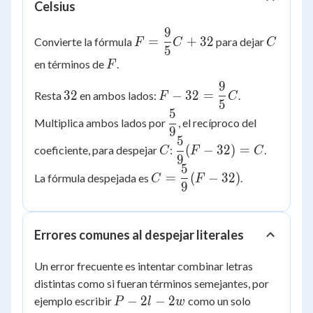
Celsius
9
F =
C
=
+
32
Convierte la fórmula
para dejar
F
C
C
5
\dfrac{9}
F
en términos de
.
F
{5}C +
32
9
32
F - 32 =
32
−
32
=
Resta
en ambos lados:
.
F
C
5
\dfrac{9}
5
\dfrac{5}
{5}C
Multiplica ambos lados por
, el recíproco del
9
{9}
5
C
\dfrac{5}
(
−
32
)
=
coeficiente, para despejar
:
.
C
F
C
9
{9}(F -
5
C =
32) = C
=
(
−
32
)
La fórmula despejada es
.
C
F
9
\dfrac{5}
{9}(F -
32)
Errores comunes al despejar literales
Un error frecuente es intentar combinar letras
distintas como si fueran términos semejantes, por
P -
−
2
−
2
ejemplo escribir
como un solo
P
l
w