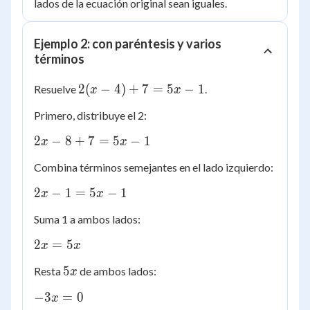
(3x
=
lados de la ecuación original sean iguales.
+
3
5) -
Ejemplo 2: con paréntesis y varios
(x
términos
+
11)
2(x
2
(
−
4
)
+
7
=
5
−
1
Resuelve
.
x
x
-
Primero, distribuye el 2:
4)
+
2x
2
−
8
+
7
=
5
−
1
x
x
7
-
=
Combina términos semejantes en el lado izquierdo:
8
5x
+
2x
2
−
1
=
5
−
1
x
x
- 1
7
-
=
Suma 1 a ambos lados:
1
5x
=
2x
2
=
5
x
x
-
5x
=
1
5x
-
5
Resta
de ambos lados:
x
5x
1
-3x
−
3
=
0
x