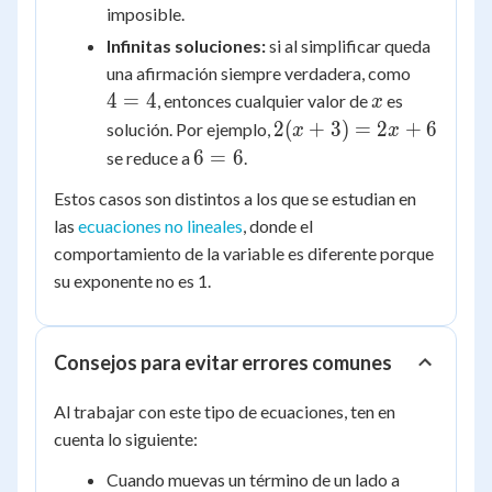
3
=
imposible.
=
7
Infinitas soluciones:
si al simplificar queda
2x
4
una afirmación siempre verdadera, como
+
=
x
4
=
4
, entonces cualquier valor de
es
x
7
4
2(x
2
(
+
3
)
=
2
+
6
solución. Por ejemplo,
x
x
+
6
6
=
6
se reduce a
.
3)
=
Estos casos son distintos a los que se estudian en
=
6
las
ecuaciones no lineales
, donde el
2x
+
comportamiento de la variable es diferente porque
6
su exponente no es 1.
Consejos para evitar errores comunes
Al trabajar con este tipo de ecuaciones, ten en
cuenta lo siguiente:
Cuando muevas un término de un lado a