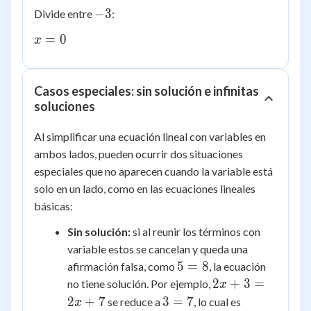
=
-3
−
3
Divide entre
:
0
x
=
0
x
=
0
Casos especiales: sin solución e infinitas
soluciones
Al simplificar una ecuación lineal con variables en
ambos lados, pueden ocurrir dos situaciones
especiales que no aparecen cuando la variable está
solo en un lado, como en las ecuaciones lineales
básicas:
Sin solución:
si al reunir los términos con
variable estos se cancelan y queda una
5
5
=
8
afirmación falsa, como
, la ecuación
=
2x
2
+
3
=
no tiene solución. Por ejemplo,
x
8
+
3
2
+
7
3
=
7
se reduce a
, lo cual es
x