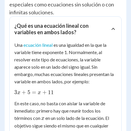
especiales como ecuaciones sin solución o con
infinitas soluciones.
¿Qué es una ecuación lineal con
variables en ambos lados?
Una
ecuación lineal
es una igualdad en la que la
variable tiene exponente 1. Normalmente, al
resolver este tipo de ecuaciones, la variable
aparece solo en un lado del signo igual. Sin
embargo, muchas ecuaciones lineales presentan la
variable en ambos lados, por ejemplo:
3x
3
+
5
=
+
11
x
x
+
En este caso, no basta con aislar la variable de
5
inmediato: primero hay que reunir todos los
=
x
términos con
en un solo lado de la ecuación. El
x
x
+
objetivo sigue siendo el mismo que en cualquier