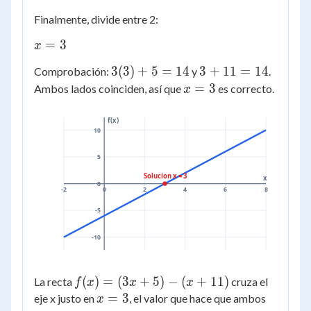
11
=
x
Finalmente, divide entre 2:
6
-
x
x
=
3
x
+
=
3(3)
3
3
(
3
)
+
5
=
14
3
+
11
=
14
Comprobación:
y
.
11
3
+ 5
+
x
=
3
Ambos lados coinciden, así que
es correcto.
x
=
11
=
14
=
3
f(x)
10
14
5
Solucion x = 3
x
0
-2
0
2
4
6
8
-5
-10
f(x)
(
)
=
(
3
+
5
)
−
(
+
11
)
La recta
cruza el
f
x
x
x
=
x
=
3
eje x justo en
, el valor que hace que ambos
x