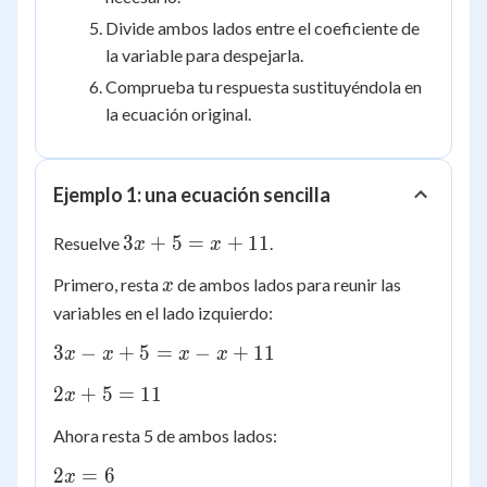
Divide ambos lados entre el coeficiente de
la variable para despejarla.
Comprueba tu respuesta sustituyéndola en
la ecuación original.
Ejemplo 1: una ecuación sencilla
3x
3
+
5
=
+
11
Resuelve
.
x
x
+
x
Primero, resta
de ambos lados para reunir las
x
5
variables en el lado izquierdo:
=
x
3x
3
−
+
5
=
−
+
11
x
x
x
x
+
-
11
2x
2
+
5
=
11
x
x
+
+
Ahora resta 5 de ambos lados:
5
5
=
2x
=
2
=
6
x