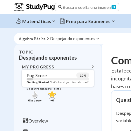
Busca o suelta una imagen
Matemáticas
Prep para Exámenes
Despejando exponentes
Álgebra Básica
TOPIC
BACK T
Com
Despejando exponentes
Topic 
MY PROGRESS
Esta lec
Pug Score
10
%
incognita
Pug Score
Getting Started
"Let's build your foundation!"
bases o 
Best Streak
Study Points
Getting Started
Videos W
Que si
0
in a row
+
0
Best Prac
Despeja
Read
variabl
Overview
Best Qui