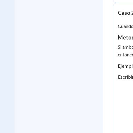
Caso 2
Cuando 
Metodo
Si ambo
entonc
Ejempl
Escrib