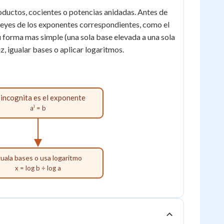
uctos, cocientes o potencias anidadas. Antes de
s leyes de los exponentes correspondientes, como el
u forma mas simple (una sola base elevada a una sola
z, igualar bases o aplicar logaritmos.
 incognita es el exponente
a⁾ = b
guala bases o usa logaritmo
x = log b ÷ log a