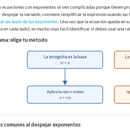
ecuaciones con exponentes se ven complicadas porque tienen prod
r despejar la variable, conviene simplificar la expresion usando la
r las leyes de los exponentes
. Una vez que la ecuacion queda en s
a en cada lado), es mucho mas facil identificar si debes usar una rai
ama: elige tu metodo
La incognita es la base
La
xⁿ = a
Aplica la raiz n-esima
I
x = ⁿ√a
es comunes al despejar exponentes