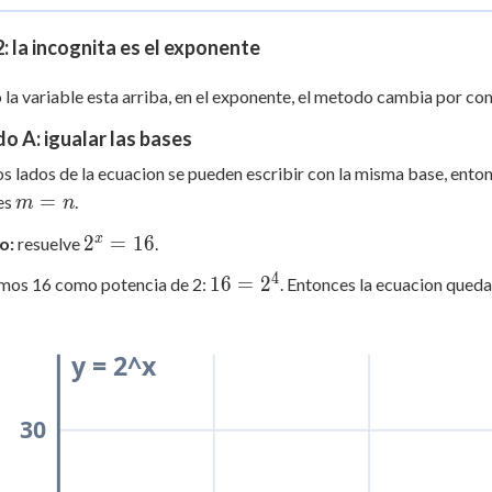
64
: la incognita es el exponente
la variable esta arriba, en el exponente, el metodo cambia por com
 A: igualar las bases
s lados de la ecuacion se pueden escribir con la misma base, enton
m
=
es
.
m
n
=
2^x
x
2
=
16
o:
resuelve
.
n
=
4
16
16
=
2
imos 16 como potencia de 2:
. Entonces la ecuacion qued
16
=
2^4
y = 2^x
30