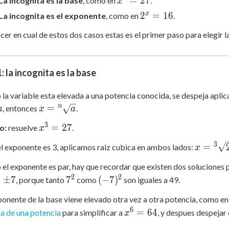
=
27
La incognita es la base
, como en
.
x
 Points
=
2^x
x
2
=
16
La incognita es el exponente
, como en
.
27
=
+
0
er en cual de estos dos casos estas es el primer paso para elegir l
16
: la incognita es la base
la variable esta elevada a una potencia conocida, se despeja aplica
x =
n
=
, entonces
.
a
x
a
{^n}\sqrt{a}
3
x^3
=
27
o:
resuelve
.
x
=
3
x =
=
 exponente es 3, aplicamos raiz cubica en ambos lados:
x
27
{^3}\sq
el exponente es par, hay que recordar que existen dos soluciones 
= 3
2
2
7^2
(-7)^2
=
±
7
7
(
−
7
)
, porque tanto
como
son iguales a 49.
m
xponente de la base viene elevado otra vez a otra potencia, como e
6
x^6
=
64
a de una potencia
para simplificar a
, y despues despejar 
x
=