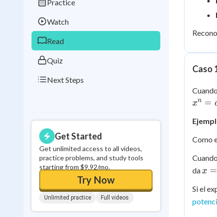
Practice
Best Streak
Study
Watch
0
in a row
Reconoc
Read
Quiz
Caso 1
Next Steps
Cuando 
n
=
x
Ejempl
Get Started
Como el
Get unlimited access to all videos,
Cuando 
practice problems, and study tools
starting from $9.92/mo.
x =
da
x
Try Now
\p
Si el e
7
Unlimited practice
Full videos
potenci