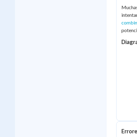
Muchas 
intenta
combina
potenci
Diagr
Error