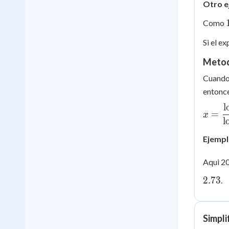
Otro e
Como
Si el e
Metod
Cuando 
entonc
l
x =
=
x
\dfra
l
b}{\l
Ejempl
Aqui 20
2.73
.
Simpli