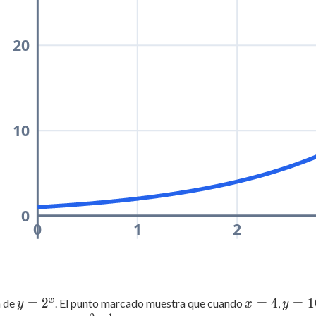
20
10
0
0
1
2
x
y =
=
2
x
=
4
y
=
1
a de
. El punto marcado muestra que cuando
,
y
x
y