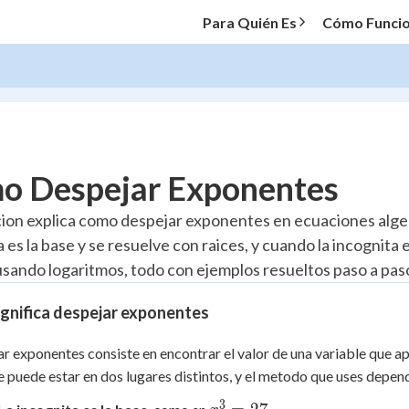
Para Quién Es
Cómo Funci
O MENU
o Despejar Exponentes
Progress
cion explica como despejar exponentes en ecuaciones algeb
 es la base y se resuelve con raices, y cuando la incognita
10
%
usando logaritmos, todo con ejemplos resueltos paso a pas
"Let's build your foundation!"
atched
0/4
gnifica despejar exponentes
tice
No score
r exponentes consiste en encontrar el valor de una variable que a
Reviewed
e puede estar en dos lugares distintos, y el metodo que uses depend
z
No attempts
3
x^3