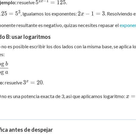
2^x
=
=
2
−
1
5^{2x-
x
5
=
125
jemplo:
resuelve
.
4
16
1} =
3
125
2x
125
=
5
2
−
1
=
3
, igualamos los exponentes:
. Resolviendo e
x
125
=
-
xponente resultante es negativo, quizas necesites repasar el
exponen
5^3
1
=
o B: usar logaritmos
3
no es posible escribir los dos lados con la misma base, se aplica 
es:
o
g
b
c{\log
o
g
a
og a}
3^x
x
3
=
20
o:
resuelve
.
=
x =
20
=
 no es una potencia exacta de 3, asi que aplicamos logaritmo:
x
\df
20}
3}
fica antes de despejar