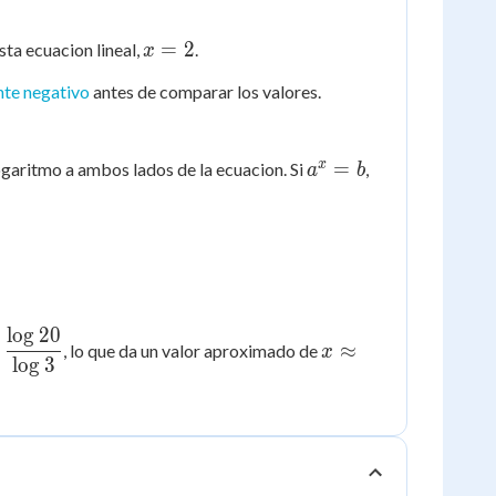
x
=
2
sta ecuacion lineal,
.
x
=
te negativo
antes de comparar los valores.
2
a^x
x
=
logaritmo a ambos lados de la ecuacion. Si
,
a
b
=
b
lo
g
20
x
≈
, lo que da un valor aproximado de
x
rac{\log
\approx
lo
g
3
{\log
2.73