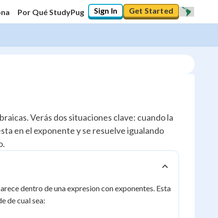
Sign In
Get Started
ona
Por Qué StudyPug
raicas. Verás dos situaciones clave: cuando la
 esta en el exponente y se resuelve igualando
o.
parece dentro de una expresion con exponentes. Esta
e de cual sea: