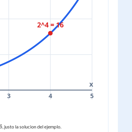
2^4 = 16
x
3
4
5
6
, justo la solucion del ejemplo.