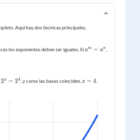
= 2
pleto. Aqui hay dos tecnicas principales.
a^m
m
n
=
ces los exponentes deben ser iguales. Si
,
a
a
=
a^n
4
2^x
x
x
2
=
2
=
4
a
, y como las bases coinciden,
.
x
=
=
2^4
4