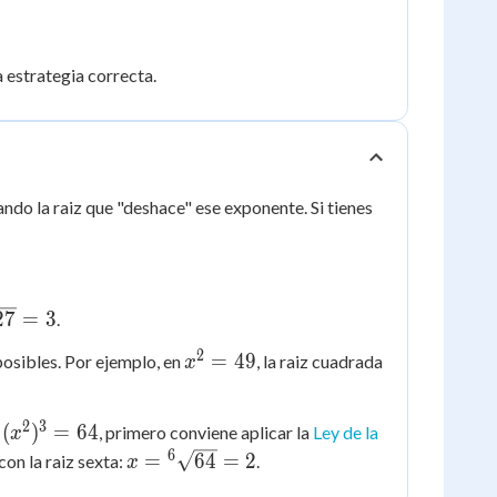
a estrategia correcta.
x^n
ndo la raiz que "deshace" ese exponente. Si tienes
= a
27
=
3
.
rt{27}
2
x^2
=
49
posibles. Por ejemplo, en
, la raiz cuadrada
x
=
49
2
3
(x^2)^3
(
)
=
64
n
, primero conviene aplicar la
Ley de la
x
= 64
6
x =
=
64
=
2
con la raiz sexta:
.
x
{^6}\sqrt{64}