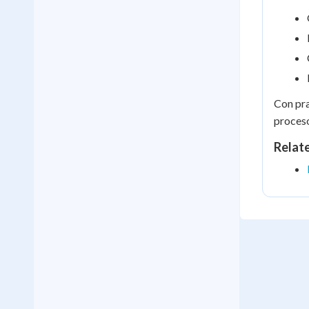
Con pra
proceso
Relat