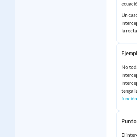
{a}
ecuació
Un caso
interce
la rect
Ejempl
No toda
interce
interce
tenga l
función
Puntos
El inte