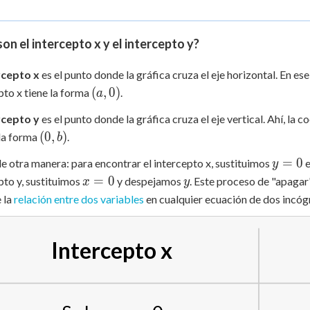
on el intercepto x y el intercepto y?
rcepto x
es el punto donde la gráfica cruza el eje horizontal. En e
(a,
(
,
0
)
pto x tiene la forma
.
a
0)
rcepto y
es el punto donde la gráfica cruza el eje vertical. Ahí, la
(0,
(
0
,
)
 la forma
.
b
b)
y
=
0
e otra manera: para encontrar el intercepto x, sustituimos
e
y
=
x
y
=
0
pto y, sustituimos
y despejamos
. Este proceso de "apagar"
x
y
0
=
 la
relación entre dos variables
en cualquier ecuación de dos incógn
0
Intercepto x