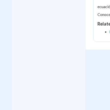
ecuació
Conocer
Relat