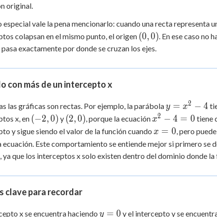
n original.
3
2
{3}
 especial vale la pena mencionarlo: cuando una recta representa 
(0,
(
0
,
0
)
ptos colapsan en el mismo punto, el origen
. En ese caso no h
0)
a pasa exactamente por donde se cruzan los ejes.
o con más de un intercepto x
2
y =
=
−
4
s las gráficas son rectas. Por ejemplo, la parábola
ti
y
x
x^2
2
(-2,
(2,
x^2
(
−
2
,
0
)
(
2
,
0
)
−
4
=
0
ptos x, en
y
, porque la ecuación
tiene 
x
- 4
0)
0)
- 4
x
=
0
pto y sigue siendo el valor de la función cuando
, pero puede
x
= 0
=
a ecuación. Este comportamiento se entiende mejor si primero se 
0
, ya que los interceptos x solo existen dentro del dominio donde la 
 clave para recordar
y
=
0
rcepto x se encuentra haciendo
y el intercepto y se encuent
y