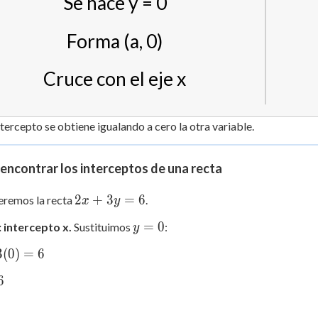
Se hace y = 0
Forma (a, 0)
Cruce con el eje x
tercepto se obtiene igualando a cero la otra variable.
ncontrar los interceptos de una recta
2x
2
+
3
=
6
eremos la recta
.
x
y
+
y
=
0
 intercepto x.
Sustituimos
:
y
3y
=
=
3
(
0
)
=
6
0
6
6