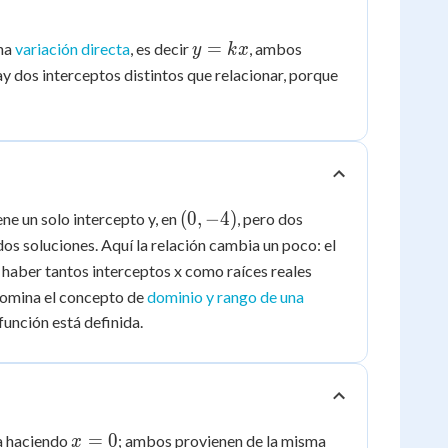
y
=
una
variación directa
, es decir
, ambos
y
k
x
=
ay dos interceptos distintos que relacionar, porque
kx
(0,
(
0
,
−
4
)
ene un solo intercepto y, en
, pero dos
-4)
dos soluciones. Aquí la relación cambia un poco: el
 haber tantos interceptos x como raíces reales
domina el concepto de
dominio y rango de una
función está definida.
x
=
0
ra haciendo
; ambos provienen de la misma
x