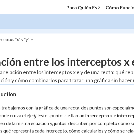
Para Quién Es
Cómo Funci
ceptos "x" y "y"
O MENU
ción entre los interceptos x 
Progress
a relación entre los interceptos x e y de una recta: qué re
ción y cómo combinarlos para trazar una gráfica sin hacer 
20
%
duction
"Let's build your foundation!"
atched
0/4
trabajamos con la gráfica de una recta, dos puntos son especialment
Reviewed
y
onde cruza el eje
. Estos puntos se llaman
intercepto x
e
interce
y
en de la misma ecuación y, juntos, describen por completo cómo se 
 qué representa cada intercepto, cómo calcularlos y cómo se relac