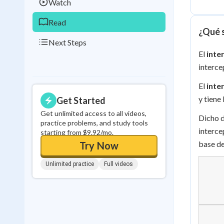
Watch
Read
¿Qué s
Next Steps
El
inte
interce
El
inte
y tiene
Get Started
Get unlimited access to all videos,
Dicho d
practice problems, and study tools
interce
starting from $9.92/mo.
base de
Try Now
Unlimited practice
Full videos