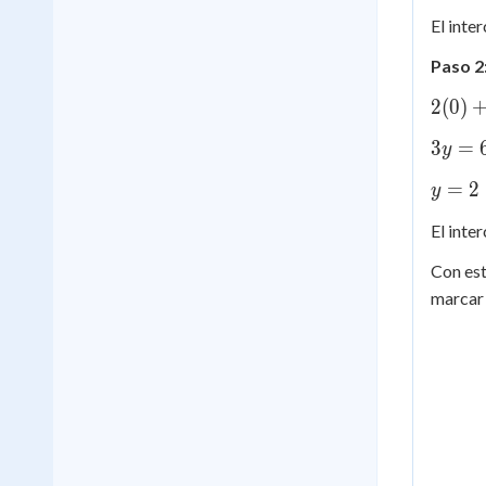
=
El inte
3
Paso 2:
2(0)
2
(
0
)
+
3y
3
=
y
3y
=
= 6
y
=
2
y
6
=
El inte
2
Con est
marca