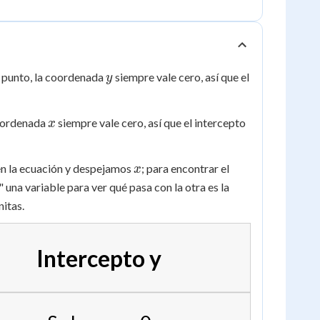
y
se punto, la coordenada
siempre vale cero, así que el
y
x
 coordenada
siempre vale cero, así que el intercepto
x
x
n la ecuación y despejamos
; para encontrar el
x
 una variable para ver qué pasa con la otra es la
itas.
Intercepto y