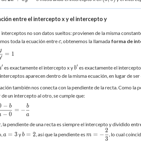
+
0)
3y
ación entre el intercepto x y el intercepto y
=
6
 interceptos no son datos sueltos: provienen de la misma constan
c
dimos toda la ecuación entre
, obtenemos la llamada
forma de in
c
y
c{x}
=
1
′
b
+
c{y}
′
′
a'
b'
es exactamente el intercepto x y
es exactamente el intercepto
a
b
= 1
nterceptos aparecen dentro de la misma ecuación, en lugar de ser
lación también nos conecta con la pendiente de la recta. Como la 
r de un intercepto al otro, se cumple que:
0
−
b
b
=
−
{0 -
−
0
a
a
- 0}
r, la pendiente de una recta es siempre el intercepto y dividido entr
2
a
b
m = -
=
3
=
2
=
−
o,
y
, así que la pendiente es
, lo cual coin
a
b
m
c{b}
3
=
=
\dfrac{2}