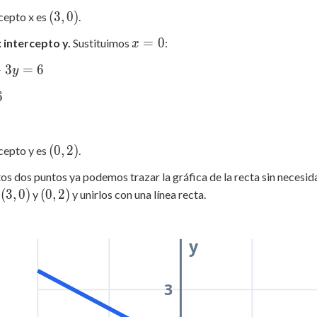
(3,
(
3
,
0
)
rcepto x es
.
0)
x
=
0
 intercepto y.
Sustituimos
:
x
=
+
3
=
6
y
0
6
(0,
(
0
,
2
)
rcepto y es
.
2)
os dos puntos ya podemos trazar la gráfica de la recta sin necesid
(3,
(0,
(
3
,
0
)
(
0
,
2
)
r
y
y unirlos con una línea recta.
0)
2)
y
3