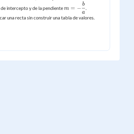
=
b
m = -
=
−
 de intercepto y de la pendiente
.
m
0
\dfrac{b}
a
ar una recta sin construir una tabla de valores.
{a}