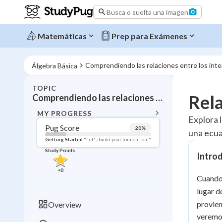
Busca o suelta una imagen
Matemáticas
Prep para Exámenes
Comprendiendo las relaciones entre los inter
Álgebra Básica
TOPIC
BACK T
Rela
Comprendiendo las relaciones entre los interceptos "x" y "y"
Topic 
MY PROGRESS
Explora l
Pug Score
20
%
una ecua
Pug Score
Getting Started
"Let's build your foundation!"
Study Points
Intro
Getting Started
Videos W
+
0
Cuando 
Read
lugar d
Study Points
provien
Overview
+
0
veremos