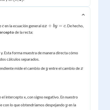
2)
c
ax
+
=
te
en la ecuación general
. De hecho,
c
a
x
b
y
c
+
tercepto
de la recta:
by
=
c
 y. Esta forma muestra de manera directa cómo
 dos cálculos separados.
y
x
pendiente mide el cambio de
entre el cambio de
y
x
e el intercepto x, con signo negativo. En nuestro
y
cide con lo que obtendríamos despejando
en la
y