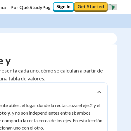
Sign In
Get Started
ona
Por Qué StudyPug
e y
presenta cada uno, cómo se calculan a partir de
una tabla de valores.
x
e útiles: el lugar donde la recta cruza el eje
y el
x
pto y
, y no son independientes entre sí: ambos
comporta la recta cerca de los ejes. En esta lección
ionan uno con el otro.