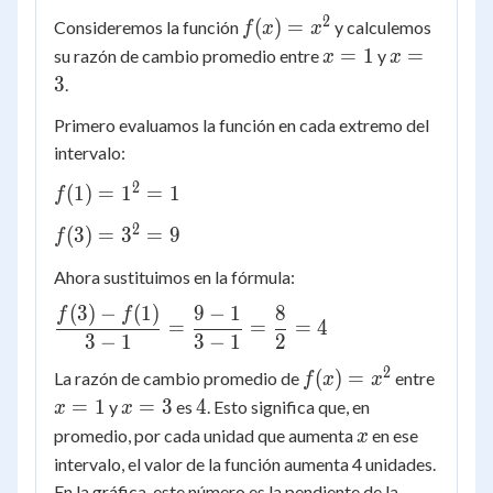
2
f(x)
(
)
=
Consideremos la función
y calculemos
f
x
x
=
x
x
=
1
=
su razón de cambio promedio entre
y
x
x
x^2
=
=
3
.
1
3
Primero evaluamos la función en cada extremo del
intervalo:
2
f(1)
(
1
)
=
1
=
1
f
=
2
f(3)
(
3
)
=
3
=
9
f
1^2
=
= 1
Ahora sustituimos en la fórmula:
3^2
= 9
(
3
)
−
(
1
)
9
−
1
8
\dfrac{f(3)
f
f
=
=
=
4
- f(1)}{3 -
3
−
1
3
−
1
2
1} =
2
f(x)
x
(
)
=
La razón de cambio promedio de
entre
f
x
x
\dfrac{9 -
=
=
x
4
=
1
=
3
4
y
es
. Esto significa que, en
x
x
1}{3 - 1}
x^2
1
=
x
promedio, por cada unidad que aumenta
en ese
x
=
3
intervalo, el valor de la función aumenta 4 unidades.
\dfrac{8}
En la gráfica, este número es la pendiente de la