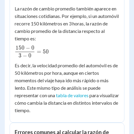
La razón de cambio promedio también aparece en
situaciones cotidianas. Por ejemplo, si un automóvil
recorre 150 kilómetros en 3 horas, la razón de
cambio promedio de la distancia respecto al
tiempo es:
150
−
0
\dfrac{150
=
50
3
−
0
- 0}{3 - 0}
= 50
Es decir, la velocidad promedio del automóvil es de
50 kilómetros por hora, aunque en ciertos
momentos del viaje haya ido más rápido o más
lento. Este mismo tipo de análisis se puede
representar con una
tabla de valores
para visualizar
cómo cambia la distancia en distintos intervalos de
tiempo.
Errores comunes al calcular la razón de