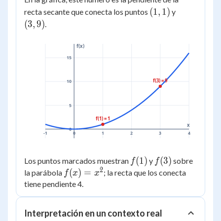
{2} = 4
(1,
(3,
(
1
,
1
)
recta secante que conecta los puntos
y
1)
9)
(
3
,
9
)
.
f(x)
15
f(3) = 9
10
5
f(1) = 1
x
0
-1
0
1
2
3
4
f(1)
(
1
)
f(3)
(
3
)
Los puntos marcados muestran
y
sobre
f
f
2
f(x)
(
)
=
la parábola
; la recta que los conecta
f
x
x
=
tiene pendiente 4.
x^2
Interpretación en un contexto real