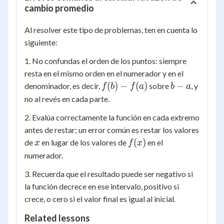
cambio promedio
Al resolver este tipo de problemas, ten en cuenta lo
siguiente:
1. No confundas el orden de los puntos: siempre
resta en el mismo orden en el numerador y en el
f(b)
b
(
)
−
(
)
−
denominador, es decir,
sobre
, y
f
b
f
a
b
a
-
-
no al revés en cada parte.
f(a)
a
2. Evalúa correctamente la función en cada extremo
antes de restar; un error común es restar los valores
x
f(x)
(
)
de
en lugar de los valores de
en el
x
f
x
numerador.
3. Recuerda que el resultado puede ser negativo si
la función decrece en ese intervalo, positivo si
crece, o cero si el valor final es igual al inicial.
Related lessons