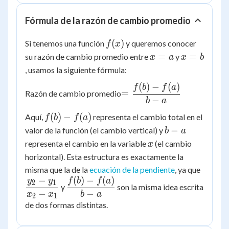
Fórmula de la razón de cambio promedio
f(x)
(
)
Si tenemos una función
y queremos conocer
f
x
x
x
=
=
su razón de cambio promedio entre
y
x
a
x
b
=
=
, usamos la siguiente fórmula:
a
b
(
)
−
(
)
=
f
b
f
a
=
Razón de cambio promedio
\dfrac{f(b)
−
b
a
- f(a)}{b -
f(b)
(
)
−
(
)
Aquí,
representa el cambio total en el
f
b
f
a
a}
-
b
−
valor de la función (el cambio vertical) y
b
a
f(a)
-
x
representa el cambio en la variable
(el cambio
x
a
horizontal). Esta estructura es exactamente la
\dfrac
misma que la de la
ecuación de la pendiente
, ya que
−
(
)
−
(
)
- y_1}
\dfrac{f(b)
y
y
f
b
f
a
2
1
y
son la misma idea escrita
- x_1}
- f(a)}{b -
−
−
x
x
b
a
2
1
a}
de dos formas distintas.