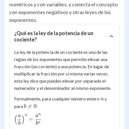
numéricos y con variables, y conecta el concepto
con exponentes negativos y otras leyes de los
exponentes.
¿Qué es la ley de la potencia de un
cociente?
La ley de la potencia de un cociente es una de las
reglas de los exponentes que permite elevar una
fracción (un cociente) a una potencia. En lugar de
multiplicar la fracción por sí misma varias veces,
esta ley dice que puedes elevar por separado el
numerador y el denominador al mismo exponente.
n
Formalmente, para cualquier número entero
y
n
b

=
0
para
:
b
\ne
n
n
a
a
\left(\dfrac{a}
(
)
0
=
{b}\right)^n
n
b
b