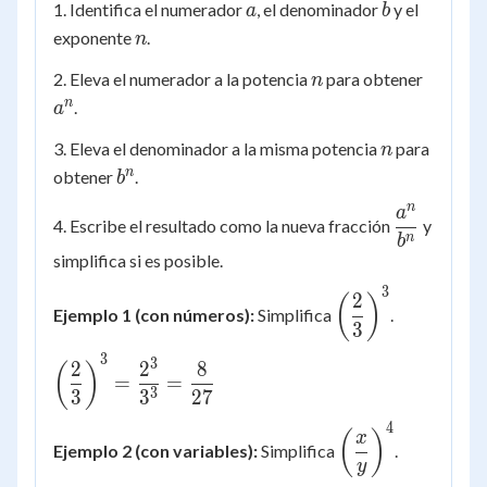
a
b
1. Identifica el numerador
, el denominador
y el
a
b
n
exponente
.
n
n
a^n
2. Eleva el numerador a la potencia
para obtener
n
n
.
a
n
3. Eleva el denominador a la misma potencia
para
n
b^n
n
obtener
.
b
n
a
\dfrac{a^
4. Escribe el resultado como la nueva fracción
y
{b^n}
n
b
simplifica si es posible.
3
\left(\dfrac{2}
2
(
)
Ejemplo 1 (con números):
Simplifica
.
{3}\right)^3
3
3
3
\left(\dfrac{2}
2
2
8
(
)
=
=
{3}\right)^3
3
3
3
27
= \dfrac{2^3}
4
\left(\dfrac{x}
(
)
x
{3^3} =
Ejemplo 2 (con variables):
Simplifica
.
{y}\right)^4
\dfrac{8}{27}
y