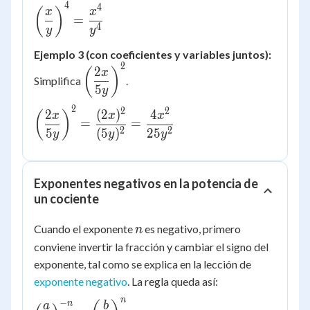
4
4
\left(\dfrac{x}
(
)
x
x
=
{y}\right)^4
4
y
y
= \dfrac{x^4}
Ejemplo 3 (con coeficientes y variables juntos):
{y^4}
2
\left(\dfrac{2x}
2
(
)
x
Simplifica
.
{5y}\right)^2
5
y
2
2
2
\left(\dfrac{2x}
2
(
2
)
4
(
)
x
x
x
=
=
{5y}\right)^2
2
2
5
(
5
)
25
y
y
y
=
\dfrac{(2x)^2}
{(5y)^2} =
Exponentes negativos en la potencia de
\dfrac{4x^2}
un cociente
{25y^2}
n
Cuando el exponente
es negativo, primero
n
conviene invertir la fracción y cambiar el signo del
exponente, tal como se explica en la lección de
exponente negativo
. La regla queda así:
n
−
\left(\dfrac{a}
n
a
b