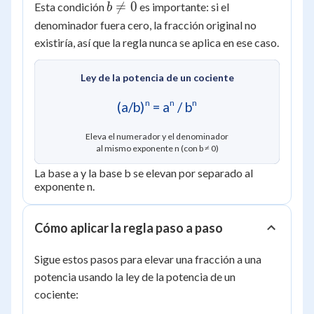
= \dfrac{a^n}
b

=
0
Esta condición
es importante: si el
b
{b^n}
\ne
denominador fuera cero, la fracción original no
0
existiría, así que la regla nunca se aplica en ese caso.
Ley de la potencia de un cociente
n
n
n
(a/b)
= a
/ b
Eleva el numerador y el denominador
al mismo exponente n (con b ≠ 0)
La base a y la base b se elevan por separado al
exponente n.
Cómo aplicar la regla paso a paso
Sigue estos pasos para elevar una fracción a una
potencia usando la ley de la potencia de un
cociente: