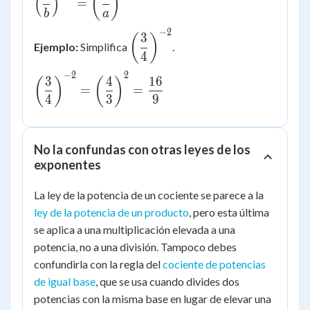
(
)
(
)
=
{b}\right)^{-
b
a
n} =
−
2
\left(\dfrac{3}
3
(
)
\left(\dfrac{b}
Ejemplo:
Simplifica
.
{4}\right)^{-2}
4
{a}\right)^{n}
−
2
2
\left(\dfrac{3}
3
4
16
(
)
(
)
=
=
{4}\right)^{-2}
4
3
9
=
\left(\dfrac{4}
{3}\right)^{2}
No la confundas con otras leyes de los
= \dfrac{16}
exponentes
{9}
La ley de la potencia de un cociente se parece a la
ley de la potencia de un producto
, pero esta última
se aplica a una multiplicación elevada a una
potencia, no a una división. Tampoco debes
confundirla con la regla del
cociente de potencias
de igual base
, que se usa cuando divides dos
potencias con la misma base en lugar de elevar una