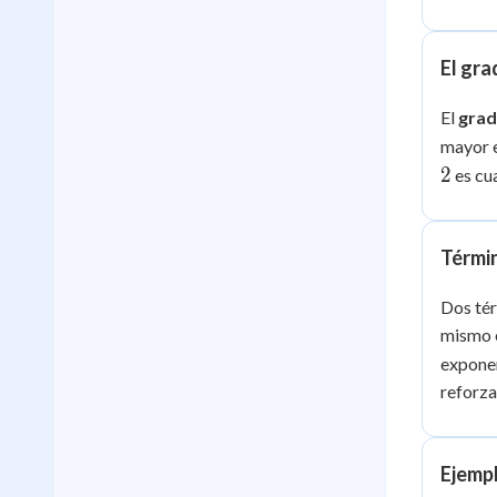
El gra
El
gra
mayor 
2
es cu
Térmi
Dos té
mismo 
exponen
reforz
Ejemp