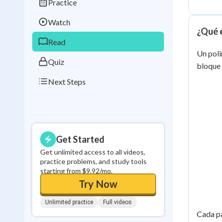
Practice
Best Streak
Study
Watch
0
in a row
¿Qué 
Read
Un pol
Quiz
bloque 
Next Steps
Get Started
Get unlimited access to all videos,
practice problems, and study tools
starting from $9.92/mo.
Try Now
Unlimited practice
Full videos
Cada p