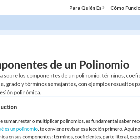
Para Quién Es
Cómo Funci
O MENU
ponentes de un Polinomio
Progress
ra sobre los componentes de un polinomio: términos, coefic
e, grado y términos semejantes, con ejemplos resueltos p
10
%
esión polinómica.
"Let's build your foundation!"
atched
0/3
duction
tice
No score
e sumar, restar o multiplicar polinomios, es fundamental saber reco
Reviewed
ué es un polinomio
, te conviene revisar esa lección primero. Aquí
z
No attempts
ica en sus componentes: términos, coeficientes, parte literal, exp