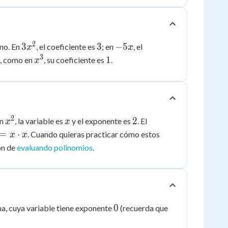
2
3x^2
3
-5x
3
3
−
5
ino. En
, el coeficiente es
; en
, el
x
x
3
x^3
1
1
e, como en
, su coeficiente es
.
x
2
x^2
x
2
2
En
, la variable es
y el exponente es
. El
x
x
2
=
⋅
. Cuando quieras practicar cómo estos
x
x
x
ón de
evaluando polinomios
.
dot
0
x^0
0
rma, cuya variable tiene exponente
(recuerda que
= 1