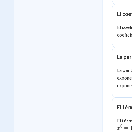
El coe
El
coef
coefici
La par
La
part
exponen
exponen
El tér
El
térm
0
=
x