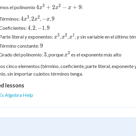
3
2
4x^3
4
+
2
−
+
9
emos el polinomio
:
x
x
x
+
3
2
4x^3
2x^2
-
9
4
2
−
9
Términos:
,
,
,
x
x
x
2x^2
x
4
2
-1
9
- x
4
2
−
1
9
Coeficientes:
,
,
,
+ 9
3
2
1
x^3
x^2
x^1
Parte literal y exponentes:
,
,
, y sin variable en el último t
x
x
x
9
9
Término constante:
3
3
x^3
3
Grado del polinomio:
, porque
es el exponente más alto
x
os cinco elementos (término, coeficiente, parte literal, exponente
io, sin importar cuántos términos tenga.
ed lessons
Es Algebra Help