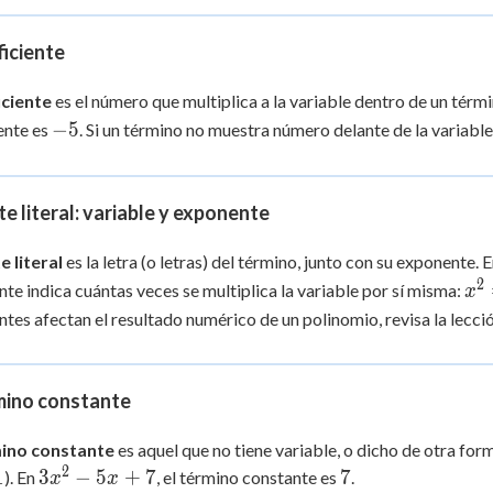
- 5x
+ 7
ficiente
iciente
es el número que multiplica a la variable dentro de un térm
-5
−
5
ente es
. Si un término no muestra número delante de la variabl
te literal: variable y exponente
e literal
es la letra (o letras) del término, junto con su exponente. 
2
x^
te indica cuántas veces se multiplica la variable por sí misma:
x
= 
tes afectan el resultado numérico de un polinomio, revisa la lecci
\c
x
mino constante
ino constante
es aquel que no tiene variable, o dicho de otra fo
2
3x^2
7
1
3
−
5
+
7
7
). En
, el término constante es
.
x
x