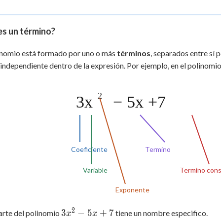
 Points
+
0
es un término?
inomio está formado por uno o más
términos
, separados entre sí 
independiente dentro de la expresión. Por ejemplo, en el polinomi
2
3x
− 5x +7
Coeficiente
Termino
Variable
Termino con
Exponente
2
3x^2
3
−
5
+
7
arte del polinomio
tiene un nombre especifico.
x
x