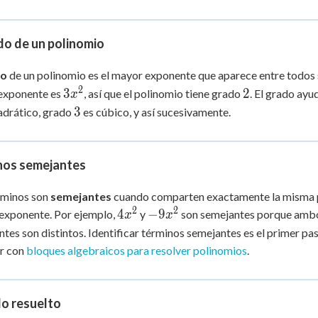
- 5x
+ 7
do de un polinomio
do
de un polinomio es el mayor exponente que aparece entre todos 
2
3x^2
2
3
2
exponente es
, así que el polinomio tiene grado
. El grado ayu
x
3
3
adrático, grado
es cúbico, y así sucesivamente.
nos semejantes
rminos son
semejantes
cuando comparten exactamente la misma part
2
2
4x^2
-9x^2
4
−
9
exponente. Por ejemplo,
y
son semejantes porque amb
x
x
tes son distintos. Identificar términos semejantes es el primer pa
ar con
bloques algebraicos para resolver polinomios
.
lo resuelto