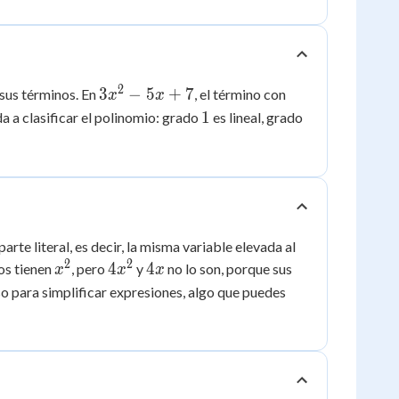
2
3x^2
3
−
5
+
7
sus términos. En
, el término con
x
x
- 5x
1
2
1
da a clasificar el polinomio: grado
es lineal, grado
+ 7
e literal, es decir, la misma variable elevada al
2
2
x^2
4x^2
4x
4
4
os tienen
, pero
y
no lo son, porque sus
x
x
x
so para simplificar expresiones, algo que puedes