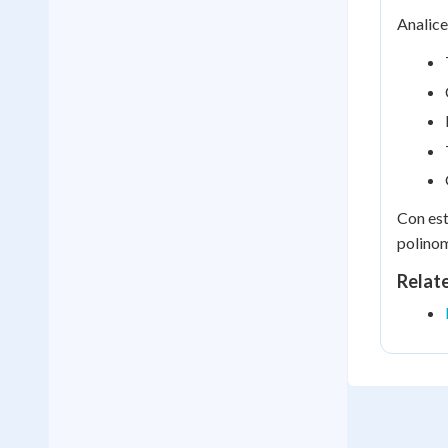
Analic
Con est
polinom
Relat