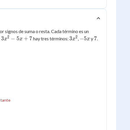
por signos de suma o resta. Cada término es un
2
2
3x^2
3x^2
-5x
7
3
−
5
+
7
3
−
5
7
o
hay tres términos:
,
y
.
x
x
x
x
- 5x
+ 7
stante