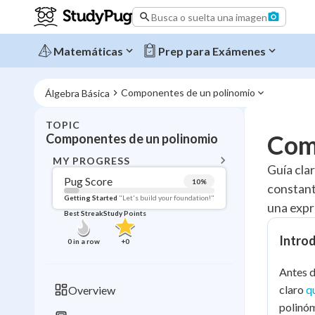
Busca o suelta una imagen
Matemáticas
Prep para Exámenes
Componentes de un polinomio
Álgebra Básica
TOPIC
BACK T
Com
Componentes de un polinomio
Topic 
MY PROGRESS
Guía cla
Pug Score
10
%
constant
Pug Score
Getting Started
"Let's build your foundation!"
una expr
Best Streak
Study Points
Getting Started
Videos W
Intro
0
in a row
+
0
Best Prac
Antes d
Read
claro
q
Overview
Best Qui
polinóm