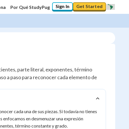
Sign In
Get Started
ona
Por Qué StudyPug
ientes, parte literal, exponentes, término
aso a paso para reconocer cada elemento de
nocer cada una de sus piezas. Si todavía no tienes
 nos enfocamos en desmenuzar una expresión
onentes, término constante y grado.