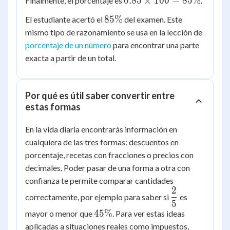
0.85
×
100
=
85%
Finalmente, el porcentaje es
.
=
\times
0.85
85\%
85%
El estudiante acertó el
del examen. Este
100 =
mismo tipo de razonamiento se usa en la lección de
85\%
porcentaje de un número
para encontrar una parte
exacta a partir de un total.
Por qué es útil saber convertir entre
estas formas
En la vida diaria encontrarás información en
cualquiera de las tres formas: descuentos en
porcentaje, recetas con fracciones o precios con
decimales. Poder pasar de una forma a otra con
confianza te permite comparar cantidades
2
\dfrac{2}
correctamente, por ejemplo para saber si
es
5
{5}
45\%
45%
mayor o menor que
. Para ver estas ideas
aplicadas a situaciones reales como impuestos,