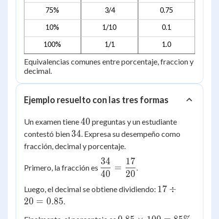
75%
3/4
0.75
10%
1/10
0.1
100%
1/1
1.0
Equivalencias comunes entre porcentaje, fraccion y
decimal.
Ejemplo resuelto con las tres formas
40
40
Un examen tiene
preguntas y un estudiante
34
34
contestó bien
. Expresa su desempeño como
fracción, decimal y porcentaje.
34
17
\dfrac{34}
=
Primero, la fracción es
.
40
20
{40} =
\dfrac{17}
17
17
÷
Luego, el decimal se obtiene dividiendo:
{20}
\div
20
=
0.85
.
20
0.85