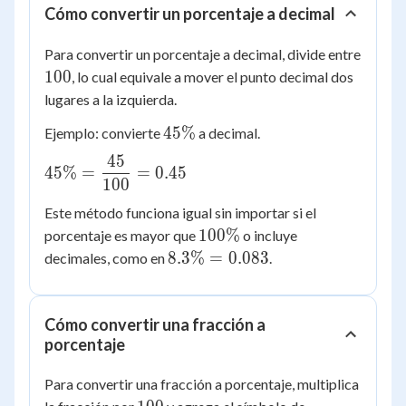
Cómo convertir un porcentaje a decimal
{1000} =
\dfrac{1}
Para convertir un porcentaje a decimal, divide entre
{8}
100
100
, lo cual equivale a mover el punto decimal dos
lugares a la izquierda.
45\%
45%
Ejemplo: convierte
a decimal.
45
45\% =
45%
=
=
0.45
100
\dfrac{45}
{100} =
Este método funciona igual sin importar si el
0.45
100\%
100%
porcentaje es mayor que
o incluye
8.3\%
8.3%
=
0.083
decimales, como en
.
=
0.083
Cómo convertir una fracción a
porcentaje
Para convertir una fracción a porcentaje, multiplica
100