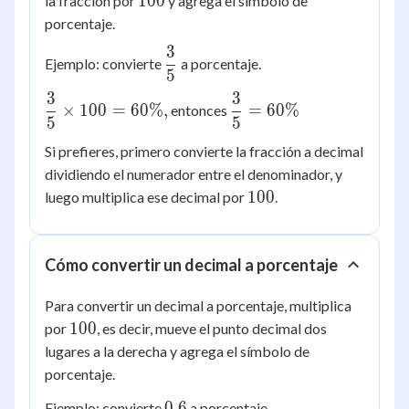
100
la fracción por
y agrega el símbolo de
porcentaje.
3
\dfrac{3}
Ejemplo: convierte
a porcentaje.
5
{5}
3
3
\dfrac{3}
\dfrac{3}
×
100
=
60%
,
=
60%
entonces
5
5
{5}
{5} =
\times
60\%
Si prefieres, primero convierte la fracción a decimal
100 =
dividiendo el numerador entre el denominador, y
60\%,
100
100
luego multiplica ese decimal por
.
Cómo convertir un decimal a porcentaje
Para convertir un decimal a porcentaje, multiplica
100
100
por
, es decir, mueve el punto decimal dos
lugares a la derecha y agrega el símbolo de
porcentaje.
0.6
0.6
Ejemplo: convierte
a porcentaje.