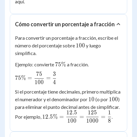
aquí.
Cómo convertir un porcentaje a fracción
Para convertir un porcentaje a fracción, escribe el
100
100
número del porcentaje sobre
y luego
simplifica.
75\%
75%
Ejemplo: convierte
a fracción.
75
3
75\% =
75%
=
=
100
4
\dfrac{75}
{100} =
Si el porcentaje tiene decimales, primero multiplica
\dfrac{3}
10
100
10
100
el numerador y el denominador por
(o por
)
{4}
para eliminar el punto decimal antes de simplificar.
12.5
125
1
12.5\% =
12.5%
=
=
=
Por ejemplo,
.
100
1000
8
\dfrac{12.5}
{100} =
\dfrac{125}