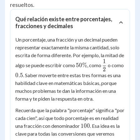
resueltos.
Qué relación existe entre porcentajes,
fracciones y decimales
Un porcentaje, una fracción y un decimal pueden
representar exactamente la misma cantidad, solo
escrita de forma diferente. Por ejemplo, la mitad de
1
50\%
\dfrac{1}
0.5
50%
algo se puede escribir como
, como
o como
2
{2}
0.5
. Saber moverte entre estas tres formas es una
habilidad clave en matemáticas básicas, porque
muchos problemas te dan la información en una
forma y te piden la respuesta en otra.
Recuerda que la palabra "porcentaje" significa "por
cada cien", así que todo porcentaje es en realidad
100
100
una fracción con denominador
. Esa idea es la
clave para todas las conversiones que veremos