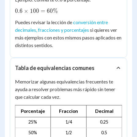
0.6
0.6
×
100
=
60%
\times
Puedes revisar la lección de
conversión entre
100 =
decimales, fracciones y porcentajes
si quieres ver
60\%
más ejemplos con estos mismos pasos aplicados en
distintos sentidos.
Tabla de equivalencias comunes
Memorizar algunas equivalencias frecuentes te
ayuda a resolver problemas más rápido sin tener
que calcular cada vez.
Porcentaje
Fraccion
Decimal
25%
1/4
0.25
50%
1/2
0.5