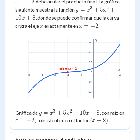
=
=
−
2
debe anular el producto final. La gráfica
x
-2
3
2
y =
=
+
5
+
siguiente muestra la función
y
x
x
x^3
10
+
8
, donde se puede confirmar que la curva
x
+
x
x
=
−
2
cruza el eje
exactamente en
.
x
x
5x^2
=
+
-2
y
60
10x
+ 8
40
20
raíz en x = -2
x
0
-5
-4
-3
-2
-1
0
1
2
-20
-40
3
2
y =
=
+
5
+
10
+
8
Gráfica de
, con raíz en
y
x
x
x
x^3
x
=
−
2
(x+2)
(
+
2
)
, consistente con el factor
.
x
x
+
=
5x^2
-2
Errores comunes al multiplicar