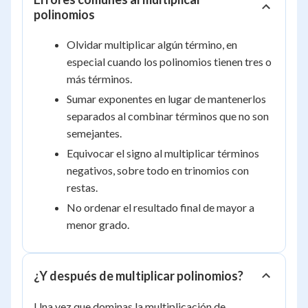
+
polinomios
10x
+ 8
Olvidar multiplicar algún término, en
especial cuando los polinomios tienen tres o
más términos.
Sumar exponentes en lugar de mantenerlos
separados al combinar términos que no son
semejantes.
Equivocar el signo al multiplicar términos
negativos, sobre todo en trinomios con
restas.
No ordenar el resultado final de mayor a
menor grado.
¿Y después de multiplicar polinomios?
Una vez que dominas la multiplicación de