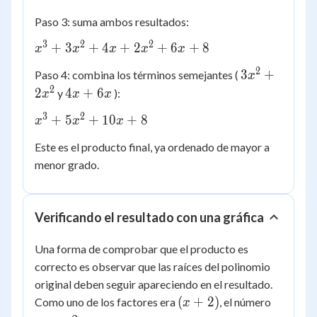
\cdot
\cdot
3x +
Paso 3: suma ambos resultados:
x^2
x
+ 2
3
2
2
x^3
+
3
+
4
+
2
+
6
+
8
x
x
x
x
x
\cdot
\cdot
+
4 =
2
3x^2
3x +
3
+
Paso 4: combina los términos semejantes (
x
3x^2
x^3
+
2
2
4x
2
4
+
6
y
):
+ 4x
x
x
x
+
2x^2
\cdot
+
+
3
2
x^3
3x^2
+
5
+
10
+
8
x
x
x
4 =
6x
2x^2
+
+ 4x
2x^2
+ 6x
Este es el producto final, ya ordenado de mayor a
5x^2
+ 6x
+ 8
menor grado.
+
+ 8
10x
+ 8
Verificando el resultado con una gráfica
Una forma de comprobar que el producto es
correcto es observar que las raíces del polinomio
original deben seguir apareciendo en el resultado.
(x+2)
x
(
+
2
)
Como uno de los factores era
, el número
x