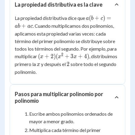
La propiedad distributiva es la clave
a(b+c)
(
+
)
=
La propiedad distributiva dice que
a
b
c
= ab
+
. Cuando multiplicamos dos polinomios,
ab
a
c
+ ac
aplicamos esta propiedad varias veces: cada
término del primer polinomio se distribuye sobre
todos los términos del segundo. Por ejemplo, para
2
(x+2)
(
+
2
)
(
+
3
+
4
)
multiplicar
, distribuimos
x
x
x
(x^2+3x+4)
x
2
2
primero la
y después el
sobre todo el segundo
x
polinomio.
Pasos para multiplicar polinomio por
polinomio
Escribe ambos polinomios ordenados de
mayor a menor grado.
Multiplica cada término del primer