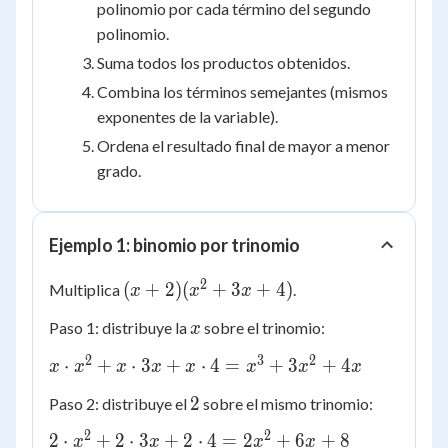
polinomio por cada término del segundo
polinomio.
Suma todos los productos obtenidos.
Combina los términos semejantes (mismos
exponentes de la variable).
Ordena el resultado final de mayor a menor
grado.
Ejemplo 1: binomio por trinomio
2
(x+2)
(
+
2
)
(
+
3
+
4
)
Multiplica
.
x
x
x
(x^2+3x+4)
x
Paso 1: distribuye la
sobre el trinomio:
x
2
3
2
x
⋅
+
⋅
3
+
⋅
4
=
+
3
+
4
x
x
x
x
x
x
x
x
\cdot
2
2
Paso 2: distribuye el
sobre el mismo trinomio:
x^2
+ x
2
2
2
2
⋅
+
2
⋅
3
+
2
⋅
4
=
2
+
6
+
8
x
x
x
x