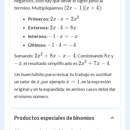
negativos, solo hay que llevar el signo junto al
(2x
(
2
−
1
)
(
+
4
)
término. Multipliquemos
:
x
x
-
2
2x
2
⋅
=
2
Primeros:
x
x
x
1)
\cdot
2x
(x
2
⋅
4
=
8
Externos:
x
x
x =
\cdot
+
-1
−
1
⋅
=
−
Internos:
x
x
2x^2
4 =
4)
\cdot
-1
−
1
⋅
4
=
−
4
Últimos:
8x
x = -
\cdot
2
2x^2
8x
-
2
+
x
8
−
−
4
8
Sumando:
. Combinando
y
x
x
x
x
4 =
+ 8x
x
2
2x^2
−
2
+
7
−
4
, el resultado simplificado es
.
x
x
x
-4
- x -
+ 7x
Un buen hábito para revisar tu trabajo es sustituir
4
- 4
x
x
=
1
un valor de
, por ejemplo
, en la expresión
x
x
=
original y en la expandida: en ambos casos debe dar
1
el mismo número.
Productos especiales de binomios