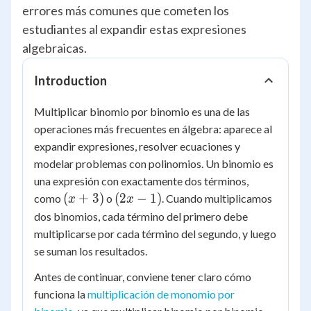
errores más comunes que cometen los
estudiantes al expandir estas expresiones
algebraicas.
Introduction
Multiplicar binomio por binomio es una de las
operaciones más frecuentes en álgebra: aparece al
expandir expresiones, resolver ecuaciones y
modelar problemas con polinomios. Un binomio es
una expresión con exactamente dos términos,
(x
(2x
(
+
3
)
(
2
−
1
)
como
o
. Cuando multiplicamos
x
x
+
-
dos binomios, cada término del primero debe
3)
1)
multiplicarse por cada término del segundo, y luego
se suman los resultados.
Antes de continuar, conviene tener claro cómo
funciona la
multiplicación de monomio por