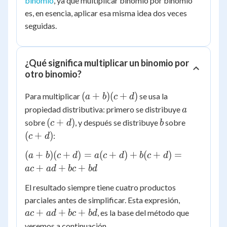
binomio
, ya que multiplicar binomio por binomio
es, en esencia, aplicar esa misma idea dos veces
seguidas.
¿Qué significa multiplicar un binomio por
otro binomio?
(a+b)
(
+
)
(
+
)
Para multiplicar
se usa la
a
b
c
d
(c+d)
a
propiedad distributiva: primero se distribuye
a
(c+d)
b
(c+d)
(
+
)
sobre
, y después se distribuye
sobre
c
d
b
(
+
)
:
c
d
(a+b)
(
+
)
(
+
)
=
(
+
)
+
(
+
)
=
a
b
c
d
a
c
d
b
c
d
(c+d)
+
+
+
a
c
a
d
b
c
b
d
=
El resultado siempre tiene cuatro productos
a(c+d)
ac
+
parciales antes de simplificar. Esta expresión,
+
b(c+d)
+
+
+
, es la base del método que
a
c
a
d
b
c
b
d
ad
= ac +
veremos a continuación.