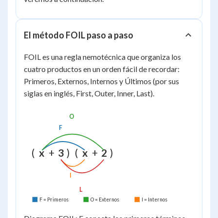
+
ad +
bc
bc +
+
bd
El método FOIL paso a paso
bd
FOIL es una regla nemotécnica que organiza los
cuatro productos en un orden fácil de recordar:
Primeros, Externos, Internos y Últimos (por sus
siglas en inglés, First, Outer, Inner, Last).
O
F
(
x
+
3
)
(
x
+
2
)
I
L
F = Primeros
O = Externos
I = Internos