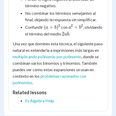
término negativo.
No combinar los términos semejantes al
final, dejando la respuesta sin simplificar.
2
2
2
(a+b)^2
a^2
(
+
)
+
Confundir
con
, olvidando
a
b
a
b
+
2ab
2
el término del medio
.
ab
b^2
Una vez que domines esta técnica, el siguiente paso
natural es extenderla a expresiones más largas en
multiplicando polinomio por polinomio
, donde se
combinan varios binomios y trinomios. También
puedes ver cómo estas expansiones se usan en
contexto en los
problemas razonados con
polinomios
.
Related lessons
Es Algebra Help