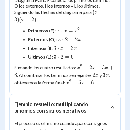
Diagrama FOIL: F conecta los primeros términos,
O los externos, I los internos y L los últimos.
(x+3)
(
+
Siguiendo las flechas del diagrama para
x
(x+2)
3
)
(
+
2
)
:
x
2
x
⋅
=
Primeros (F):
x
x
x
\cdot
x
⋅
2
=
2
Externos (O):
x
x
x =
\cdot
3
3
⋅
=
3
Internos (I):
x
x
x^2
2 =
\cdot
3
3
⋅
2
=
6
Últimos (L):
2x
x =
\cdot
2
x^2
3x
+
2
+
3
+
Sumando los cuatro resultados:
x
x
x
2 = 6
+
2x
3x
6
2
3
. Al combinar los términos semejantes
y
,
x
x
2x
2
x^2
+
5
+
6
obtenemos la forma final:
.
x
x
+
+
3x
5x
+ 6
+ 6
Ejemplo resuelto: multiplicando
binomios con signos negativos
El proceso es el mismo cuando aparecen signos