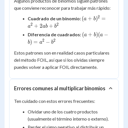
Algunos productos de binomios siguen patrones
que conviene reconocer para trabajar más rápido:
2
(a+b)^2
(
+
)
=
Cuadrado de un binomio:
a
b
= a^2 +
2
2
+
2
+
a
ab
b
2ab +
(a+b)
(
+
)
(
−
Diferencia de cuadrados:
a
b
a
b^2
(a-b)
2
2
)
=
−
b
a
b
= a^2
Estos patrones son en realidad casos particulares
- b^2
del método FOIL, así que si los olvidas siempre
puedes volver a aplicar FOIL directamente.
Errores comunes al multiplicar binomios
Ten cuidado con estos errores frecuentes:
Olvidar uno de los cuatro productos
(usualmente el término interno o externo).
Perder el signo negativo al distribuir un