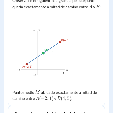
Observa en el siguiente diagrama que este punto
\left(
A
B
queda exactamente a mitad de camino entre
y
:
\dfrac{2}
A
B
{2},
\dfrac{6}{2}
\right) = (1,
3)
y
7
B(4, 5)
M(1, 3)
A(−2, 1)
x
−3
5
−1
M
Punto medio
ubicado exactamente a mitad de
M
A(-2,1)
(
−
2
,
1
)
B(4,5)
(
4
,
5
)
camino entre
y
.
A
B