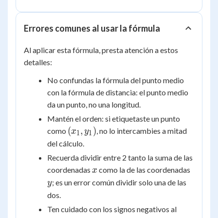
Errores comunes al usar la fórmula
Al aplicar esta fórmula, presta atención a estos
detalles:
No confundas la fórmula del punto medio
con la fórmula de distancia: el punto medio
da un punto, no una longitud.
Mantén el orden: si etiquetaste un punto
(x_1,
(
,
)
como
, no lo intercambies a mitad
x
y
1
1
y_1)
del cálculo.
Recuerda dividir entre 2 tanto la suma de las
x
y
coordenadas
como la de las coordenadas
x
; es un error común dividir solo una de las
y
dos.
Ten cuidado con los signos negativos al