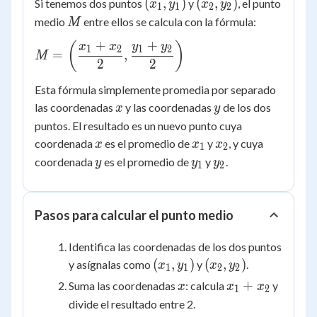
(x_1,
(x_2,
(
,
)
(
,
)
Si tenemos dos puntos
y
, el punto
x
y
x
y
1
1
2
2
y_1)
y_2)
M
medio
entre ellos se calcula con la fórmula:
M
+
+
M = \left(
(
)
x
x
y
y
1
2
1
2
=
,
M
\dfrac{x_1+x_2}
2
2
{2},
Esta fórmula simplemente promedia por separado
\dfrac{y_1+y_2}
x
y
las coordenadas
y las coordenadas
de los dos
x
y
{2} \right)
puntos. El resultado es un nuevo punto cuya
x
x_1
x_2
coordenada
es el promedio de
y
, y cuya
x
x
x
1
2
y
y_1
y_2
coordenada
es el promedio de
y
.
y
y
y
1
2
Pasos para calcular el punto medio
Identifica las coordenadas de los dos puntos
(x_1,
(x_2,
(
,
)
(
,
)
y asígnalas como
y
.
x
y
x
y
1
1
2
2
y_1)
y_2)
x
x_1
+
Suma las coordenadas
: calcula
y
x
x
x
1
2
+
divide el resultado entre 2.