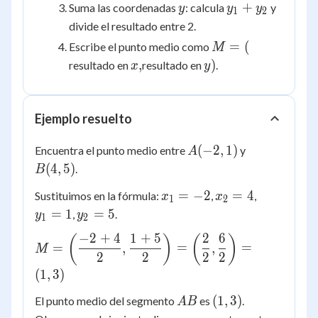
x_2
y
y_1
+
Suma las coordenadas
: calcula
y
y
y
y
1
2
+
divide el resultado entre 2.
y_2
M
=
(
Escribe el punto medio como
M
=
x,
y)
,
)
resultado en
resultado en
.
x
y
(
Ejemplo resuelto
A(-2,
B(4,
(
−
2
,
1
)
Encuentra el punto medio entre
y
A
1)
5)
(
4
,
5
)
.
B
x_1
x_2
y_1
=
−
2
=
4
Sustituimos en la fórmula:
,
,
x
x
1
2
=
= 4
= 1
y_2
=
1
=
5
,
.
y
y
1
2
-2
= 5
−
2
+
4
1
+
5
2
6
M = \left(
(
)
(
)
=
,
=
,
=
M
\dfrac{-2+4}
2
2
2
2
{2},
(
1
,
3
)
\dfrac{1+5}
AB
(1,
(
1
,
3
)
El punto medio del segmento
es
.
A
B
{2} \right) =
3)