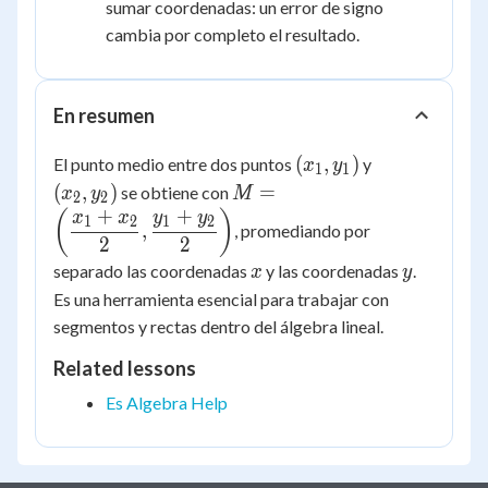
sumar coordenadas: un error de signo
cambia por completo el resultado.
En resumen
(x_1,
(x_2,
(
,
)
El punto medio entre dos puntos
y
x
y
1
1
y_1)
y_2)
M = \left(
(
,
)
=
se obtiene con
x
y
M
2
2
\dfrac{x_1+x_2}
+
+
(
)
x
x
y
y
1
2
1
2
,
, promediando por
{2},
2
2
\dfrac{y_1+y_2}
x
y
separado las coordenadas
y las coordenadas
.
x
y
{2} \right)
Es una herramienta esencial para trabajar con
segmentos y rectas dentro del álgebra lineal.
Related lessons
Es Algebra Help