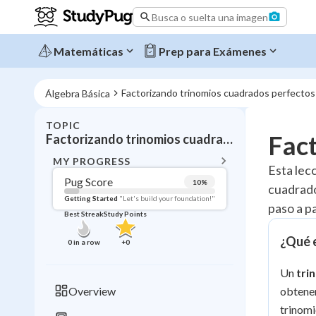
Busca o suelta una imagen
Matemáticas
Prep para Exámenes
Factorizando trinomios cuadrados perfectos
Álgebra Básica
TOPIC
BACK T
Fac
Factorizando trinomios cuadrados perfectos
Topic 
MY PROGRESS
Esta lec
Pug Score
10
%
cuadrado
Pug Score
Getting Started
"Let's build your foundation!"
paso a p
Best Streak
Study Points
Getting Started
Videos W
¿Qué 
0
in a row
+
0
Best Prac
Un
tri
Read
Overview
obten
Best Qui
trinomi