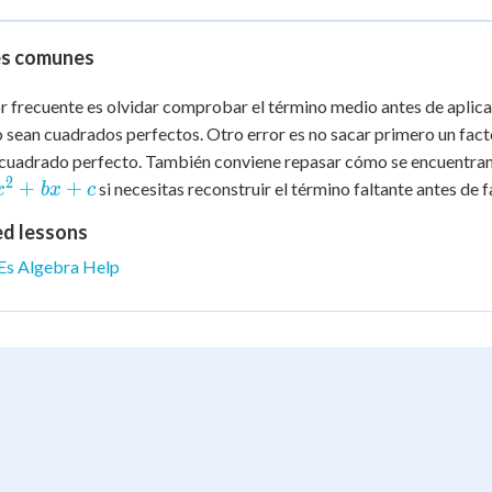
x^2
=
+
-3
es comunes
6x
+ 9
r frecuente es olvidar comprobar el término medio antes de aplicar 
 sean cuadrados perfectos. Otro error es no sacar primero un fact
 cuadrado perfecto. También conviene repasar cómo se encuentra
2
x^2
+
+
si necesitas reconstruir el término faltante antes de f
x
b
x
c
+
ed lessons
bx
+ c
Es Algebra Help