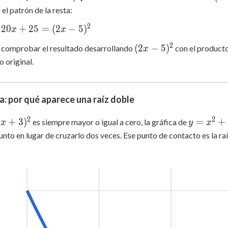
= 2x
= 5
(5) 
el patrón de la resta:
+ 25
20x
2
20
+
25
=
(
2
−
5
)
x
x
2
(2x-
(
2
−
5
)
 comprobar el resultado desarrollando
con el producto
x
5)^2
o original.
a: por qué aparece una raíz doble
2
2
(x+3)^2
y =
(
+
3
)
=
+
es siempre mayor o igual a cero, la gráfica de
x
y
x
x^2
unto en lugar de cruzarlo dos veces. Ese punto de contacto es la ra
+
6x
+ 9