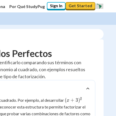
Sign In
Get Started
ona
Por Qué StudyPug
os Perfectos
dentificarlo comparando sus términos con
inomio al cuadrado, con ejemplos resueltos
e tipo de factorización.
2
(x+3)^2
(
+
3
)
 cuadrado. Por ejemplo, al desarrollar
x
Reconocer esta estructura te permite factorizar el
er que probar varias combinaciones de factores como