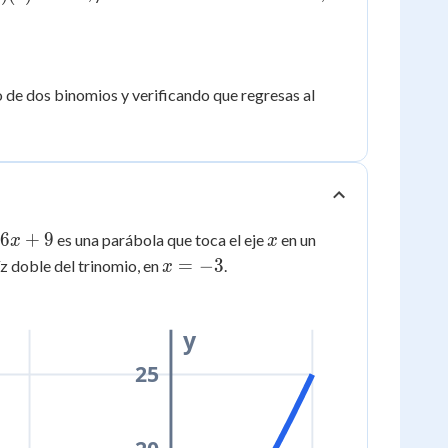
=
 de dos binomios y verificando que regresas al
x
6
+
9
es una parábola que toca el eje
en un
x
x
x
=
−
3
íz doble del trinomio, en
.
x
=
-3
y
25