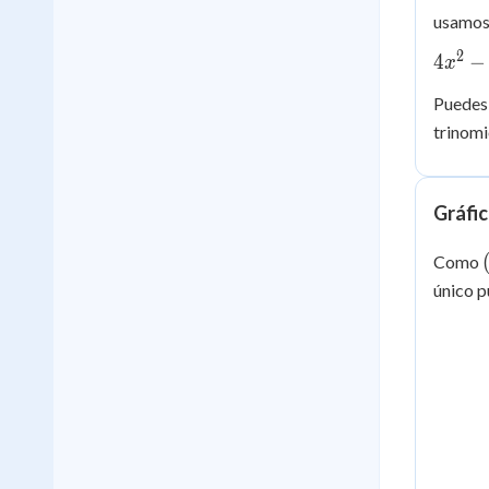
usamos 
2
4x^2
4
−
x
-
Puedes
20x
trinomi
+ 25
=
(2x-
5)^2
Gráfic
Como
único p