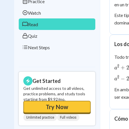
Practice
Best Streak
Study
en un t
Watch
0
in a row
Este ti
dominar
Read
Quiz
Los d
Next Steps
Todo tr
2
a^2 +
+
a
2ab +
2
a^2
−
a
b^2 =
Get Started
-
(a+b)
Get unlimited access to all videos,
En amb
2ab
practice problems, and study tools
ser ex
+
starting from $9.92/mo.
b^2
Try Now
=
(a-
Unlimited practice
Full videos
Cómo i
b)^2