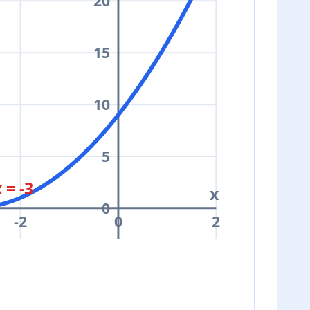
20
15
10
5
 = -3
x
0
-2
0
2