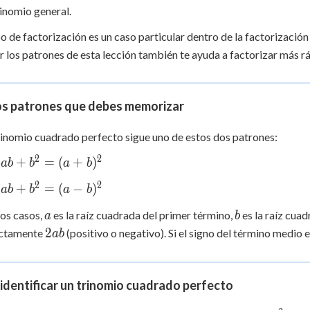
6x
 Points
rinomio general.
+ 9
po de factorización es un caso particular dentro de la factorizació
+
0
 los patrones de esta lección también te ayuda a factorizar más r
os patrones que debes memorizar
inomio cuadrado perfecto sigue uno de estos dos patrones:
2
2
2
+
=
(
+
)
ab
b
a
b
2
2
2
+
=
(
−
)
ab
b
a
b
^2
a
b
os casos,
es la raíz cuadrada del primer término,
es la raíz cuad
a
b
2ab
2
actamente
(positivo o negativo). Si el signo del término medio es
ab
dentificar un trinomio cuadrado perfecto