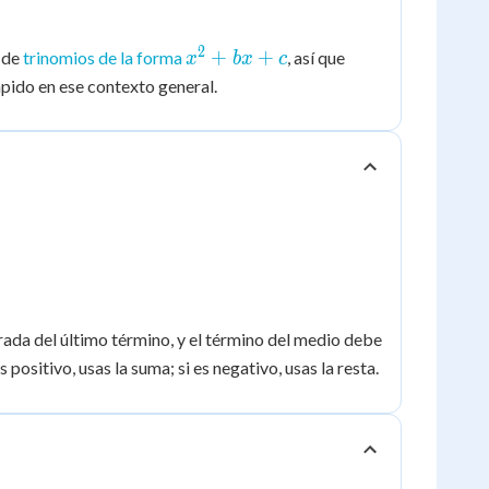
2
x^2
+
+
n de
trinomios de la forma
, así que
x
b
x
c
+
ápido en ese contexto general.
bx
+ c
rada del último término, y el término del medio debe
 positivo, usas la suma; si es negativo, usas la resta.