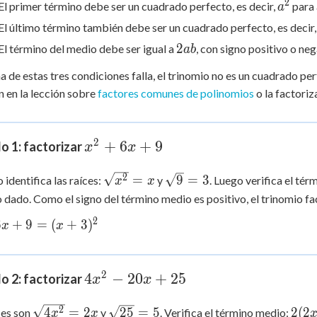
2
a^2
El primer término debe ser un cuadrado perfecto, es decir,
para 
a
El último término también debe ser un cuadrado perfecto, es decir
2ab
2
El término del medio debe ser igual a
, con signo positivo o neg
ab
na de estas tres condiciones falla, el trinomio no es un cuadrado p
n en la lección sobre
factores comunes de polinomios
o la factoriz
2
x^2
+
6
+
9
o 1: factorizar
x
x
+
\sqrt{x^2}
\sqrt{9}
2
=
9
=
3
 identifica las raíces:
y
. Luego verifica el té
6x
x
x
= x
= 3
 dado. Como el signo del término medio es positivo, el trinomio f
+ 9
2
6
+
9
=
(
+
3
)
x
x
9
^2
2
4x^2
4
−
20
+
25
o 2: factorizar
x
x
-
\sqrt{4x^2}
\sqrt{25}
2(2x
2
4
=
2
25
=
5
2
(
2
ces son
y
. Verifica el término medio:
20x
x
x