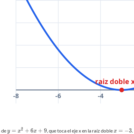
raiz doble x
-8
-6
-4
2
y =
=
+
6
+
9
x
=
−
3
a de
, que toca el eje x en la raíz doble
.
y
x
x
x