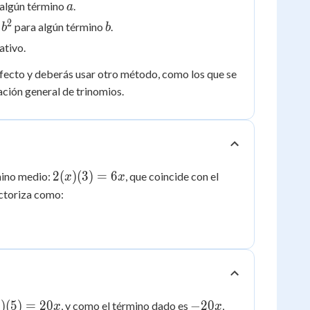
a
algún término
.
a
2
b^2
b
,
para algún término
.
b
b
ativo.
erfecto y deberás usar otro método, como los que se
ación general de trinomios.
2(x)
2
(
)
(
3
)
=
6
rmino medio:
, que coincide con el
x
x
(3)
actoriza como:
=
6x
)
-20x
)
(
5
)
=
20
−
20
, y como el término dado es
,
x
x
x