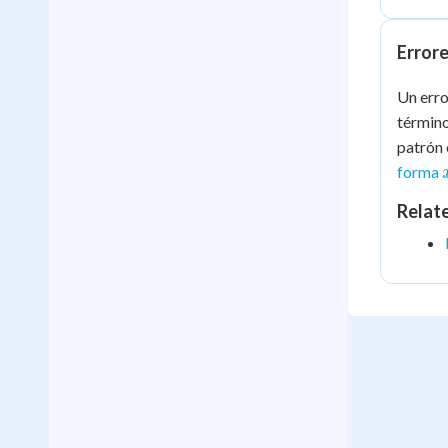
Error
Un erro
término
patrón
forma
Relat