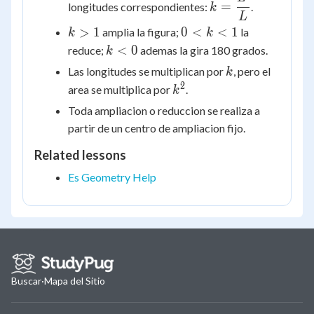
=
longitudes correspondientes:
.
k
\dfrac{L'}
L
k
0
{L}
>
1
0
<
<
1
amplia la figura;
la
k
k
>
<
k
<
0
reduce;
ademas la gira 180 grados.
k
1
k
<
k
Las longitudes se multiplican por
, pero el
k
<
0
2
k^2
area se multiplica por
.
k
1
Toda ampliacion o reduccion se realiza a
partir de un centro de ampliacion fijo.
Related lessons
Es Geometry Help
Buscar
·
Mapa del Sitio