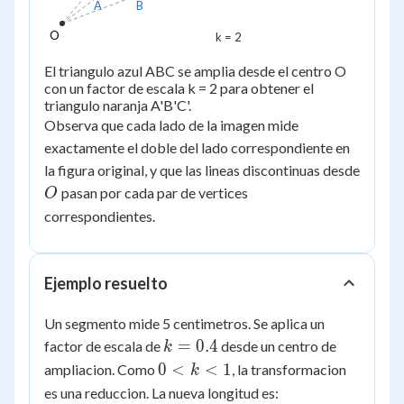
A
B
O
k = 2
El triangulo azul ABC se amplia desde el centro O
con un factor de escala k = 2 para obtener el
triangulo naranja A'B'C'.
Observa que cada lado de la imagen mide
exactamente el doble del lado correspondiente en
la figura original, y que las lineas discontinuas desde
O
pasan por cada par de vertices
O
correspondientes.
Ejemplo resuelto
Un segmento mide 5 centimetros. Se aplica un
k
=
0.4
factor de escala de
desde un centro de
k
=
0
0
<
<
1
ampliacion. Como
, la transformacion
k
0.4
<
es una reduccion. La nueva longitud es: