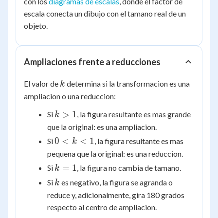
con los
diagramas de escalas
, donde el factor de
escala conecta un dibujo con el tamano real de un
objeto.
Ampliaciones frente a reducciones
k
El valor de
determina si la transformacion es una
k
ampliacion o una reduccion:
k
>
1
Si
, la figura resultante es mas grande
k
>
que la original: es una ampliacion.
1
0
0
<
<
1
Si
, la figura resultante es mas
k
<
pequena que la original: es una reduccion.
k
k
=
1
Si
, la figura no cambia de tamano.
k
<
=
k
Si
es negativo, la figura se agranda o
k
1
1
reduce y, adicionalmente, gira 180 grados
respecto al centro de ampliacion.