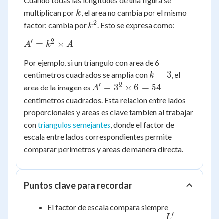
Cuando todas las longitudes de una figura se
k
multiplican por
, el area no cambia por el mismo
k
2
k^2
factor: cambia por
. Esto se expresa como:
k
′
2
A' =
=
×
A
k
A
k^2
Por ejemplo, si un triangulo con area de 6
\times
k
=
3
centimetros cuadrados se amplia con
, el
k
A
=
′
2
A' =
=
3
×
6
=
54
area de la imagen es
A
3
3^2
centimetros cuadrados. Esta relacion entre lados
\times
proporcionales y areas es clave tambien al trabajar
6 =
con
triangulos semejantes
, donde el factor de
54
escala entre lados correspondientes permite
comparar perimetros y areas de manera directa.
Puntos clave para recordar
El factor de escala compara siempre
′
k =
L