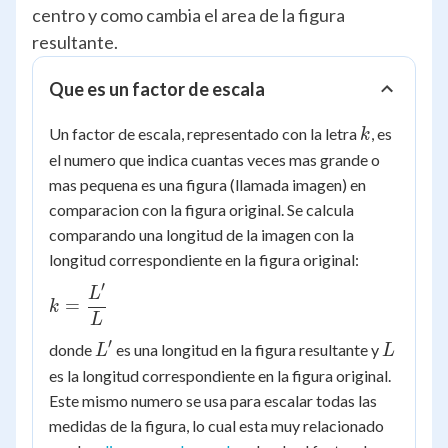
centro y como cambia el area de la figura
resultante.
Que es un factor de escala
k
Un factor de escala, representado con la letra
, es
k
el numero que indica cuantas veces mas grande o
mas pequena es una figura (llamada imagen) en
comparacion con la figura original. Se calcula
comparando una longitud de la imagen con la
longitud correspondiente en la figura original:
′
k =
L
=
k
\dfrac{L'}
L
{L}
′
L'
L
donde
es una longitud en la figura resultante y
L
L
es la longitud correspondiente en la figura original.
Este mismo numero se usa para escalar todas las
medidas de la figura, lo cual esta muy relacionado