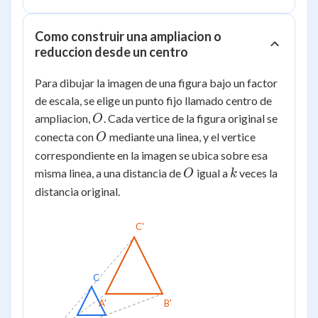
Como construir una ampliacion o
reduccion desde un centro
Para dibujar la imagen de una figura bajo un factor
de escala, se elige un punto fijo llamado centro de
O
ampliacion,
. Cada vertice de la figura original se
O
O
conecta con
mediante una linea, y el vertice
O
correspondiente en la imagen se ubica sobre esa
O
k
misma linea, a una distancia de
igual a
veces la
O
k
distancia original.
C'
C
A'
B'