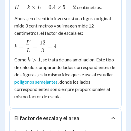
k
′
L' = k
=
×
=
0.4
×
5
=
2
centimetros.
L
k
L
<
\times
1
Ahora, en el sentido inverso: si una figura original
L =
mide 3 centimetros y su imagen mide 12
0.4
centimetros, el factor de escala es:
\times
5 = 2
′
12
k =
L
=
=
=
4
k
\dfrac{L'}
3
L
{L} =
k
>
1
Como
, se trata de una ampliacion. Este tipo
k
\dfrac{12}
>
de calculo, comparando lados correspondientes de
{3} = 4
1
dos figuras, es la misma idea que se usa al estudiar
poligonos semejantes
, donde los lados
correspondientes son siempre proporcionales al
mismo factor de escala.
El factor de escala y el area