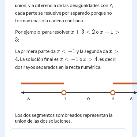
unión, y a diferencia de las desigualdades con Y,
cada parte se resuelve por separado porque no
forman una sola cadena continua.
x
x
+
3
<
2
−
1
>
Por ejemplo, para resolver
o
x
x
+
-
3
:
3
1
x
x
<
−
1
>
La primera parte da
y la segunda da
x
x
<
>
<
>
x
x
4
<
−
1
>
4
. La solución final es
2
o
, es decir,
3
x
x
-1
4
<
>
dos rayos separados en la recta numérica.
-1
4
−6
−1
0
4
6
Los dos segmentos sombreados representan la
union de las dos soluciones.