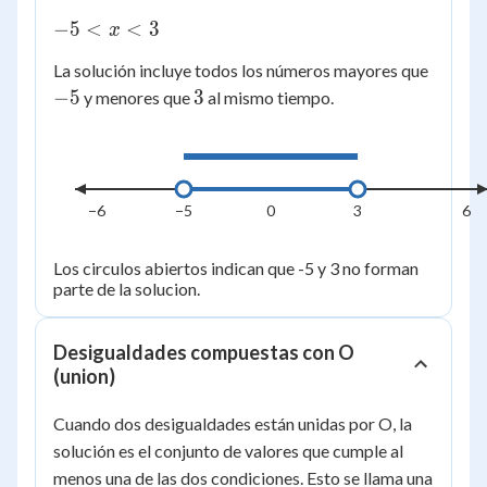
+
-5
−
5
<
<
3
x
2
<
-5
<
La solución incluye todos los números mayores que
x
5
3
−
5
3
y menores que
al mismo tiempo.
<
3
−6
−5
0
3
6
Los circulos abiertos indican que -5 y 3 no forman
parte de la solucion.
Desigualdades compuestas con O
(union)
Cuando dos desigualdades están unidas por O, la
solución es el conjunto de valores que cumple al
menos una de las dos condiciones. Esto se llama una