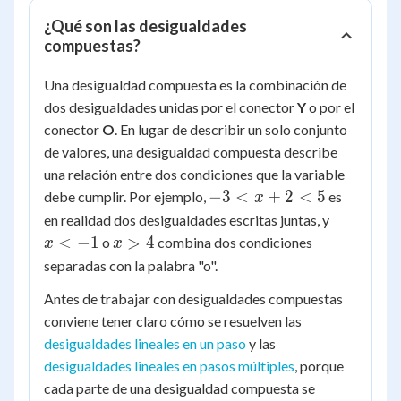
¿Qué son las desigualdades
compuestas?
Una desigualdad compuesta es la combinación de
dos desigualdades unidas por el conector
Y
o por el
conector
O
. En lugar de describir un solo conjunto
de valores, una desigualdad compuesta describe
una relación entre dos condiciones que la variable
-3
−
3
<
+
2
<
5
debe cumplir. Por ejemplo,
es
x
<
x
en realidad dos desigualdades escritas juntas, y
x
<
x
<
−
1
>
4
o
combina dos condiciones
x
x
+
-1
>
separadas con la palabra "o".
2
4
<
Antes de trabajar con desigualdades compuestas
5
conviene tener claro cómo se resuelven las
desigualdades lineales en un paso
y las
desigualdades lineales en pasos múltiples
, porque
cada parte de una desigualdad compuesta se