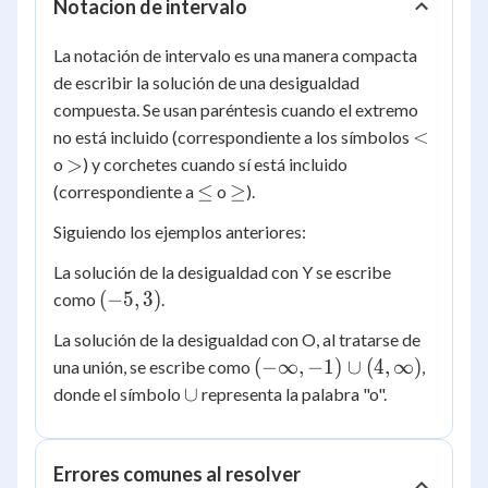
Notacion de intervalo
La notación de intervalo es una manera compacta
de escribir la solución de una desigualdad
compuesta. Se usan paréntesis cuando el extremo
<
<
no está incluido (correspondiente a los símbolos
>
>
o
) y corchetes cuando sí está incluido
\le
\ge
≤
≥
(correspondiente a
o
).
Siguiendo los ejemplos anteriores:
La solución de la desigualdad con Y se escribe
(-5,
(
−
5
,
3
)
como
.
3)
La solución de la desigualdad con O, al tratarse de
(-
(
−
∞
,
−
1
)
∪
(
4
,
∞
)
una unión, se escribe como
,
\infty,
\cup
∪
donde el símbolo
representa la palabra "o".
-1)
\cup
(4,
Errores comunes al resolver