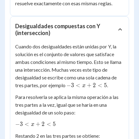
resuelve exactamente con esas mismas reglas.
Desigualdades compuestas con Y
(interseccion)
Cuando dos desigualdades están unidas por Y, la
solución es el conjunto de valores que satisface
ambas condiciones al mismo tiempo. Esto se llama
una intersección. Muchas veces este tipo de
desigualdad se escribe como una sola cadena de
-3
−
3
<
+
2
<
5
tres partes, por ejemplo
.
x
<
Para resolverla se aplica la misma operación a las
x
tres partes a la vez, igual que se haría en una
+
desigualdad de un solo paso:
2
<
-3
−
3
<
+
2
<
5
x
5
<
Restando 2 en las tres partes se obtiene:
x