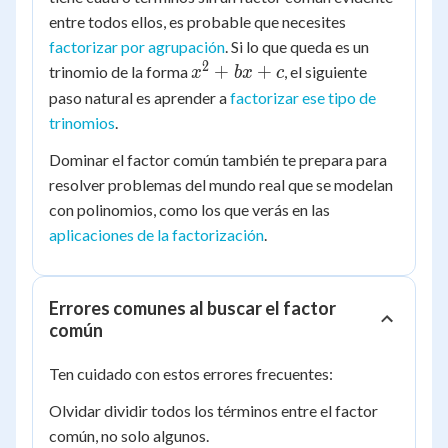
entre todos ellos, es probable que necesites
factorizar por agrupación
. Si lo que queda es un
2
x^2
+
+
trinomio de la forma
, el siguiente
x
b
x
c
+
paso natural es aprender a
factorizar ese tipo de
bx
trinomios
.
+ c
Dominar el factor común también te prepara para
resolver problemas del mundo real que se modelan
con polinomios, como los que verás en las
aplicaciones de la factorización
.
Errores comunes al buscar el factor
común
Ten cuidado con estos errores frecuentes:
Olvidar dividir todos los términos entre el factor
común, no solo algunos.