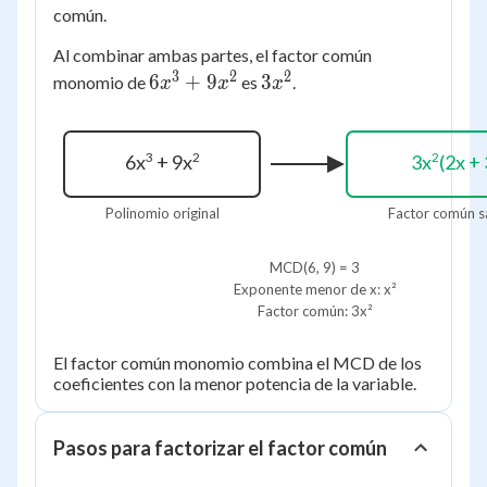
9x^2
común.
Al combinar ambas partes, el factor común
3
2
2
6x^3
3x^2
6
+
9
3
monomio de
es
.
x
x
x
+
9x^2
3
2
2
6x
+ 9x
3x
(2x + 
Polinomio original
Factor común 
MCD(6, 9) = 3
Exponente menor de x: x²
Factor común: 3x²
El factor común monomio combina el MCD de los
coeficientes con la menor potencia de la variable.
Pasos para factorizar el factor común