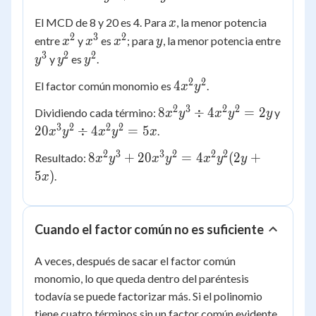
+
x
El MCD de 8 y 20 es 4. Para
, la menor potencia
x
20x^3y^2
2
3
2
x^2
x^3
x^2
y
entre
y
es
; para
, la menor potencia entre
x
x
x
y
3
2
2
y^3
y^2
y^2
y
es
.
y
y
y
2
2
4x^2y^2
4
El factor común monomio es
.
x
y
2
3
2
2
8x^2y^3
8
÷
4
=
2
Dividiendo cada término:
y
x
y
x
y
y
\div
3
2
2
2
20x^3y^2
20
÷
4
=
5
.
x
y
x
y
x
4x^2y^2
\div
2
3
3
2
2
2
8x^2y^3 +
8
+
20
=
4
(
2
+
Resultado:
x
y
x
= 2y
y
x
y
y
4x^2y^2
20x^3y^2
5
)
.
= 5x
x
=
4x^2y^2(2y
+ 5x)
Cuando el factor común no es suficiente
A veces, después de sacar el factor común
monomio, lo que queda dentro del paréntesis
todavía se puede factorizar más. Si el polinomio
tiene cuatro términos sin un factor común evidente