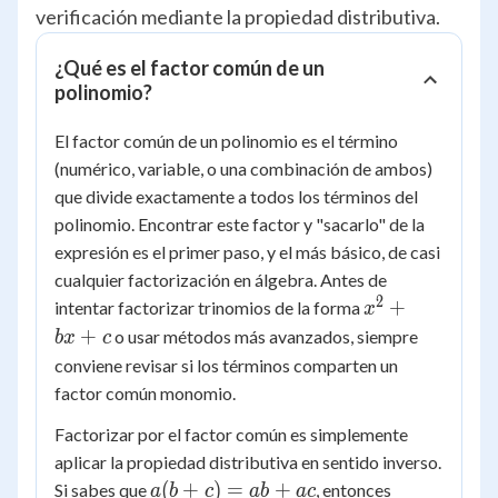
verificación mediante la propiedad distributiva.
¿Qué es el factor común de un
polinomio?
El factor común de un polinomio es el término
(numérico, variable, o una combinación de ambos)
que divide exactamente a todos los términos del
polinomio. Encontrar este factor y "sacarlo" de la
expresión es el primer paso, y el más básico, de casi
cualquier factorización en álgebra. Antes de
2
x^2
+
intentar factorizar trinomios de la forma
x
+
+
o usar métodos más avanzados, siempre
b
x
c
bx
conviene revisar si los términos comparten un
+ c
factor común monomio.
Factorizar por el factor común es simplemente
aplicar la propiedad distributiva en sentido inverso.
a(b
(
+
)
=
+
Si sabes que
, entonces
a
b
c
ab
a
c