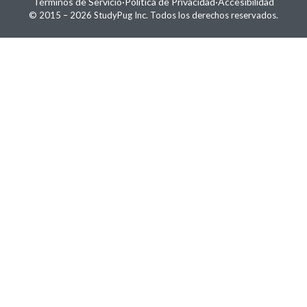
Términos de Servicio
·
Política de Privacidad
·
Accesibilidad
© 2015 –
2026
StudyPug Inc.
Todos los derechos reservados.