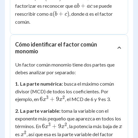
+
ab
+
factorizar es reconocer que
se puede
ab
a
c
c)
+
a(b
a
(
+
)
reescribir como
, donde
es el factor
a
b
c
a
=
ac
+
común.
ab
c)
+
ac
Cómo identificar el factor común
monomio
Un factor común monomio tiene dos partes que
debes analizar por separado:
1. La parte numérica:
busca el máximo común
divisor (MCD) de todos los coeficientes. Por
3
2
6x^3
6
+
9
ejemplo, en
, el MCD de 6 y 9 es 3.
x
x
+
2. La parte variable:
toma la variable con el
9x^2
exponente más pequeño que aparezca en todos los
3
2
6x^3
x
6
+
9
términos. En
, la potencia más baja de
x
x
x
+
2
x^2
es
, así que esa es la parte variable del factor
x