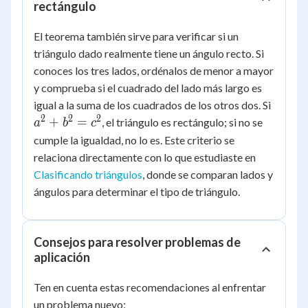
rectángulo
El teorema también sirve para verificar si un
triángulo dado realmente tiene un ángulo recto. Si
conoces los tres lados, ordénalos de menor a mayor
y comprueba si el cuadrado del lado más largo es
a^2
igual a la suma de los cuadrados de los otros dos. Si
+
2
2
2
+
=
, el triángulo es rectángulo; si no se
a
b
c
b^2
cumple la igualdad, no lo es. Este criterio se
=
relaciona directamente con lo que estudiaste en
c^2
Clasificando triángulos
, donde se comparan lados y
ángulos para determinar el tipo de triángulo.
Consejos para resolver problemas de
aplicación
Ten en cuenta estas recomendaciones al enfrentar
un problema nuevo: