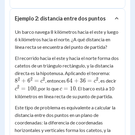
=
25
16
4
5^2
Ejemplo 2: distancia entre dos puntos
Un barco navega 8 kilómetros hacia el este y luego
6 kilómetros hacia el norte. ¿A qué distancia en
línea recta se encuentra del punto de partida?
El recorrido hacia el este y hacia el norte forma dos
catetos de un triángulo rectángulo, y la distancia
8^2
directa es la hipotenusa. Aplicando el teorema:
+
2
2
2
2
64
c^2
8
+
6
=
64
+
36
=
, entonces
, es decir
c
c
6^2
+
=
2
c
=
100
=
10
, por lo que
. El barco está a 10
c
c
=
36
100
=
kilómetros en línea recta de su punto de partida.
c^2
=
10
Este tipo de problema es equivalente a calcular la
c^2
distancia entre dos puntos en un plano de
coordenadas: la diferencia de coordenadas
horizontales y verticales forma los catetos, y la