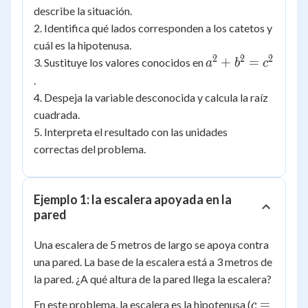
describe la situación.
2. Identifica qué lados corresponden a los catetos y
cuál es la hipotenusa.
2
2
2
a^2
+
=
3. Sustituye los valores conocidos en
a
b
c
+
.
b^2
4. Despeja la variable desconocida y calcula la raíz
=
cuadrada.
c^2
5. Interpreta el resultado con las unidades
correctas del problema.
Ejemplo 1: la escalera apoyada en la
pared
Una escalera de 5 metros de largo se apoya contra
una pared. La base de la escalera está a 3 metros de
la pared. ¿A qué altura de la pared llega la escalera?
c
=
En este problema, la escalera es la hipotenusa (
c