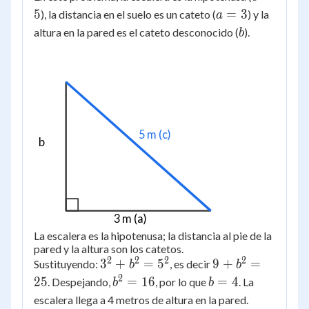
=
a
5
=
3
), la distancia en el suelo es un cateto (
) y la
a
5
=
b
altura en la pared es el cateto desconocido (
).
b
3
5 m (c)
b
3 m (a)
La escalera es la hipotenusa; la distancia al pie de la
pared y la altura son los catetos.
2
2
2
2
3^2
9 +
3
+
=
5
9
+
=
Sustituyendo:
, es decir
b
b
+
b^2
2
b^2
b
25
=
16
=
4
. Despejando,
, por lo que
. La
b
b
b^2
=
=
=
escalera llega a 4 metros de altura en la pared.