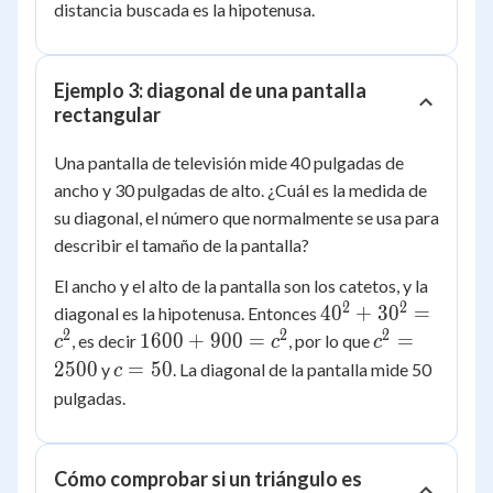
distancia buscada es la hipotenusa.
Ejemplo 3: diagonal de una pantalla
rectangular
Una pantalla de televisión mide 40 pulgadas de
ancho y 30 pulgadas de alto. ¿Cuál es la medida de
su diagonal, el número que normalmente se usa para
describir el tamaño de la pantalla?
El ancho y el alto de la pantalla son los catetos, y la
2
2
40^2
4
0
+
3
0
=
diagonal es la hipotenusa. Entonces
+
2
2
2
1600
c^2
1600
+
900
=
=
, es decir
, por lo que
c
c
c
30^2
+
=
c
2500
=
50
y
. La diagonal de la pantalla mide 50
c
=
900
2500
=
pulgadas.
c^2
=
50
c^2
Cómo comprobar si un triángulo es