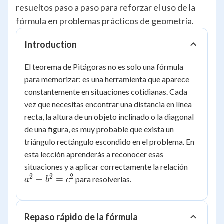
resueltos paso a paso para reforzar el uso de la
fórmula en problemas prácticos de geometría.
Introduction
El teorema de Pitágoras no es solo una fórmula
para memorizar: es una herramienta que aparece
constantemente en situaciones cotidianas. Cada
vez que necesitas encontrar una distancia en línea
recta, la altura de un objeto inclinado o la diagonal
de una figura, es muy probable que exista un
triángulo rectángulo escondido en el problema. En
esta lección aprenderás a reconocer esas
a^2
situaciones y a aplicar correctamente la relación
+
2
2
2
+
=
para resolverlas.
a
b
c
b^2
=
c^2
Repaso rápido de la fórmula