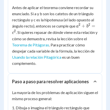
Antes de aplicar el teorema conviene recordar su
enunciado. Si
a
y
b
son los catetos de un triángulo
rectángulo y
c
es la hipotenusa (el lado opuesto al
2
2
a^2
+
=
ángulo recto), entonces se cumple que
a
b
+
2
. Si quieres repasar de dónde viene esta relación y
c
b^2
cómo se demuestra, revisa la lección sobre el
=
Teorema de Pitágoras
. Para practicar cómo
c^2
despejar cada variable de la fórmula, la lección de
Usando la relación Pitagórica
es un buen
complemento.
Paso a paso para resolver aplicaciones
La mayoría de los problemas de aplicación siguen el
mismo proceso general:
1. Dibuja o imagina el triángulo rectángulo que