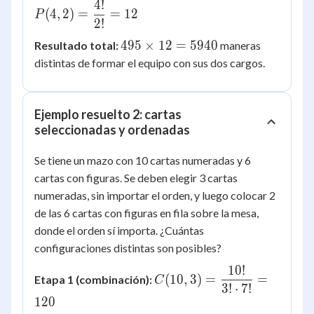
4
!
P(4,2) =
(
4
,
2
)
=
=
12
P
\dfrac{4!}
2
!
{2!} = 12
495
495
×
12
=
5940
Resultado total:
maneras
\times
distintas de formar el equipo con sus dos cargos.
12 =
5940
Ejemplo resuelto 2: cartas
seleccionadas y ordenadas
Se tiene un mazo con 10 cartas numeradas y 6
cartas con figuras. Se deben elegir 3 cartas
numeradas, sin importar el orden, y luego colocar 2
de las 6 cartas con figuras en fila sobre la mesa,
donde el orden sí importa. ¿Cuántas
configuraciones distintas son posibles?
10
!
C(10,3) =
(
10
,
3
)
=
=
Etapa 1 (combinación):
C
\dfrac{10!}
3
!
⋅
7
!
120
{3! \cdot