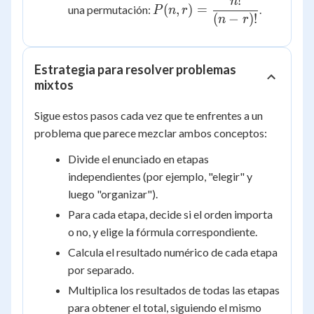
!
n
P(n,r) =
(
,
)
=
una permutación:
.
P
n
r
\dfrac{n!}
(
−
)!
n
r
{(n-r)!}
Estrategia para resolver problemas
mixtos
Sigue estos pasos cada vez que te enfrentes a un
problema que parece mezclar ambos conceptos:
Divide el enunciado en etapas
independientes (por ejemplo, "elegir" y
luego "organizar").
Para cada etapa, decide si el orden importa
o no, y elige la fórmula correspondiente.
Calcula el resultado numérico de cada etapa
por separado.
Multiplica los resultados de todas las etapas
para obtener el total, siguiendo el mismo