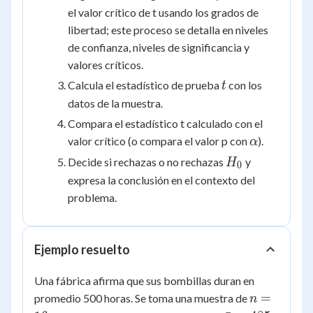
el valor crítico de t usando los grados de
libertad; este proceso se detalla en niveles
de confianza, niveles de significancia y
valores críticos.
t
Calcula el estadístico de prueba
con los
t
datos de la muestra.
Compara el estadístico t calculado con el
\alpha
valor crítico (o compara el valor p con
).
α
H_0
Decide si rechazas o no rechazas
y
H
0
expresa la conclusión en el contexto del
problema.
Ejemplo resuelto
Una fábrica afirma que sus bombillas duran en
n
=
promedio 500 horas. Se toma una muestra de
n