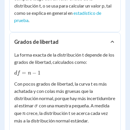
distribución t, o se usa para calcular un valor p, tal
como se explica en general en
estadístico de
prueba
.
Grados de libertad
La forma exacta de la distribución t depende de los
grados de libertad, calculados como:
df
=
−
1
df
n
=
Con pocos grados de libertad, la curva t es más
n
achatada y con colas más gruesas que la
-
distribución normal, porque hay más incertidumbre
1
\sigma
al estimar
con una muestra pequeña. A medida
σ
n
que
crece, la distribución t se acerca cada vez
n
más a la distribución normal estándar.