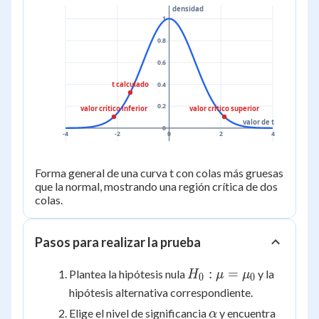
densidad
1
0.8
0.6
t calculado
0.4
0.2
valor crítico inferior
valor crítico superior
valor de t
0
-4
-2
0
2
4
Forma general de una curva t con colas más gruesas
que la normal, mostrando una región crítica de dos
colas.
Pasos para realizar la prueba
H_0:
:
=
Plantea la hipótesis nula
y la
H
μ
μ
0
0
\mu =
hipótesis alternativa correspondiente.
\mu_0
\alpha
Elige el nivel de significancia
y encuentra
α