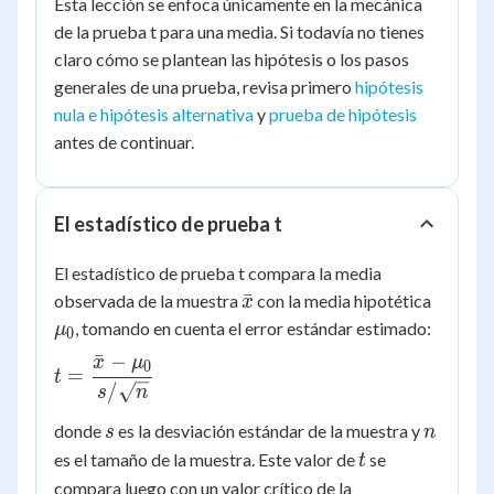
Esta lección se enfoca únicamente en la mecánica
de la prueba t para una media. Si todavía no tienes
claro cómo se plantean las hipótesis o los pasos
generales de una prueba, revisa primero
hipótesis
nula e hipótesis alternativa
y
prueba de hipótesis
antes de continuar.
El estadístico de prueba t
El estadístico de prueba t compara la media
\bar{x}
\mu_0
ˉ
observada de la muestra
con la media hipotética
x
, tomando en cuenta el error estándar estimado:
μ
0
ˉ
−
x
μ
t =
0
=
t
/
\dfrac{\bar{x}
s
n
- \mu_0}{s /
s
n
donde
es la desviación estándar de la muestra y
s
n
\sqrt{n}}
t
es el tamaño de la muestra. Este valor de
se
t
compara luego con un valor crítico de la