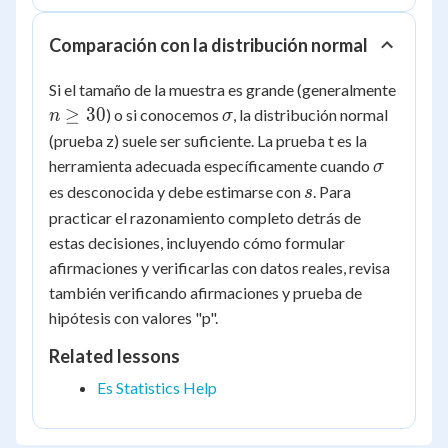
Comparación con la distribución normal
n
Si el tamaño de la muestra es grande (generalmente
\ge
\sigma
≥
30
) o si conocemos
, la distribución normal
n
σ
30
(prueba z) suele ser suficiente. La prueba t es la
\sigma
herramienta adecuada específicamente cuando
σ
s
es desconocida y debe estimarse con
. Para
s
practicar el razonamiento completo detrás de
estas decisiones, incluyendo cómo formular
afirmaciones y verificarlas con datos reales, revisa
también verificando afirmaciones y prueba de
hipótesis con valores "p".
Related lessons
Es Statistics Help