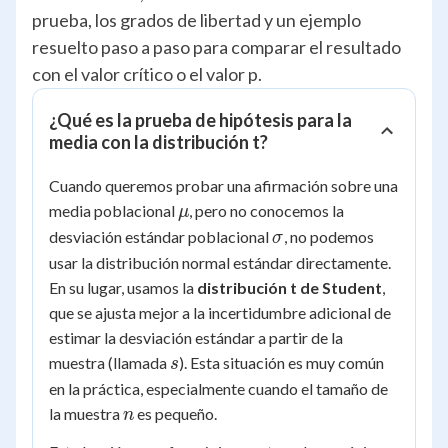
prueba, los grados de libertad y un ejemplo
resuelto paso a paso para comparar el resultado
con el valor crítico o el valor p.
¿Qué es la prueba de hipótesis para la
media con la distribución t?
Cuando queremos probar una afirmación sobre una
\mu
media poblacional
, pero no conocemos la
μ
\sigma
desviación estándar poblacional
, no podemos
σ
usar la distribución normal estándar directamente.
En su lugar, usamos la
distribución t de Student
,
que se ajusta mejor a la incertidumbre adicional de
estimar la desviación estándar a partir de la
s
muestra (llamada
). Esta situación es muy común
s
en la práctica, especialmente cuando el tamaño de
n
la muestra
es pequeño.
n