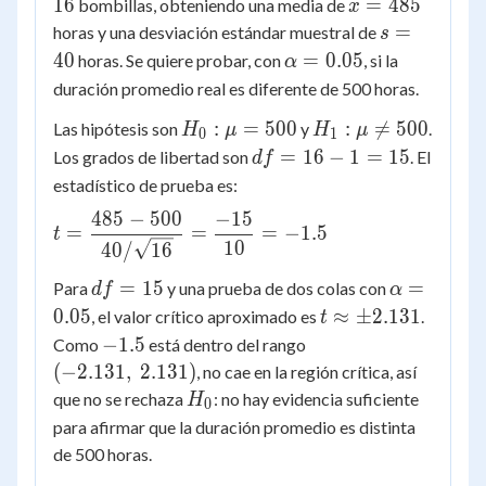
=
\bar{x}
16
ˉ
=
485
bombillas, obteniendo una media de
x
16
= 485
s
=
horas y una desviación estándar muestral de
s
=
\alpha
40
=
0.05
horas. Se quiere probar, con
, si la
α
40
= 0.05
duración promedio real es diferente de 500 horas.
H_0:
H_1:
:
=
500
:

=
500
Las hipótesis son
y
.
H
μ
H
μ
0
1
\mu
\mu
df
=
16
−
1
=
15
Los grados de libertad son
. El
df
=
\ne
=
estadístico de prueba es:
500
500
16
485
−
500
−
15
t = \dfrac{485
-
=
=
=
−
1.5
t
10
- 500}
40/
16
1
{40/\sqrt{16}}
=
df
\alpha
=
15
=
Para
y una prueba de dos colas con
df
α
= \dfrac{-15}
15
=
= 0.05
t
0.05
≈
±
2.131
, el valor crítico aproximado es
.
t
{10} = -1.5
15
\approx
-1.5
(-2.131,\
−
1.5
Como
está dentro del rango
\pm
2.131)
(
−
2.131
,
2.131
)
, no cae en la región crítica, así
2.131
H_0
que no se rechaza
: no hay evidencia suficiente
H
0
para afirmar que la duración promedio es distinta
de 500 horas.