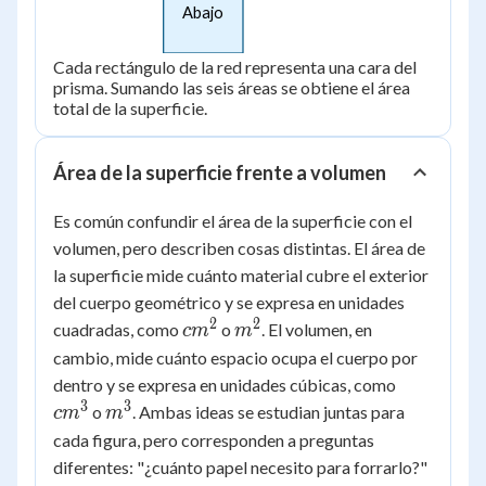
Abajo
Cada rectángulo de la red representa una cara del
prisma. Sumando las seis áreas se obtiene el área
total de la superficie.
Área de la superficie frente a volumen
Es común confundir el área de la superficie con el
volumen, pero describen cosas distintas. El área de
la superficie mide cuánto material cubre el exterior
del cuerpo geométrico y se expresa en unidades
2
2
cm^2
m^2
cuadradas, como
o
. El volumen, en
c
m
m
cambio, mide cuánto espacio ocupa el cuerpo por
cm^3
dentro y se expresa en unidades cúbicas, como
3
3
m^3
o
. Ambas ideas se estudian juntas para
c
m
m
cada figura, pero corresponden a preguntas
diferentes: "¿cuánto papel necesito para forrarlo?"