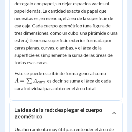
de regalo con papel, sin dejar espacios vacíos ni
papel de más. La cantidad exacta de papel que
necesitas es, en esencia, el área de la superficie de
esa caja. Cada cuerpo geométrico (una figura de
tres dimensiones, como un cubo, una pirámide o una
esfera) tiene una superficie exterior formada por
caras planas, curvas, o ambas, y el área de la
superficie es simplemente la suma de las áreas de
todas esas caras.
A =
Esto se puede escribir de forma general como
\sum
=
∑
, es decir, se suma el área de cada
A
A
c
a
r
a
A_{cara}
cara individual para obtener el área total.
La idea de la red: desplegar el cuerpo
geométrico
Una herramienta muy útil para entender el área de