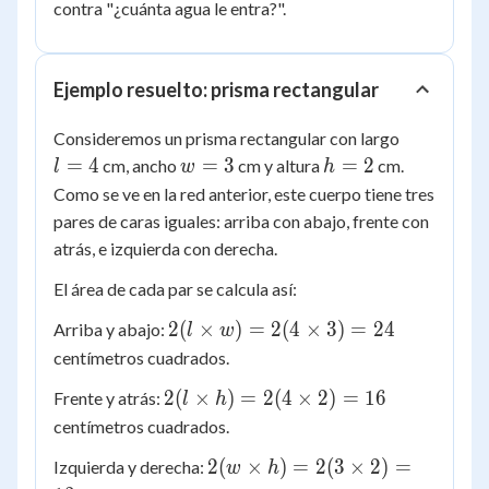
contra "¿cuánta agua le entra?".
Ejemplo resuelto: prisma rectangular
l
Consideremos un prisma rectangular con largo
=
w
h
=
4
=
3
=
2
cm, ancho
cm y altura
cm.
l
w
h
4
=
=
Como se ve en la red anterior, este cuerpo tiene tres
3
2
pares de caras iguales: arriba con abajo, frente con
atrás, e izquierda con derecha.
El área de cada par se calcula así:
2(l
2
(
×
)
=
2
(
4
×
3
)
=
24
Arriba y abajo:
l
w
\times
centímetros cuadrados.
w) =
2(l
2
(
×
)
=
2
(
4
×
2
)
=
16
Frente y atrás:
l
h
2(4
\times
centímetros cuadrados.
\times
h) =
3) =
2(w
2
(
×
)
=
2
(
3
×
2
)
=
Izquierda y derecha:
w
h
2(4
24