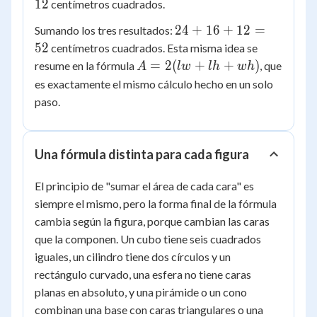
\times
12
centímetros cuadrados.
\times
h) =
2) =
24
24
+
16
+
12
=
Sumando los tres resultados:
2(3
16
+
52
centímetros cuadrados. Esta misma idea se
\times
16
A =
2) =
=
2
(
+
+
)
resume en la fórmula
, que
A
lw
l
h
w
h
+
2(lw
12
es exactamente el mismo cálculo hecho en un solo
12
+ lh
paso.
=
+
52
wh)
Una fórmula distinta para cada figura
El principio de "sumar el área de cada cara" es
siempre el mismo, pero la forma final de la fórmula
cambia según la figura, porque cambian las caras
que la componen. Un cubo tiene seis cuadrados
iguales, un cilindro tiene dos círculos y un
rectángulo curvado, una esfera no tiene caras
planas en absoluto, y una pirámide o un cono
combinan una base con caras triangulares o una