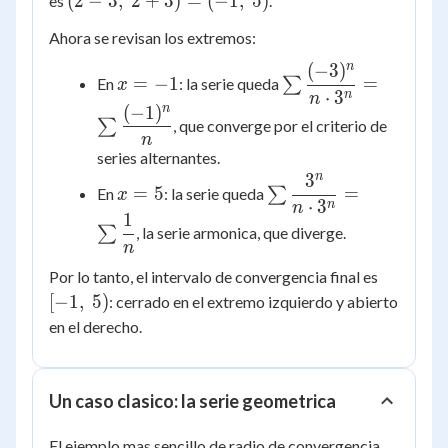
(
2
−
3
,
2
+
3
)
=
(
−
1
,
5
)
es
.
{3}
3
3^{n+1}} =
3,\
Ahora se revisan los extremos:
\dfrac{1}{3}
2+3)
=
n
(
−
3
)
x
\sum
=
−
1
=
En
: la serie queda
∑
x
(-1,\
=
\dfrac{(-3)^n}
⋅
3
n
n
n
(
−
1
)
5)
-1
{n \cdot 3^n}
∑
, que converge por el criterio de
n
= \sum
series alternantes.
\dfrac{(-1)^n}
n
3
x
\sum
{n}
=
5
=
En
: la serie queda
∑
x
⋅
3
=
\dfrac{3^n}
n
n
1
5
{n \cdot
∑
, la serie armonica, que diverge.
n
3^n} =
[-1,\
\sum
Por lo tanto, el intervalo de convergencia final es
5)
\dfrac{1}
[
−
1
,
5
)
: cerrado en el extremo izquierdo y abierto
{n}
en el derecho.
Un caso clasico: la serie geometrica
El ejemplo mas sencillo de radio de convergencia