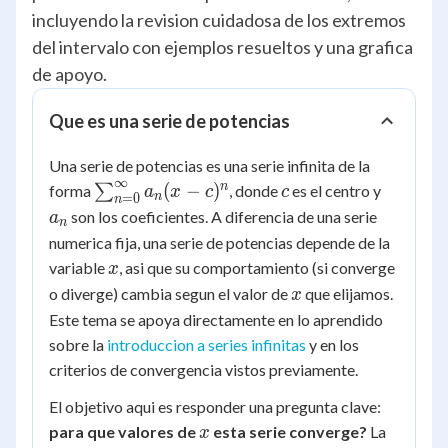
incluyendo la revision cuidadosa de los extremos
del intervalo con ejemplos resueltos y una grafica
de apoyo.
Que es una serie de potencias
Una serie de potencias es una serie infinita de la
∞
\sum_{n=0}^{\infty}
c
a_n
n
(
−
)
forma
∑
, donde
es el centro y
a
x
c
c
n
=
0
n
a_n (x-c)^n
son los coeficientes. A diferencia de una serie
a
n
numerica fija, una serie de potencias depende de la
x
variable
, asi que su comportamiento (si converge
x
x
o diverge) cambia segun el valor de
que elijamos.
x
Este tema se apoya directamente en lo aprendido
sobre la
introduccion a series infinitas
y en los
criterios de convergencia vistos previamente.
El objetivo aqui es responder una pregunta clave:
x
para que valores de
esta serie converge?
La
x