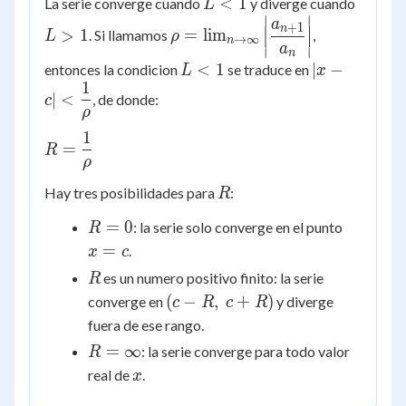
L
L
<
1
La serie converge cuando
y diverge cuando
L
{a_n (x-c)^n}
∣
∣
<
>
\rho =
a
\right| = |x - c|
+
1
n
>
1
=
lim
. Si llamamos
,
L
ρ
→
∞
1
1
n
\lim_{n\to\infty}
a
\cdot
∣
∣
n
\left|
L
|x-c| <
<
1
∣
−
entonces la condicion
se traduce en
L
x
\lim_{n\to\infty}
1
\dfrac{a_{n+1}}
<
\dfrac{1}
\left|
∣
<
, de donde:
c
{a_n} \right|
1
{\rho}
\dfrac{a_{n+1}}
ρ
{a_n} \right|
1
R =
=
R
\dfrac{1}
ρ
{\rho}
R
Hay tres posibilidades para
:
R
R
x
=
0
: la serie solo converge en el punto
R
=
=
=
.
x
c
0
c
R
es un numero positivo finito: la serie
R
(c-
(
−
,
+
)
converge en
y diverge
c
R
c
R
R,\
fuera de ese rango.
c+R)
R =
=
∞
: la serie converge para todo valor
R
\infty
x
real de
.
x