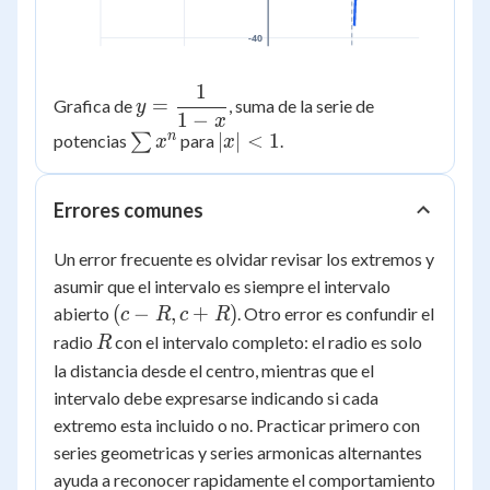
-40
1
y =
=
Grafica de
, suma de la serie de
y
1
−
\dfrac{1}
x
n
\sum
|x|
∣
∣
<
1
potencias
∑
para
.
x
x
{1-x}
x^n
<
1
Errores comunes
Un error frecuente es olvidar revisar los extremos y
asumir que el intervalo es siempre el intervalo
(c-R,
(
−
,
+
)
abierto
. Otro error es confundir el
c
R
c
R
c+R)
R
radio
con el intervalo completo: el radio es solo
R
la distancia desde el centro, mientras que el
intervalo debe expresarse indicando si cada
extremo esta incluido o no. Practicar primero con
series geometricas y series armonicas alternantes
ayuda a reconocer rapidamente el comportamiento