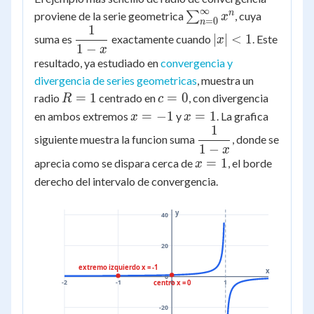
∞
\sum_{n=0}^{\infty
n
proviene de la serie geometrica
∑
, cuya
x
=
0
n
1
x^n
\dfrac{1}
|x|
∣
∣
<
1
suma es
exactamente cuando
. Este
x
1
−
{1-x}
<
x
resultado, ya estudiado en
convergencia y
1
divergencia de series geometricas
, muestra un
R
c
=
1
=
0
radio
centrado en
, con divergencia
R
c
=
=
x
x
=
−
1
=
1
en ambos extremos
y
. La grafica
x
x
1
0
1
=
=
\dfrac{1}
siguiente muestra la funcion suma
, donde se
-1
1
1
−
{1-x}
x
x
=
1
aprecia como se dispara cerca de
, el borde
x
=
derecho del intervalo de convergencia.
1
y
40
20
extremo izquierdo x = -1
x
0
centro x = 0
-2
-1
0
1
-20