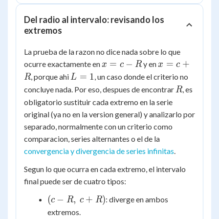
Del radio al intervalo: revisando los
extremos
La prueba de la razon no dice nada sobre lo que
x
x
=
−
=
+
ocurre exactamente en
y en
x
c
R
x
c
=
=
L
=
1
, porque ahi
, un caso donde el criterio no
R
L
c
c
=
R
concluye nada. Por eso, despues de encontrar
, es
R
-
+
1
obligatorio sustituir cada extremo en la serie
R
R
original (ya no en la version general) y analizarlo por
separado, normalmente con un criterio como
comparacion, series alternantes o el de la
convergencia y divergencia de series infinitas
.
Segun lo que ocurra en cada extremo, el intervalo
final puede ser de cuatro tipos:
(c-
(
−
,
+
)
: diverge en ambos
c
R
c
R
R,\
extremos.