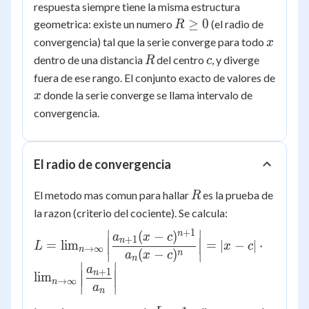
respuesta siempre tiene la misma estructura
R
≥
0
geometrica: existe un numero
(el radio de
R
\ge
x
convergencia) tal que la serie converge para todo
x
0
R
c
dentro de una distancia
del centro
, y diverge
R
c
fuera de ese rango. El conjunto exacto de valores de
x
donde la serie converge se llama intervalo de
x
convergencia.
El radio de convergencia
R
El metodo mas comun para hallar
es la prueba de
R
la razon (criterio del cociente). Se calcula:
∣
∣
+
1
n
(
−
)
L =
a
x
c
+
1
n
=
lim
=
∣
−
∣
⋅
L
x
c
→
∞
n
\lim_{n\to\infty}
(
−
)
n
a
x
c
∣
∣
n
∣
∣
\left|
a
+
1
n
lim
→
∞
n
\dfrac{a_{n+1}
a
∣
∣
n
(x-c)^{n+1}}