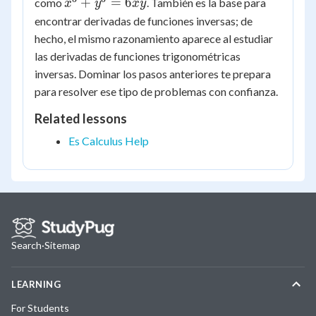
x^3
+
=
6
como
. También es la base para
x
y
x
y
+
encontrar derivadas de funciones inversas; de
y^3
hecho, el mismo razonamiento aparece al estudiar
=
las derivadas de funciones trigonométricas
6xy
inversas. Dominar los pasos anteriores te prepara
para resolver ese tipo de problemas con confianza.
Related lessons
Es Calculus Help
Search
·
Sitemap
LEARNING
For Students