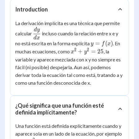
Introduction
La derivación implícita es una técnica que permite
d
y
\dfrac{dy}
calcular
incluso cuando la relación entre x e y
{dx}
d
x
y =
=
(
)
no está escrita en la forma explícita
. En
y
f
x
f(x)
2
2
x^2
+
=
25
muchas ecuaciones, como
, la
x
y
+
variable y aparece mezclada con x y no siempre es
y^2
fácil (ni posible) despejarla. Aun así, podemos
=
derivar toda la ecuación tal como está, tratando a y
25
como una función desconocida de x.
¿Qué significa que una función esté
definida implícitamente?
Una función está definida explícitamente cuando y
y =
aparece sola en un lado de la ecuación, por ejemplo