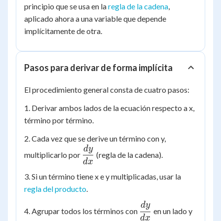
principio que se usa en la
regla de la cadena
,
aplicado ahora a una variable que depende
implícitamente de otra.
Pasos para derivar de forma implícita
El procedimiento general consta de cuatro pasos:
1. Derivar ambos lados de la ecuación respecto a x,
término por término.
2. Cada vez que se derive un término con y,
d
y
\dfrac{dy}
multiplicarlo por
(regla de la cadena).
{dx}
d
x
3. Si un término tiene x e y multiplicadas, usar la
regla del producto
.
d
y
\dfrac{dy}
4. Agrupar todos los términos con
en un lado y
{dx}
d
x