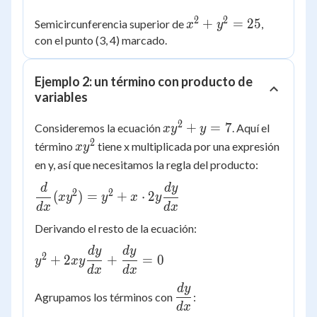
2
2
x^2
+
=
25
Semicircunferencia superior de
,
x
y
+
con el punto (3, 4) marcado.
y^2
=
Ejemplo 2: un término con producto de
25
variables
2
xy^2
+
=
7
Consideremos la ecuación
. Aquí el
x
y
y
+ y
2
xy^2
término
tiene x multiplicada por una expresión
x
y
= 7
en y, así que necesitamos la regla del producto:
d
d
y
\dfrac{d}
2
2
(
)
=
+
⋅
2
x
y
y
x
y
{dx}
d
x
d
x
(xy^2) =
Derivando el resto de la ecuación:
y^2 + x
d
y
d
y
y^2 + 2xy
\cdot 2y
2
+
2
+
=
0
y
x
y
\dfrac{dy}
\dfrac{dy}
d
x
d
x
{dx} +
{dx}
d
y
\dfrac{dy}
Agrupamos los términos con
:
\dfrac{dy}
{dx}
d
x