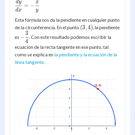
d
y
x
\dfrac{dy}
=
−
{dx} = -
d
x
y
\dfrac{x}
Esta fórmula nos da la pendiente en cualquier punto
{y}
(3,
(
3
,
4
)
de la circunferencia. En el punto
, la pendiente
3
4)
-
−
es
. Con este resultado podemos escribir la
4
\dfrac{3}
ecuación de la recta tangente en ese punto, tal
{4}
como se explica en
la pendiente y la ecuación de la
línea tangente
.
y
5
(3, 4)
4
3
2
1
x
0
-4
-2
0
2
4