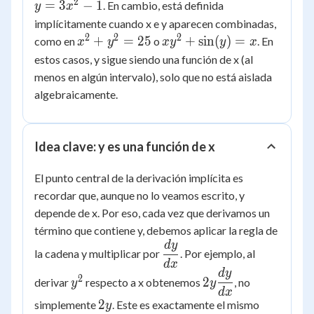
3x^2
2
=
3
−
1
. En cambio, está definida
y
x
- 1
implícitamente cuando x e y aparecen combinadas,
2
2
2
x^2
xy^2
+
=
25
+
sin
(
)
=
como en
o
. En
x
y
x
y
y
x
+
+
estos casos, y sigue siendo una función de x (al
y^2
\sin(y)
menos en algún intervalo), solo que no está aislada
=
= x
algebraicamente.
25
Idea clave: y es una función de x
El punto central de la derivación implícita es
recordar que, aunque no lo veamos escrito, y
depende de x. Por eso, cada vez que derivamos un
término que contiene y, debemos aplicar la regla de
d
y
\dfrac{dy}
la cadena y multiplicar por
. Por ejemplo, al
{dx}
d
x
d
y
y^2
2y
2
2
derivar
respecto a x obtenemos
, no
y
y
\dfrac{dy}
d
x
2y
2
simplemente
. Este es exactamente el mismo
y
{dx}