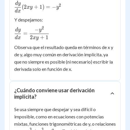
{dx} = 0
d
y
\dfrac{dy}
2
(
2
+
1
)
=
−
x
y
y
{dx}(2xy
d
x
+ 1) = -
Y despejamos:
y^2
2
−
\dfrac{dy}
d
y
y
=
{dx} =
2
+
1
d
x
x
y
\dfrac{-
Observa que el resultado queda en términos de x y
y^2}{2xy
de y, algo muy común en derivación implícita, ya
+ 1}
que no siempre es posible (ni necesario) escribir la
derivada solo en función de x.
¿Cuándo conviene usar derivación
implícita?
Se usa siempre que despejar y sea difícil o
imposible, como en ecuaciones con potencias
mixtas, funciones trigonométricas de y, o relaciones
3
3