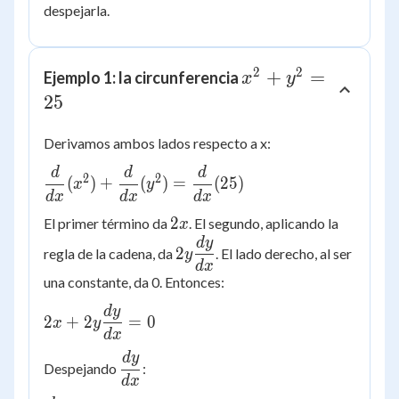
despejarla.
2
2
x^2
+
=
Ejemplo 1: la circunferencia
x
y
+
25
y^2
Derivamos ambos lados respecto a x:
=
25
d
d
d
\dfrac{d}
2
2
(
)
+
(
)
=
(
25
)
x
y
{dx}
d
x
d
x
d
x
(x^2) +
2x
2
El primer término da
. El segundo, aplicando la
x
\dfrac{d}
d
y
2y
2
regla de la cadena, da
. El lado derecho, al ser
y
{dx}
\dfrac{dy}
d
x
(y^2) =
una constante, da 0. Entonces:
{dx}
\dfrac{d}
d
y
2x + 2y
{dx}(25)
2
+
2
=
0
x
y
\dfrac{dy}
d
x
{dx} = 0
d
y
\dfrac{dy}
Despejando
:
{dx}
d
x