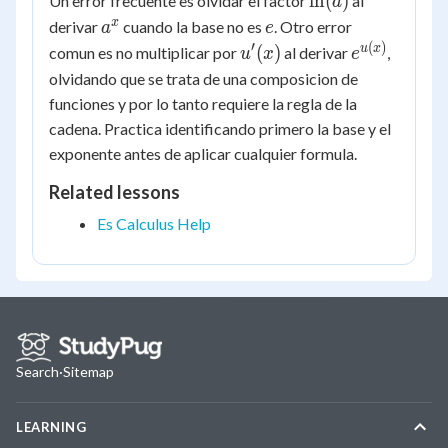
ln
(
)
Un error frecuente es olvidar el factor
al
a
a^x
e
x
derivar
cuando la base no es
. Otro error
a
e
′
(
)
u'(x)
e^{u(x)}
u
x
(
)
comun es no multiplicar por
al derivar
,
u
x
e
olvidando que se trata de una composicion de
funciones y por lo tanto requiere la regla de la
cadena. Practica identificando primero la base y el
exponente antes de aplicar cualquier formula.
Related lessons
Es Calculus Help
Search
·
Sitemap
LEARNING