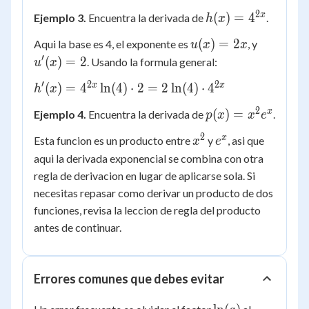
e^{3x}
2
h(x) =
x
(
)
=
4
Ejemplo 3.
Encuentra la derivada de
.
h
x
\cdot 3
4^{2x}
=
u(x)
u'(x)
(
)
=
2
Aqui la base es 4, el exponente es
, y
u
x
x
3e^{3x}
=
= 2
′
(
)
=
2
. Usando la formula general:
u
x
2x
′
2
2
h'(x) =
x
x
(
)
=
4
ln
(
4
)
⋅
2
=
2
ln
(
4
)
⋅
4
h
x
4^{2x}
2
p(x)
x
(
)
=
Ejemplo 4.
Encuentra la derivada de
.
p
x
x
e
\ln(4)
=
\cdot
2
x^2
e^x
x
Esta funcion es un producto entre
y
, asi que
x
e
x^2
2 = 2
aqui la derivada exponencial se combina con otra
e^x
\ln(4)
regla de derivacion en lugar de aplicarse sola. Si
\cdot
necesitas repasar como derivar un producto de dos
4^{2x}
funciones, revisa la leccion de regla del producto
antes de continuar.
Errores comunes que debes evitar
\ln(a)