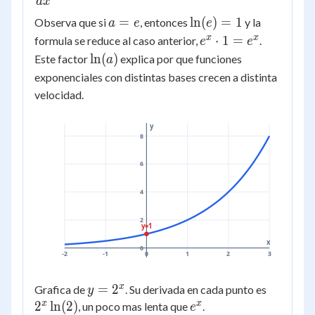
{dx}a^x
d
x
= a^x
a
\ln(e)
=
ln
(
)
=
1
Observa que si
, entonces
y la
a
e
e
\ln(a)
=
= 1
e^x
x
x
⋅
1
=
formula se reduce al caso anterior,
.
e
e
e
\cdot
\ln(a)
ln
(
)
Este factor
explica por que funciones
a
1 =
exponenciales con distintas bases crecen a distinta
e^x
velocidad.
y
8
6
4
2
y=1
x
0
-2
-1
0
1
2
3
x
y =
=
2
2^x
Grafica de
. Su derivada en cada punto es
y
2^x
\ln(2)
x
x
2
ln
(
2
)
e^x
, un poco mas lenta que
.
e