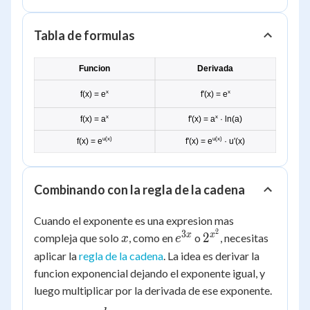
Tabla de formulas
Funcion
Derivada
x
x
f(x) = e
f'(x) = e
x
x
f(x) = a
f'(x) = a
· ln(a)
u(x)
u(x)
f(x) = e
f'(x) = e
· u'(x)
Combinando con la regla de la cadena
Cuando el exponente es una expresion mas
2
x
e^{3x}
2^{x^2}
3
x
x
2
compleja que solo
, como en
o
, necesitas
x
e
aplicar la
regla de la cadena
. La idea es derivar la
funcion exponencial dejando el exponente igual, y
luego multiplicar por la derivada de ese exponente.