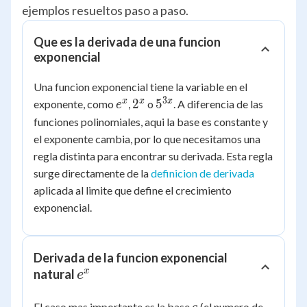
ejemplos resueltos paso a paso.
Que es la derivada de una funcion
exponencial
Una funcion exponencial tiene la variable en el
3
e^x
2^x
5^{3x}
x
x
x
2
5
exponente, como
,
o
. A diferencia de las
e
funciones polinomiales, aqui la base es constante y
el exponente cambia, por lo que necesitamos una
regla distinta para encontrar su derivada. Esta regla
surge directamente de la
definicion de derivada
aplicada al limite que define el crecimiento
exponencial.
Derivada de la funcion exponencial
e^x
x
natural
e
e
El caso mas importante es la base
(el numero de