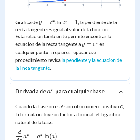
0
-2
-1
0
1
2
3
x
y
=
x
=
1
Grafica de
. En
, la pendiente de la
y
e
x
=
=
recta tangente es igual al valor de la funcion.
Esta relacion tambien te permite encontrar la
e^x
1
y
x
=
ecuacion de la recta tangente a
en
y
e
=
cualquier punto; si quieres repasar ese
e^x
procedimiento revisa
la pendiente y la ecuacion de
la linea tangente
.
a^x
x
Derivada de
para cualquier base
a
e
a
Cuando la base no es
sino otro numero positivo
,
e
a
la formula incluye un factor adicional: el logaritmo
natural de la base.
d
\dfrac{d}
x
x
=
ln
(
)
a
a
a