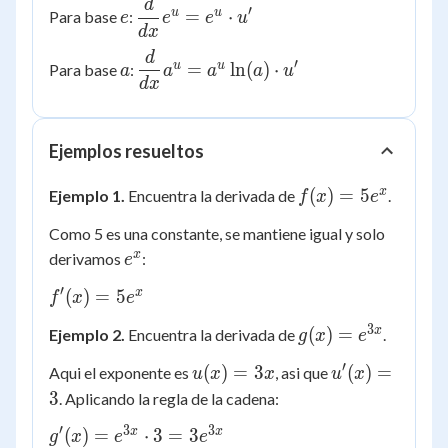
d
e
\dfrac{d}
′
u
u
=
⋅
Para base
:
e
e
e
u
{dx}e^{u}
d
x
= e^{u}
d
a
\dfrac{d}
′
u
u
=
ln
(
)
⋅
Para base
:
a
a
a
a
u
\cdot u'
{dx}a^{u}
d
x
= a^{u}
\ln(a)
Ejemplos resueltos
\cdot u'
f(x)
x
(
)
=
5
Ejemplo 1.
Encuentra la derivada de
.
f
x
e
=
Como 5 es una constante, se mantiene igual y solo
5e^x
e^x
x
derivamos
:
e
′
f'(x)
x
(
)
=
5
f
x
e
=
3
g(x) =
x
(
)
=
Ejemplo 2.
Encuentra la derivada de
.
g
x
e
5e^x
e^{3x}
′
u(x)
u'(x)
(
)
=
3
(
)
=
Aqui el exponente es
, asi que
u
x
x
u
x
=
= 3
3
. Aplicando la regla de la cadena:
3x
′
3
3
g'(x) =
x
x
(
)
=
⋅
3
=
3
g
x
e
e