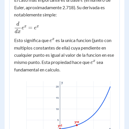
e
Euler, aproximadamente 2.718). Su derivada es
notablemente simple:
d
\dfrac{d}
x
x
=
e
e
{dx}e^x
d
x
= e^x
e^x
x
Esto significa que
es la unica funcion (junto con
e
multiplos constantes de ella) cuya pendiente en
cualquier punto es igual al valor de la funcion en ese
e^x
x
mismo punto. Esta propiedad hace que
sea
e
fundamental en calculo.
y
20
15
10
5
y=e
y=1
x