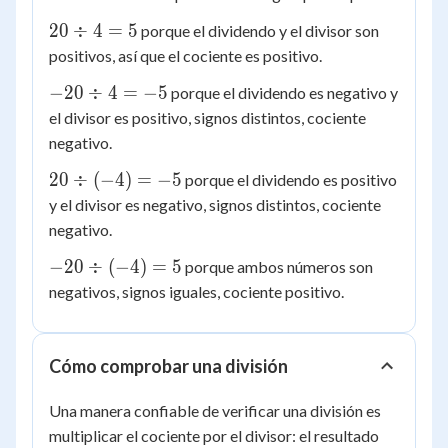
20
20
÷
4
=
5
porque el dividendo y el divisor son
\div
positivos, así que el cociente es positivo.
4 =
-20
−
20
÷
4
=
−
5
porque el dividendo es negativo y
5
\div
el divisor es positivo, signos distintos, cociente
4 =
negativo.
-5
20
20
÷
(
−
4
)
=
−
5
porque el dividendo es positivo
\div
y el divisor es negativo, signos distintos, cociente
(-4)
negativo.
= -5
-20
−
20
÷
(
−
4
)
=
5
porque ambos números son
\div
negativos, signos iguales, cociente positivo.
(-4)
= 5
Cómo comprobar una división
Una manera confiable de verificar una división es
multiplicar el cociente por el divisor: el resultado