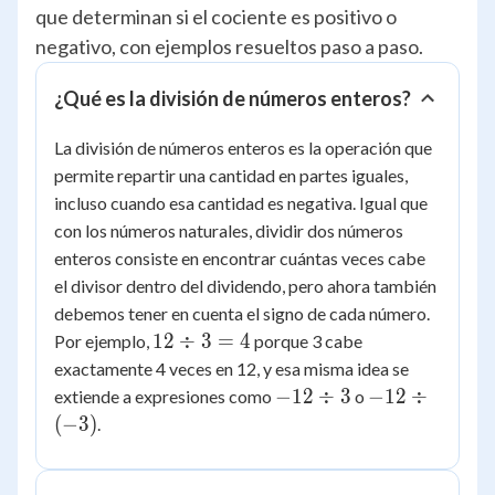
que determinan si el cociente es positivo o
negativo, con ejemplos resueltos paso a paso.
¿Qué es la división de números enteros?
La división de números enteros es la operación que
permite repartir una cantidad en partes iguales,
incluso cuando esa cantidad es negativa. Igual que
con los números naturales, dividir dos números
enteros consiste en encontrar cuántas veces cabe
el divisor dentro del dividendo, pero ahora también
debemos tener en cuenta el signo de cada número.
12
12
÷
3
=
4
Por ejemplo,
porque 3 cabe
\div
exactamente 4 veces en 12, y esa misma idea se
3 =
-12
-12
−
12
÷
3
−
12
÷
extiende a expresiones como
o
4
\div
\div
(
−
3
)
.
3
(-3)