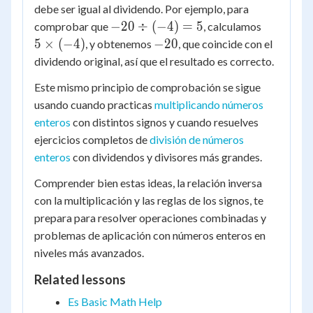
debe ser igual al dividendo. Por ejemplo, para
-20
5
−
20
÷
(
−
4
)
=
5
comprobar que
, calculamos
\div
\times
-20
5
×
(
−
4
)
−
20
, y obtenemos
, que coincide con el
(-4)
(-4)
dividendo original, así que el resultado es correcto.
= 5
Este mismo principio de comprobación se sigue
usando cuando practicas
multiplicando números
enteros
con distintos signos y cuando resuelves
ejercicios completos de
división de números
enteros
con dividendos y divisores más grandes.
Comprender bien estas ideas, la relación inversa
con la multiplicación y las reglas de los signos, te
prepara para resolver operaciones combinadas y
problemas de aplicación con números enteros en
niveles más avanzados.
Related lessons
Es Basic Math Help