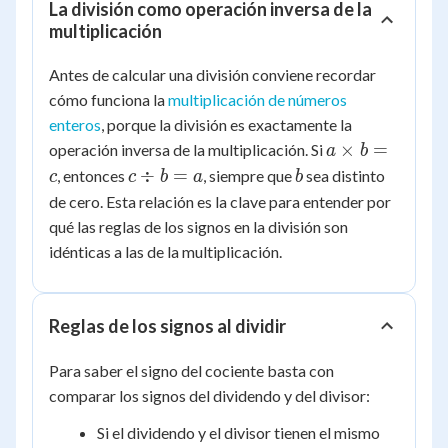
La división como operación inversa de la
multiplicación
Antes de calcular una división conviene recordar
cómo funciona la
multiplicación de números
enteros
, porque la división es exactamente la
a
×
=
operación inversa de la multiplicación. Si
a
b
\times
c
b
÷
=
, entonces
, siempre que
sea distinto
c
c
b
a
b
b = c
\div
de cero. Esta relación es la clave para entender por
b =
qué las reglas de los signos en la división son
a
idénticas a las de la multiplicación.
Reglas de los signos al dividir
Para saber el signo del cociente basta con
comparar los signos del dividendo y del divisor:
Si el dividendo y el divisor tienen el mismo