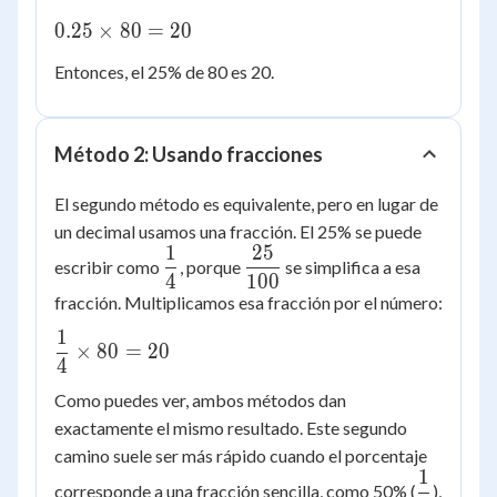
0.25
0.25
×
80
=
20
\times
Entonces, el 25% de 80 es 20.
80 =
20
Método 2: Usando fracciones
El segundo método es equivalente, pero en lugar de
un decimal usamos una fracción. El 25% se puede
1
25
\dfrac{1}
\dfrac{25}
escribir como
, porque
se simplifica a esa
4
100
{4}
{100}
fracción. Multiplicamos esa fracción por el número:
1
\dfrac{1}
×
80
=
20
4
{4}
\times 80
Como puedes ver, ambos métodos dan
= 20
exactamente el mismo resultado. Este segundo
camino suele ser más rápido cuando el porcentaje
1
\dfrac{1
corresponde a una fracción sencilla, como 50% (
),