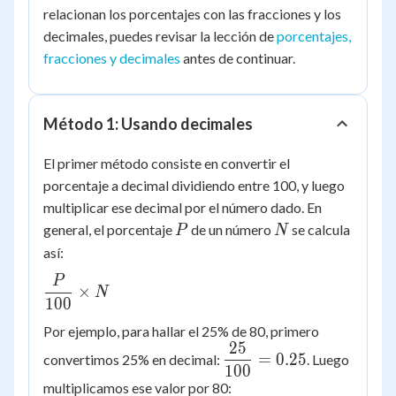
relacionan los porcentajes con las fracciones y los
decimales, puedes revisar la lección de
porcentajes,
fracciones y decimales
antes de continuar.
Método 1: Usando decimales
El primer método consiste en convertir el
porcentaje a decimal dividiendo entre 100, y luego
multiplicar ese decimal por el número dado. En
P
N
general, el porcentaje
de un número
se calcula
P
N
así:
P
\dfrac{P}
×
N
100
{100}
\times N
Por ejemplo, para hallar el 25% de 80, primero
25
\dfrac{25}
=
0.25
convertimos 25% en decimal:
. Luego
100
{100} =
multiplicamos ese valor por 80:
0.25