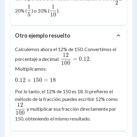
2
{2}
1
1
\dfrac{1}
\dfrac{1}
20% (
) o 10% (
).
5
10
{5}
{10}
Otro ejemplo resuelto
Calculemos ahora el 12% de 150. Convertimos el
12
\dfrac{12}
=
0.12
porcentaje a decimal:
.
100
{100} =
Multiplicamos:
0.12
0.12
0.12
×
150
=
18
\times
Por lo tanto, el 12% de 150 es 18. Si prefieres el
150 =
\dfrac
método de la fracción, puedes escribir 12% como
18
12
{100}
y multiplicar esa fracción directamente por
100
150, obteniendo el mismo resultado.