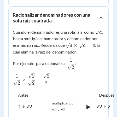
Racionalizar denominadores con una
sola raiz cuadrada
\sqrt{a}
Cuando el denominador es una sola raiz, como
,
a
basta multiplicar numerador y denominador por
\sqrt{a}
×
=
esa misma raiz. Recuerda que
, lo
a
a
a
\times
cual elimina la raiz del denominador.
\sqrt{a}
1
\dfrac{1}
= a
Por ejemplo, para racionalizar
:
{\sqrt{2}}
2
\dfrac{1}
1
2
2
×
=
{\sqrt{2}}
2
2
2
\times
\dfrac{\sqrt{2}}
Antes
Despues
{\sqrt{2}} =
multiplicar por
\dfrac{\sqrt{2}}
1 ÷ √2
√2 ÷ 2
√2 ÷ √2
{2}