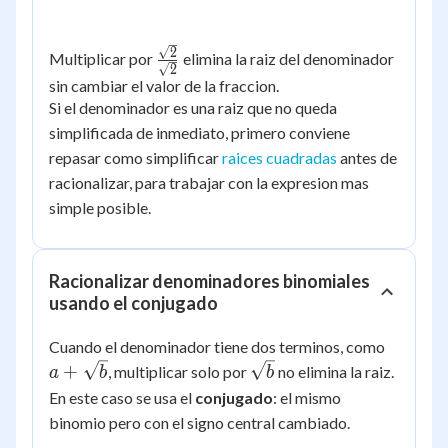
\frac{\sqrt{2}}
2
Multiplicar por
elimina la raiz del denominador
2
{\sqrt{2}}
sin cambiar el valor de la fraccion.
Si el denominador es una raiz que no queda
simplificada de inmediato, primero conviene
repasar como simplificar
raices cuadradas
antes de
racionalizar, para trabajar con la expresion mas
simple posible.
Racionalizar denominadores binomiales
usando el conjugado
a +
Cuando el denominador tiene dos terminos, como
\sqrt{b
\sqrt{b}
+
, multiplicar solo por
no elimina la raiz.
a
b
b
En este caso se usa el
conjugado
: el mismo
binomio pero con el signo central cambiado.