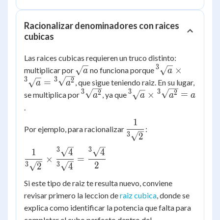
\sqrt{5})}
{4 - 5} =
Racionalizar denominadores con raices
\dfrac{6 -
cubicas
3\sqrt{5}}
{-1} =
Las raices cubicas requieren un truco distinto:
3\sqrt{5}
3
\sqrt{a}
{^3}\sqrt{a}
×
multiplicar por
no funciona porque
a
a
- 6
\times
3
3
2
=
, que sigue teniendo raiz. En su lugar,
a
a
{^3}\sqrt{a} =
3
3
3
{^3}\sqrt{a^2}
{^3}\sqrt{a}
2
2
×
=
se multiplica por
, ya que
a
a
a
a
{^3}\sqrt{a^2}
\times
.
{^3}\sqrt{a^2}
1
\dfrac{1}
= a
Por ejemplo, para racionalizar
:
{{^3}\sqrt{2}}
3
2
3
3
\dfrac{1}
1
4
4
×
=
{{^3}\sqrt{2}}
2
3
3
2
4
\times
Si este tipo de raiz te resulta nuevo, conviene
\dfrac{{^3}\sqrt{4}}
revisar primero la leccion de
raiz cubica
, donde se
{{^3}\sqrt{4}} =
explica como identificar la potencia que falta para
\dfrac{{^3}\sqrt{4}}
{2}
completar el cubo perfecto dentro del