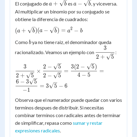
a +
a -
+
−
El conjugado de
es
, y viceversa.
a
b
a
b
\sqrt{b}
\sqrt{b}
Al multiplicar un binomio por su conjugado se
obtiene la diferencia de cuadrados:
2
(a +
(
+
)
(
−
)
=
−
a
b
a
b
a
b
\sqrt{b})
b
Como
ya no tiene raiz, el denominador queda
b
(a -
3
\dfrac{3}
\sqrt{b})
racionalizado. Veamos un ejemplo con
:
{2 +
2
+
5
= a^2 - b
\sqrt{5}}
\dfrac{3}
3
2
−
5
3
(
2
−
5
)
×
=
=
{2 +
4
−
5
2
+
5
2
−
5
\sqrt{5}}
6
−
3
5
=
3
5
−
6
\times
−
1
\dfrac{2 -
Observa que el numerador puede quedar con varios
\sqrt{5}}
terminos despues de distribuir. Si necesitas
{2 -
combinar terminos con radicales antes de terminar
\sqrt{5}}
=
de simplificar, repasa como
sumar y restar
\dfrac{3(2
expresiones radicales
.
-