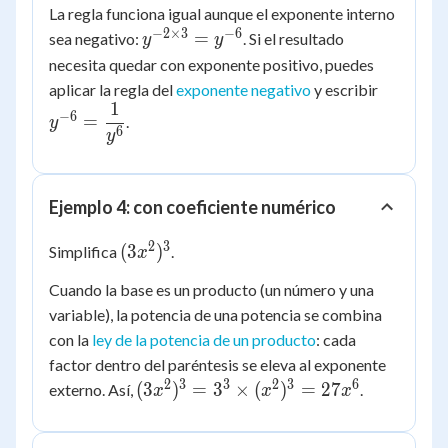
La regla funciona igual aunque el exponente interno
−
2
×
3
−
6
y^{-2
=
sea negativo:
. Si el resultado
y
y
\times
necesita quedar con exponente positivo, puedes
3} =
y^{-6} 
aplicar la regla del
exponente negativo
y escribir
y^{-6}
1
\dfrac{
−
6
=
.
y
{y^6}
6
y
Ejemplo 4: con coeficiente numérico
2
3
(3x^2)^3
(
3
)
Simplifica
.
x
Cuando la base es un producto (un número y una
variable), la potencia de una potencia se combina
con la
ley de la potencia de un producto
: cada
factor dentro del paréntesis se eleva al exponente
2
3
3
2
3
6
(3x^2)^3
(
3
)
=
3
×
(
)
=
27
externo. Así,
.
x
x
x
= 3^3
\times