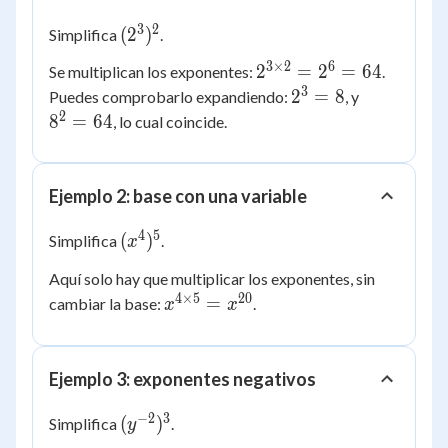
3
2
(2^3)^2
(
2
)
Simplifica
.
3
×
2
6
2^{3
2
=
2
=
64
Se multiplican los exponentes:
.
\times
3
2^3
8^2
2
=
8
Puedes comprobarlo expandiendo:
, y
2} =
= 8
=
2
8
=
64
, lo cual coincide.
2^6 =
64
64
Ejemplo 2: base con una variable
4
5
(x^4)^5
(
)
Simplifica
.
x
Aquí solo hay que multiplicar los exponentes, sin
4
×
5
20
x^{4
=
cambiar la base:
.
x
x
\times
5} =
x^{20}
Ejemplo 3: exponentes negativos
−
2
3
(y^{-2})^3
(
)
Simplifica
.
y