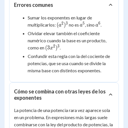
(x^2)^3
Errores comunes
= 27x^6
Sumar los exponentes en lugar de
2
3
5
6
(a^2)^3
a^5
a^6
(
)
multiplicarlos:
no es
, sino
.
a
a
a
Olvidar elevar también el coeficiente
numérico cuando la base es un producto,
2
3
(3x^2)^3
(
3
)
como en
.
x
Confundir esta regla con la del cociente de
potencias, que se usa cuando se divide la
misma base con distintos exponentes.
Cómo se combina con otras leyes de los
exponentes
La potencia de una potencia rara vez aparece sola
en un problema. En expresiones más largas suele
combinarse con la ley del producto de potencias, la