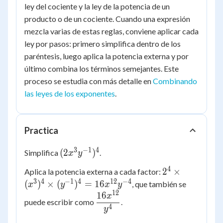
ley del cociente y la ley de la potencia de un
producto o de un cociente. Cuando una expresión
mezcla varias de estas reglas, conviene aplicar cada
ley por pasos: primero simplifica dentro de los
paréntesis, luego aplica la potencia externa y por
último combina los términos semejantes. Este
proceso se estudia con más detalle en
Combinando
las leyes de los exponentes
.
Practica
3
−
1
4
(2x^3y^{-1})^4
(
2
)
Simplifica
.
x
y
4
2^4 \times
2
×
Aplica la potencia externa a cada factor:
(x^3)^4 \times
3
4
−
1
4
12
−
4
(
)
×
(
)
=
16
, que también se
x
y
x
y
(y^{-1})^4 =
12
16
\dfrac{16x^{12}}
x
puede escribir como
.
16x^{12}y^{-
{y^4}
4
y