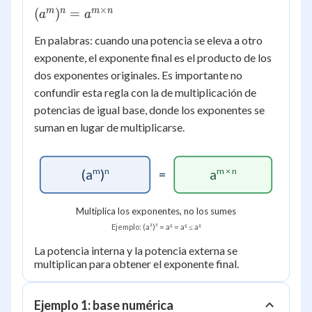
×
(a^m)^n
m
n
m
n
(
)
=
a
a
= a^{m
En palabras: cuando una potencia se eleva a otro
\times
exponente, el exponente final es el producto de los
n}
dos exponentes originales. Es importante no
confundir esta regla con la de multiplicación de
potencias de igual base, donde los exponentes se
suman en lugar de multiplicarse.
m
n
m × n
(a
)
=
a
Multiplica los exponentes, no los sumes
Ejemplo: (a²)³ = a⁶ = a⁶ ≤ a⁶
La potencia interna y la potencia externa se
multiplican para obtener el exponente final.
Ejemplo 1: base numérica