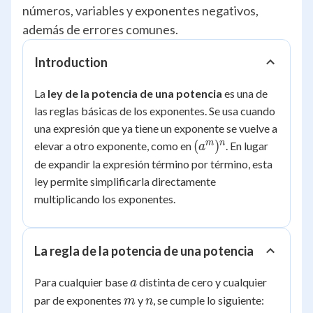
números, variables y exponentes negativos,
además de errores comunes.
Introduction
La
ley de la potencia de una potencia
es una de
las reglas básicas de los exponentes. Se usa cuando
una expresión que ya tiene un exponente se vuelve a
(a^m)^n
m
n
(
)
elevar a otro exponente, como en
. En lugar
a
de expandir la expresión término por término, esta
ley permite simplificarla directamente
multiplicando los exponentes.
La regla de la potencia de una potencia
a
Para cualquier base
distinta de cero y cualquier
a
m
n
par de exponentes
y
, se cumple lo siguiente:
m
n