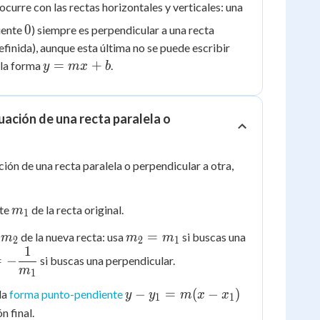
ocurre con las rectas horizontales y verticales: una
{3}
0
0
iente
) siempre es perpendicular a una recta
efinida), aunque esta última no se puede escribir
y
=
+
 la forma
.
y
m
x
b
=
mx
+
uación de una recta paralela o
b
ión de una recta paralela o perpendicular a otra,
m_1
nte
de la recta original.
m
1
m_2
m_2
=
e
de la nueva recta: usa
si buscas una
m
m
m
2
2
1
1
=
= -
=
−
si buscas una perpendicular.
m_1
ac{1}
m
1
1}
y -
−
=
(
−
)
la
forma punto-pendiente
y
y
m
x
x
1
1
y_1
n final.