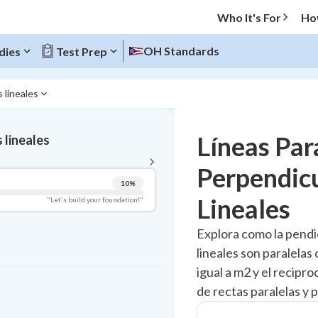
Who It's For
Ho
OH Standards
dies
Test Prep
 lineales
BACK TO MENU
Líneas Par
 lineales
Topic Progress
Perpendicu
10
%
Pug Score
Lineales
"Let's build your foundation!"
Getting Started
Explora como la pendi
Videos Watched
lineales son paralela
Best Practice
igual a m2 y el recipr
Read
de rectas paralelas y
Best Quiz