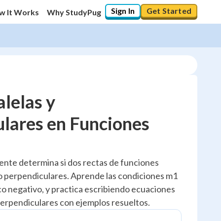
Sign In
Get Started
w It Works
Why StudyPug
alelas y
lares en Funciones
10
%
"Let's build your foundation!"
ente determina si dos rectas de funciones
0/5
s o perpendiculares. Aprende las condiciones m1
No score
oco negativo, y practica escribiendo ecuaciones
Reviewed
 perpendiculares con ejemplos resueltos.
No attempts