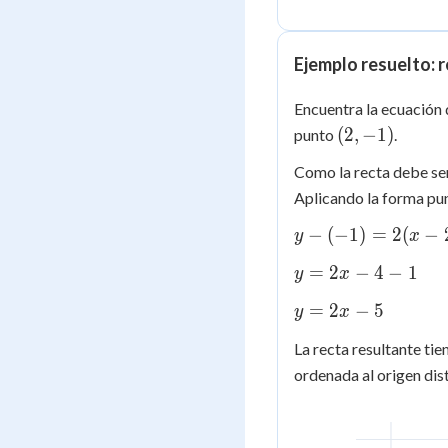
Ejemplo resuelto: r
Encuentra la ecuación d
(2,
(
2
,
−
1
)
punto
.
-1)
Como la recta debe ser
Aplicando la forma pu
y -
−
(
−
1
)
=
2
(
−
y
x
(-1)
y
=
2
−
4
−
1
y
x
=
=
2(x
y
=
2
−
5
y
x
2x
- 2)
=
-
La recta resultante ti
2x
4
ordenada al origen dist
-
-
5
1