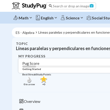
Search or drop an image
Math
English
Science
Social Stu
Líneas paralelas y perpendiculares en funciones
ES - Algebra
TOPIC
Líneas paralelas y perpendiculares en funciones
MY PROGRESS
Pug Score
Getting Started
Best Streak
Study Points
0
in a row
+
0
Overview