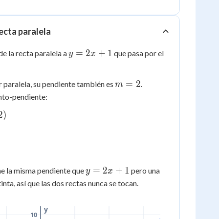
=
m(x
-
ecta paralela
x_1)
y
=
2
+
1
e la recta paralela a
que pasa por el
y
x
=
2x
m
=
2
 paralela, su pendiente también es
.
m
+
=
nto-pendiente:
1
2
2
)
y
=
2
+
1
ene la misma pendiente que
pero una
y
x
=
inta, así que las dos rectas nunca se tocan.
2x
+
y
1
10