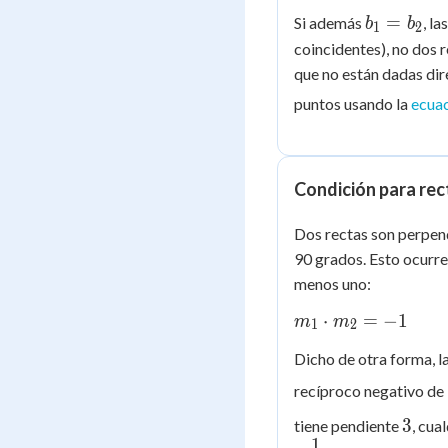
=
\ne
b_1
=
Si además
, l
b
b
m_2
b_2
1
2
=
coincidentes), no dos 
b_2
que no están dadas dir
puntos usando la
ecuac
Condición para rec
Dos rectas son perpen
90 grados. Esto ocurre
menos uno:
m_1
⋅
=
−
1
m
m
1
2
\cdot
Dicho de otra forma, l
m_2
= -1
recíproco negativo de 
3
3
tiene pendiente
, cua
1