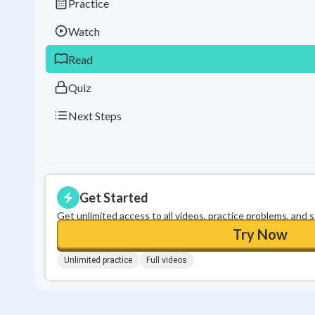
Practice
Watch
Read
Quiz
Next Steps
Get Started
Get unlimited access to all videos, practice problems, and 
Try Now
Unlimited practice
Full videos