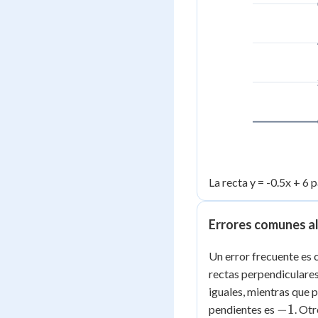
La recta y = -0.5x + 6 p
Errores comunes al
Un error frecuente es c
rectas perpendiculares
iguales, mientras que p
-1
−
1
pendientes es
. Otr