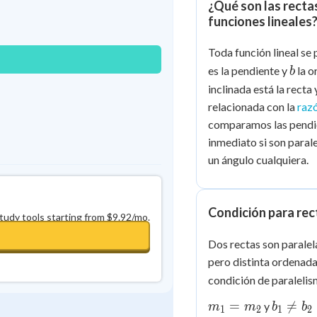
¿Qué son las recta
Best Streak
Study Points
funciones lineales
0
in a row
+
0
Toda función lineal se
b
es la pendiente y
la o
b
inclinada está la recta
relacionada con la
raz
comparamos las pendie
inmediato si son paral
un ángulo cualquiera.
Condición para rec
study tools starting from $9.92/mo.
Dos rectas son parale
pero distinta ordenada 
condición de paralelis
m_1
b_1
=

=
y
m
m
b
b
1
2
1
2