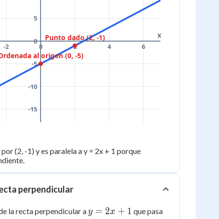
5
x
Punto dado (2, -1)
0
-2
0
2
4
6
Ordenada al origen (0, -5)
-5
-10
-15
 por (2, -1) y es paralela a y = 2x + 1 porque
diente.
recta perpendicular
y
=
2
+
1
de la recta perpendicular a
que pasa
y
x