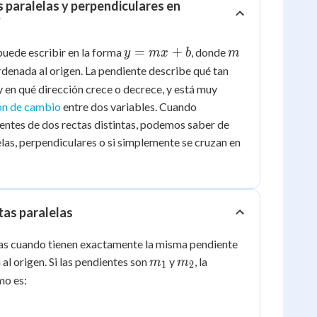
s paralelas y perpendiculares en
?
y
m
=
+
 puede escribir en la forma
, donde
y
m
x
b
m
=
rdenada al origen. La pendiente describe qué tan
mx
 y en qué dirección crece o decrece, y está muy
+
ón de cambio
entre dos variables. Cuando
b
ntes de dos rectas distintas, podemos saber de
elas, perpendiculares o si simplemente se cruzan en
tas paralelas
las cuando tienen exactamente la misma pendiente
m_1
m_2
al origen. Si las pendientes son
y
, la
m
m
1
2
mo es: