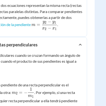
as dos ecuaciones representan la misma recta (rectas
rectas paralelas distintas. Para comparar pendientes
ectamente, puedes obtenerlas a partir de dos
−
y
y
m =
2
1
=
ión de la pendiente
.
m
−
\dfrac{y_2
x
x
2
1
- y_1}{x_2
- x_1}
tas perpendiculares
diculares cuando se cruzan formando un ángulo de
 cuando el producto de sus pendientes es igual a
a pendiente de una recta perpendicular es el
1
m_2 = -
=
−
la otra:
. Por ejemplo, si una recta
m
2
\dfrac{1}
m
1
-
lquier recta perpendicular a ella tendrá pendiente
{m_1}
\dfrac{1}