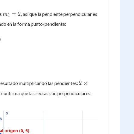
=
2x
m_1
m_2 = -
=
2
es
, así que la pendiente perpendicular es
m
+
1
= 2
\dfrac{1}
1
endo en la forma punto-pendiente:
{2}
)
2 \times
2
×
esultado multiplicando las pendientes:
\left(-
ue confirma que las rectas son perpendiculares.
\dfrac{1}
{2}\right)
= -1
y
8
l origen (0, 6)