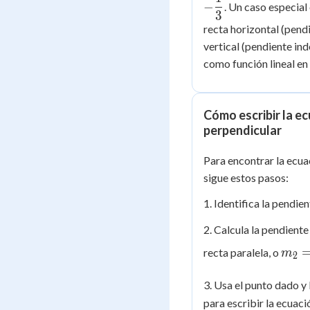
−
. Un caso especial 
3
recta horizontal (pend
vertical (pendiente ind
como función lineal en
Cómo escribir la ec
perpendicular
Para encontrar la ecuac
sigue estos pasos:
1. Identifica la pendie
2. Calcula la pendient
m_2 
recta paralela, o
m
2
\dfr
{m_
3. Usa el punto dado y 
para escribir la ecuació