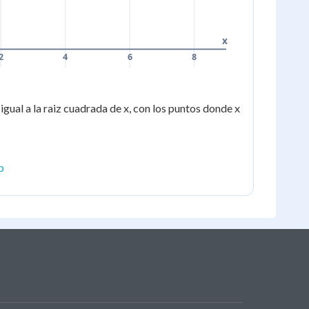
x
2
4
6
8
 igual a la raiz cuadrada de x, con los puntos donde x
p