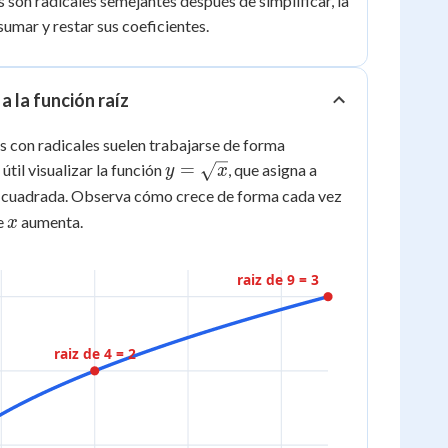
 son radicales semejantes después de simplificar, la
sumar y restar sus coeficientes.
a la función raíz
 con radicales suelen trabajarse de forma
y =
=
útil visualizar la función
, que asigna a
y
x
\sqrt{x}
z cuadrada. Observa cómo crece de forma cada vez
x
e
aumenta.
x
raiz de 9 = 3
raiz de 4 = 2