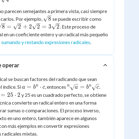
o parecen semejantes a primera vista, casi siempre
\sqrt{8}
2\sqrt{2}
8
icarlos. Por ejemplo,
se puede escribir como
2}
8
=
2
+
2
2
=
3
2
. Este proceso de
 en un coeficiente entero y un radical más pequeño
8}
n
sumando y restando expresiones radicales
.
2}
e operar
{2}
dical se buscan factores del radicando que sean
{2}
a =
{^n}\sqrt{a}
n
n
n
=
⋅
=
 índice. Si
, entonces
.
a
b
c
a
b
c
b^n
=
 =
\sqrt{50}
=
25
⋅
2
y 25 es un cuadrado perfecto, se obtiene
\cdot
b{^n}\sqrt{c}
=
écnica convierte un radical entero en una forma
c
dot
5\sqrt{2}
arar sumas o comparaciones. El proceso inverso,
ixto en uno entero, también aparece en algunos
a con más ejemplos en convertir expresiones
s radicales mixtas.