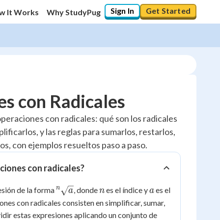
Sign In
Get Started
w It Works
Why StudyPug
s con Radicales
peraciones con radicales: qué son los radicales
ificarlos, y las reglas para sumarlos, restarlos,
10
%
rlos, con ejemplos resueltos paso a paso.
"Let's build your foundation!"
0/6
ciones con radicales?
No score
{^n}\sqrt{a}
n
a
n
esión de la forma
, donde
es el índice y
es el
a
n
a
Reviewed
ones con radicales consisten en simplificar, sumar,
No attempts
ividir estas expresiones aplicando un conjunto de