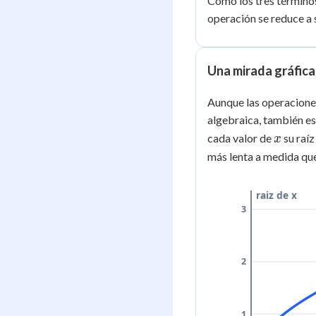
Como los tres términos
- 3\sqrt{2}
operación se reduce a 
= 6\sqrt{2}
+ 5\sqrt{2}
- 3\sqrt{2}
= 8\sqrt{2}
Una mirada gráfica 
Aunque las operaciones
algebraica, también es 
x
cada valor de
su raí
x
más lenta a medida qu
raiz de x
3
2
1