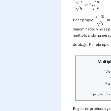
n
\dfrac{{^n}\sqrt
a
a
n
=
{{^n}\sqrt{b}} =
b
n
b
{^n}\sqrt{\dfrac
\dfrac{
20
{b}}
=
Por ejemplo,
{\sqrt{
5
\sqrt{4
denominador y no se pu
multiplicando numerado
de abajo. Por ejemplo,
Multip
n
√a 
n
√(
Ejemplo: √3 ·
Reglas de producto y c