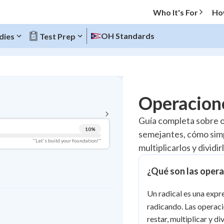
Who It's For
Ho
OH Standards
dies
Test Prep
BACK TO MENU
Operacione
Topic Progress
Guía completa sobre o
10
%
semejantes, cómo simpl
Pug Score
"Let's build your foundation!"
multiplicarlos y dividi
Getting Started
Videos Watched
¿Qué son las opera
Best Practice
Un radical es una expr
Read
radicando. Las operaci
Best Quiz
restar, multiplicar y d