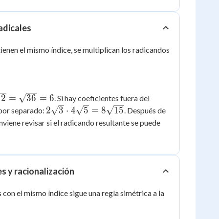
adicales
ienen el mismo índice, se multiplican los radicandos
}
12
=
36
=
6
. Si hay coeficientes fuera del
2\sqrt{3}
2
3
⋅
4
5
=
8
15
n por separado:
. Después de
2}
\cdot
viene revisar si el radicando resultante se puede
4\sqrt{5}
6}
=
8\sqrt{15}
es y racionalización
s con el mismo índice sigue una regla simétrica a la