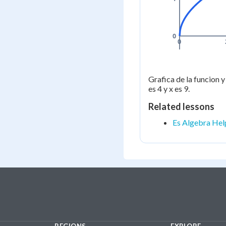
0
0
Grafica de la funcion y
es 4 y x es 9.
Related lessons
Es Algebra Hel
REGIONS
EXPLORE