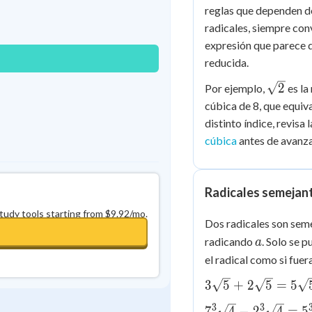
Best Streak
Study Points
reglas que dependen de
radicales, siempre con
0
in a row
+
0
expresión que parece di
reducida.
\sqrt{2
2
Por ejemplo,
es la
cúbica de 8, que equiva
distinto índice, revisa 
cúbica
antes de avanza
Radicales semejant
study tools starting from $9.92/mo.
Dos radicales son sem
a
radicando
. Solo se 
a
el radical como si fue
3\sqrt{5}
3
5
+
2
5
=
5
+
3
3
7{^3}\sqrt{4}
7
4
−
2
4
=
5