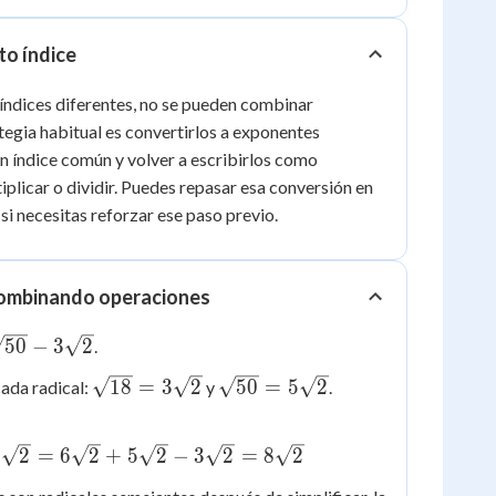
to índice
n índices diferentes, no se pueden combinar
tegia habitual es convertirlos a exponentes
un índice común y volver a escribirlos como
iplicar o dividir. Puedes repasar esa conversión en
si necesitas reforzar ese paso previo.
combinando operaciones
}
50
−
3
2
.
\sqrt{18}
\sqrt{50}
18
=
3
2
50
=
5
2
cada radical:
y
.
=
=
3\sqrt{2}
5\sqrt{2}
3
2
=
6
2
+
5
2
−
3
2
=
8
2