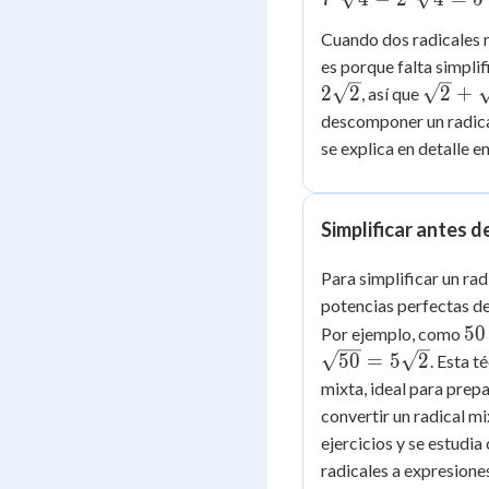
2\sqrt{5}
-
=
Cuando dos radicales n
2{^3}\sqrt{4}
5\sqrt{5}
es porque falta simplif
=
\sqrt{
2
2
2
+
, así que
5{^3}\sqrt{4}
+
descomponer un radical
\sqrt{
se explica en detalle e
=
\sqrt{
+
Simplificar antes d
2\sqrt
=
Para simplificar un ra
3\sqrt
potencias perfectas del
50
50
Por ejemplo, como
25
50
=
5
2
. Esta t
\c
mixta, ideal para prep
2
convertir un radical m
ejercicios y se estudi
radicales a expresione