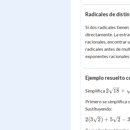
Radicales de distin
Si dos radicales tiene
directamente. La estra
racionales, encontrar 
radicales antes de mult
exponentes racionales 
Ejemplo resuelto 
2\sqrt{18
2
18
+
Simplifica
+
Primero se simplifica 
\sqrt{50}
Sustituyendo:
-
3\sqrt{2}
2(3\sqrt{2})
2
(
3
2
)
+
5
2
−
+ 5\sqrt{2}