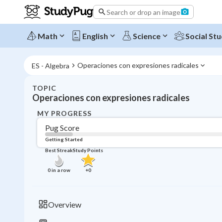
Search or drop an image
Math
English
Science
Social Stu
Operaciones con expresiones radicales
ES - Algebra
TOPIC
Operaciones con expresiones radicales
MY PROGRESS
Pug Score
Getting Started
Best Streak
Study Points
0
in a row
+
0
Overview