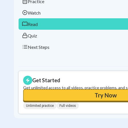
Practice
Watch
Read
Quiz
Next Steps
Get Started
Get unlimited access to all videos, practice problems, and 
Try Now
Unlimited practice
Full videos