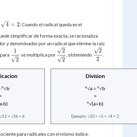
{a}}
{a}
\sqrt{20}}
4
=
2
. Cuando el radical queda en el
5}} =
} = 2
ede simplificar de forma exacta, se racionaliza
r y denominador por un radical que elimine la raíz
\dfrac{1}
\dfrac{\sqrt{2}}
\dfrac{\sqrt{2}}
1
2
2
 para
se multiplica por
, obteniendo
.
{\sqrt{2}}
{\sqrt{2}}
{2}
2
2
2
licacion
Division
n
n
n
·
√b
√a ÷
√b
=
=
n
a·b)
√(a÷b)
 √12 = √36 = 6
Ejemplo: √20 ÷ √5 = √4 = 2
ociente para radicales con el mismo indice.