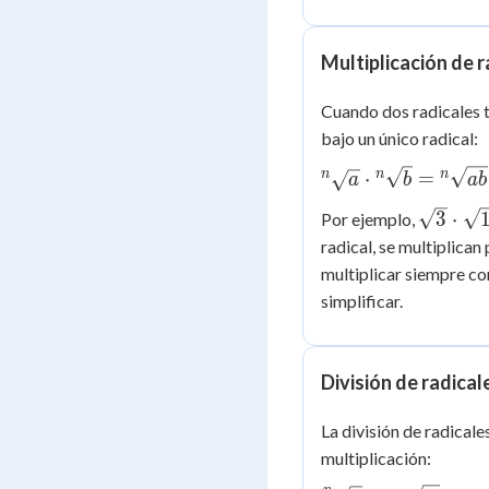
Multiplicación de r
Cuando dos radicales t
bajo un único radical:
{^n}\sqrt{a}
n
n
n
⋅
=
a
b
ab
\cdot
\sqrt{3
3
⋅
Por ejemplo,
{^n}\sqrt{b}
\cdot
radical, se multiplica
=
\sqrt{1
multiplicar siempre con
{^n}\sqrt{ab}
=
simplificar.
\sqrt{3
= 6
División de radical
La división de radicale
multiplicación: