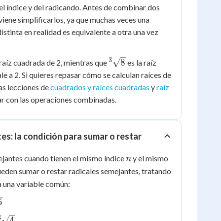
l índice y del radicando. Antes de combinar dos
viene simplificarlos, ya que muchas veces una
stinta en realidad es equivalente a otra una vez
3
}
{^3}\sqrt{8}
8
 raíz cuadrada de 2, mientras que
es la raíz
le a 2. Si quieres repasar cómo se calculan raíces de
las lecciones de
cuadrados y raíces cuadradas
y
raíz
r con las operaciones combinadas.
es: la condición para sumar o restar
n
ejantes cuando tienen el mismo índice
y el mismo
n
pueden sumar o restar radicales semejantes, tratando
ra una variable común:
5
3
4