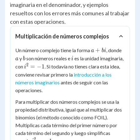
imaginaria en el denominador, y ejemplos
resueltos con los errores más comunes al trabajar
con estas operaciones.
Multiplicación de números complejos
a+bi
a
+
Un número complejo tiene la forma
, donde
a
bi
b
i
y
son números reales e
es la unidad imaginaria,
a
b
i
2
i^2
=
−
1
con
. Si todavía no tienes clara esta idea,
i
=
conviene revisar primero la
introducción a los
-1
números imaginarios
antes de seguir con las
operaciones.
Para multiplicar dos números complejos se usa la
propiedad distributiva, igual que al multiplicar dos
binomios (el método conocido como FOIL).
Multiplicas cada término del primer número por
cada término del segundo y luego simplificas
2