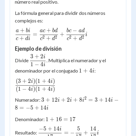
(c-di)
número real positivo.
= c^2
La fórmula general para dividir dos números
+ d^2
complejos es:
+
+
−
a
bi
a
c
b
d
b
c
a
d
\dfrac{a+bi}
=
+
i
2
2
2
2
{c+di} =
+
+
+
c
d
i
c
d
c
d
\dfrac{ac+bd}
Ejemplo de división
{c^2+d^2} +
3
+
2
i
\dfrac{3+2i}
\dfrac{bc-ad}
Divide
. Multiplica el numerador y el
1
−
4
{1-4i}
i
{c^2+d^2}i
1+4i
1
+
4
denominador por el conjugado
:
i
(
3
+
2
)
(
1
+
4
)
\dfrac{(3+2i)
i
i
(1+4i)}{(1-
(
1
−
4
)
(
1
+
4
)
i
i
4i)(1+4i)}
2
3+12i+2i+8i^2
3
+
12
+
2
+
8
=
3
+
14
−
Numerador:
i
i
i
i
= 3+14i-8 =
8
=
−
5
+
14
i
-5+14i
1+16
1
+
16
=
17
Denominador:
= 17
−
5
+
14
5
14
i
\dfrac{-5+14i}
=
−
+
Resultado:
i