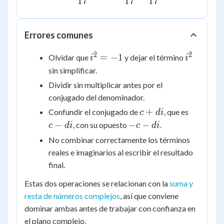
17
17
17
{17} = -
\dfrac{5}{17}
+ \dfrac{14}
Errores comunes
{17}i
2
2
i^2
i^2
=
−
1
Olvidar que
y dejar el término
i
i
=
sin simplificar.
-1
Dividir sin multiplicar antes por el
conjugado del denominador.
c+di
c-
+
Confundir el conjugado de
, que es
c
d
i
di
-
−
−
−
, con su opuesto
.
c
d
i
c
d
i
c-
No combinar correctamente los términos
di
reales e imaginarios al escribir el resultado
final.
Estas dos operaciones se relacionan con la
suma y
resta de números complejos
, así que conviene
dominar ambas antes de trabajar con confianza en
el plano complejo.