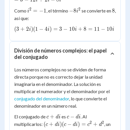
+
i
i
i
-
3(-4i)
2
2
i^2
-8i^2
8
=
−
1
−
8
8
Como
, el término
se convierte en
,
i
i
12i
+
=
así que:
+ 2i
2i(1)
-1
-
+
(3+2i)
(
3
+
2
)
(
1
−
4
)
=
3
−
10
+
8
=
11
−
10
i
i
i
i
8i^2
2i(-4i)
(1-4i)
= 3 -
10i +
División de números complejos: el papel
8 =
del conjugado
11 -
10i
Los números complejos no se dividen de forma
directa porque no es correcto dejar la unidad
imaginaria en el denominador. La solución es
multiplicar el numerador y el denominador por el
conjugado del denominador
, lo que convierte el
denominador en un número real.
c+di
c-
+
−
El conjugado de
es
. Al
c
d
i
c
d
i
di
2
2
(c+di)
(
+
)
(
−
)
=
+
multiplicarlos:
, un
c
d
i
c
d
i
c
d