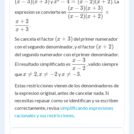
9=(x-
2
x^2-
(
−
3
)
(
+
3
)
−
4
=
(
−
2
)
(
+
2
)
y
. La
x
x
x
x
x
{x+3}
3)
4=(x-
(
−
3
)
(
+
3
)
\dfrac{(x-3)
x
x
×
expresion se convierte en
(x+3)
2)
(x+3)}{(x-
(
−
2
)
(
+
2
)
x
x
+
2
(x+2)
x
2)(x+2)}
.
+
3
\times
x
\dfrac{x+2}
(x+3)
(
+
3
)
Se cancela el factor
del primer numerador
x
{x+3}
(x+2)
(
+
2
)
con el segundo denominador, y el factor
x
del segundo numerador con el primer denominador.
−
3
x
\dfrac{x-
El resultado simplificado es
, valido siempre
−
2
3}{x-2}
x
x
x
x

=
2

=
−
2

=
−
3
que
,
y
.
x
x
x
\ne
\ne
\ne
Estas restricciones vienen de los denominadores de
2
-2
-3
la expresion original, antes de cancelar nada. Si
necesitas repasar como se identifican y se escriben
correctamente, revisa
simplificando expresiones
racionales y sus restricciones
.