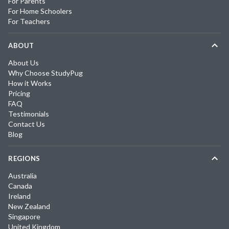
For Parents
For Home Schoolers
For Teachers
ABOUT
About Us
Why Choose StudyPug
How it Works
Pricing
FAQ
Testimonials
Contact Us
Blog
REGIONS
Australia
Canada
Ireland
New Zealand
Singapore
United Kingdom