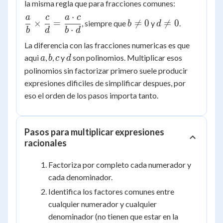
la misma regla que para fracciones comunes:
⋅
a
c
a
c
\dfrac{a}
b
d
×
=

=
0

=
0
, siempre que
y
.
b
d
⋅
b
d
b
d
{b}
\ne
\ne
\times
0
0
La diferencia con las fracciones numericas es que
\dfrac{c}
a
b
c
d
aqui
,
,
y
son polinomios. Multiplicar esos
a
b
c
d
{d} =
polinomios sin factorizar primero suele producir
\dfrac{a
expresiones dificiles de simplificar despues, por
\cdot c}
eso el orden de los pasos importa tanto.
{b \cdot
d}
Pasos para multiplicar expresiones
racionales
Factoriza por completo cada numerador y
cada denominador.
Identifica los factores comunes entre
cualquier numerador y cualquier
denominador (no tienen que estar en la