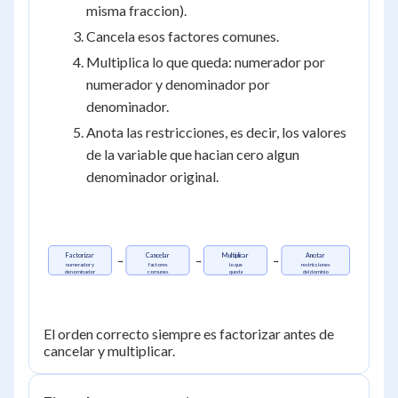
misma fraccion).
Cancela esos factores comunes.
Multiplica lo que queda: numerador por
numerador y denominador por
denominador.
Anota las restricciones, es decir, los valores
de la variable que hacian cero algun
denominador original.
Factorizar
Cancelar
Multiplicar
Anotar
→
→
→
numerador y
factores
lo que
restricciones
denominador
comunes
queda
del dominio
El orden correcto siempre es factorizar antes de
cancelar y multiplicar.