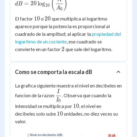
dB =
(
)
=
20
lo
g
d
B
10
20\log_{10}\left(\dfrac{A}
A
0
{A_0}\right)
10
20
10
20
El factor
o
que multiplica al logaritmo
aparece porque la potencia es proporcional al
cuadrado de la amplitud; al aplicar la
propiedad del
logaritmo de un cociente
, ese cuadrado se
2
2
convierte en un factor
que sale del logaritmo.
Como se comporta la escala dB
La grafica siguiente muestra el nivel en decibeles en
I
\dfrac{I}
funcion de la razon
. Observa que cuando la
{I_0}
I
0
10
10
intensidad se multiplica por
, el nivel en
10
10
decibeles solo sube
unidades, no diez veces su
valor.
Nivel en decibeles (dB)
30 dB