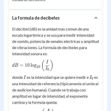
La formula de decibeles
El decibel (dB) es la unidad mas comun de una
escala logaritmica y se usa para medir intensidad
de sonido, potencia de senales electricas y amplitud
de vibraciones. La formula de decibeles para
intensidad sonora es:
dB =
(
)
I
=
10
lo
g
d
B
10
10\log_{10}\left(\dfrac{I}
I
0
{I_0}\right)
I
I_0
donde
es la intensidad que se quiere medir e
es
I
I
0
una intensidad de referencia (tipicamente el umbral
de audicion humana). Cuando se trabaja con
amplitud en lugar de intensidad, el exponente
cambia y la formula queda:
A