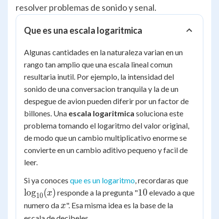
resolver problemas de sonido y senal.
Que es una escala logaritmica
Algunas cantidades en la naturaleza varian en un
rango tan amplio que una escala lineal comun
resultaria inutil. Por ejemplo, la intensidad del
sonido de una conversacion tranquila y la de un
despegue de avion pueden diferir por un factor de
billones. Una
escala logaritmica
soluciona este
problema tomando el logaritmo del valor original,
de modo que un cambio multiplicativo enorme se
convierte en un cambio aditivo pequeno y facil de
leer.
\log_{
Si ya conoces
que es un logaritmo
, recordaras que
(x)
10
lo
g
(
)
10
responde a la pregunta "
elevado a que
x
10
x
numero da
". Esa misma idea es la base de la
x
escala de decibeles.