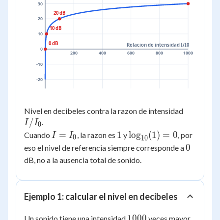
30
20 dB
20
10 dB
10
0 dB
Relacion de intensidad I/I0
0
200
400
600
800
1000
-10
-20
I/I_0
Nivel en decibeles contra la razon de intensidad
/
.
I
I
0
I =
1
\log_{10}
=
1
lo
g
(
1
)
=
0
Cuando
, la razon es
y
, por
I
I
0
10
I_0
(1) = 0
0
0
eso el nivel de referencia siempre corresponde a
dB, no a la ausencia total de sonido.
Ejemplo 1: calcular el nivel en decibeles
1000
1000
Un sonido tiene una intensidad
veces mayor