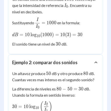
I_0
que la intensidad de referencia
. Encuentra su
I
0
nivel en decibeles.
I
\dfrac{I}
=
1000
Sustituyendo
en la formula:
{I_0} =
I
0
1000
dB =
=
10
lo
g
(
1000
)
=
10
(
3
)
=
30
d
B
10
10\log_{10}
30
30
El sonido tiene un nivel de
dB.
(1000) =
10(3) = 30
Ejemplo 2: comparar dos sonidos
50
80
50
80
Un altavoz produce
dB y otro produce
dB.
Cuantas veces mas intenso es el segundo sonido?
80
80
−
50
=
30
La diferencia de niveles es
dB.
-
Usando la formula en sentido inverso:
50
30 =
(
)
I
2
=
30
=
10
lo
g
10
10\log_{10}\left(\dfrac{I_2}
I
1