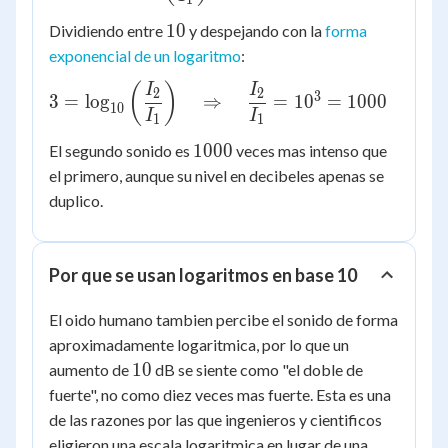
30
{I_1}\right)
10
10
Dividiendo entre
y despejando con la
forma
exponencial de un logaritmo
:
3 =
(
)
I
I
2
2
3
3
=
lo
g
⇒
=
1
0
=
1000
10
\log_{10}\left(\dfrac{I_2}
I
I
1
1
{I_1}\right) \quad
1000
1000
El segundo sonido es
veces mas intenso que
\Rightarrow \quad
el primero, aunque su nivel en decibeles apenas se
\dfrac{I_2}{I_1} = 10^3
duplico.
= 1000
Por que se usan logaritmos en base 10
El oido humano tambien percibe el sonido de forma
aproximadamente logaritmica, por lo que un
10
10
aumento de
dB se siente como "el doble de
fuerte", no como diez veces mas fuerte. Esta es una
de las razones por las que ingenieros y cientificos
eligieron una escala logaritmica en lugar de una