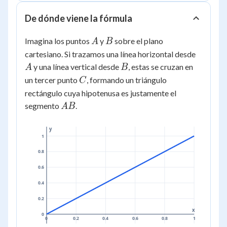
De dónde viene la fórmula
A
B
Imagina los puntos
y
sobre el plano
A
B
A
cartesiano. Si trazamos una línea horizontal desde
B
y una línea vertical desde
, estas se cruzan en
A
B
C
un tercer punto
, formando un triángulo
C
rectángulo cuya hipotenusa es justamente el
AB
segmento
.
A
B
y
1
0.8
0.6
0.4
0.2
x
0
0
0.2
0.4
0.6
0.8
1