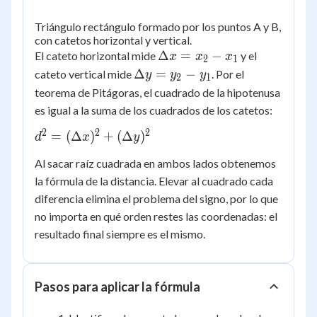
Triángulo rectángulo formado por los puntos A y B,
con catetos horizontal y vertical.
\Delta
Δ
=
−
El cateto horizontal mide
y el
x
x
x
2
1
x =
\Delta
Δ
=
−
cateto vertical mide
. Por el
y
y
y
2
1
x_2 -
y =
teorema de Pitágoras, el cuadrado de la hipotenusa
x_1
y_2 -
es igual a la suma de los cuadrados de los catetos:
y_1
2
2
2
d^2 =
=
(
Δ
)
+
(
Δ
)
d
x
y
(\Delta
Al sacar raíz cuadrada en ambos lados obtenemos
x)^2 +
la fórmula de la distancia. Elevar al cuadrado cada
(\Delta
diferencia elimina el problema del signo, por lo que
y)^2
no importa en qué orden restes las coordenadas: el
resultado final siempre es el mismo.
Pasos para aplicar la fórmula