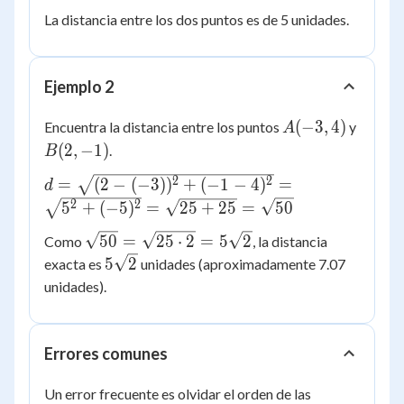
=
La distancia entre los dos puntos es de 5 unidades.
\sqrt{4^2+3^2}
= \sqrt{16+9}
= \sqrt{25} = 5
Ejemplo 2
A(-3,
B(2,
(
−
3
,
4
)
Encuentra la distancia entre los puntos
y
A
4)
-1)
(
2
,
−
1
)
.
B
d = \sqrt{(2-
2
2
=
(
2
−
(
−
3
)
)
+
(
−
1
−
4
)
=
d
(-3))^2+(-1-
2
2
5
+
(
−
5
)
=
25
+
25
=
50
4)^2} =
\sqrt{50}
50
=
25
⋅
2
=
5
2
Como
, la distancia
\sqrt{5^2+
=
5\sqrt{2}
5
2
exacta es
unidades (aproximadamente 7.07
(-5)^2} =
\sqrt{25
\sqrt{25+25}
unidades).
\cdot 2}
= \sqrt{50}
=
5\sqrt{2}
Errores comunes
Un error frecuente es olvidar el orden de las