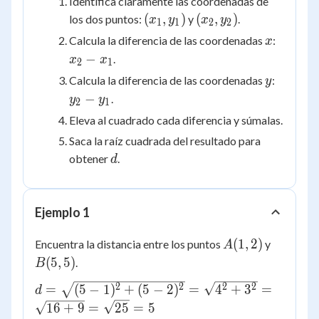
Identifica claramente las coordenadas de
(x_1,
(x_2,
(
,
)
(
,
)
los dos puntos:
y
.
x
y
x
y
1
1
2
2
y_1)
y_2)
x
x_2
Calcula la diferencia de las coordenadas
:
x
-
−
.
x
x
2
1
x_1
y
y_2
Calcula la diferencia de las coordenadas
:
y
-
−
.
y
y
2
1
y_1
Eleva al cuadrado cada diferencia y súmalas.
Saca la raíz cuadrada del resultado para
d
obtener
.
d
Ejemplo 1
A(1,
B(5,
(
1
,
2
)
Encuentra la distancia entre los puntos
y
A
2)
5)
(
5
,
5
)
.
B
d = \sqrt{(5-
2
2
2
2
=
(
5
−
1
)
+
(
5
−
2
)
=
4
+
3
=
d
1)^2+(5-2)^2}
16
+
9
=
25
=
5