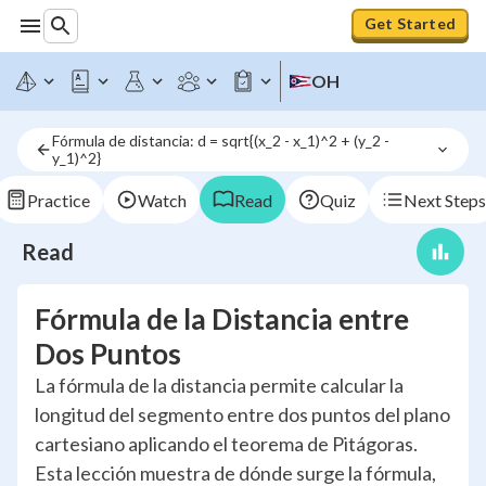
Get Started
OH
Fórmula de distancia: d = sqrt{(x_2 - x_1)^2 + (y_2 - 
y_1)^2}
Practice
Watch
Read
Quiz
Next Steps
Read
Fórmula de la Distancia entre
Dos Puntos
La fórmula de la distancia permite calcular la
longitud del segmento entre dos puntos del plano
cartesiano aplicando el teorema de Pitágoras.
Esta lección muestra de dónde surge la fórmula,