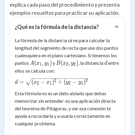
explica cada paso del procedimiento y presenta
ejemplos resueltos para practicar su aplicación.
¿Qué es la fórmula de la distancia?
La fórmula de la distancia sirve para calcular la
longitud del segmento de recta que une dos puntos
cualesquiera en el plano cartesiano. Si tenemos los
A(x_1,
B(x_2,
d
(
,
)
(
,
)
puntos
y
, la distancia
entre
A
x
y
B
x
y
d
1
1
2
2
y_1)
y_2)
ellos se calcula con:
d =
2
2
=
(
−
)
+
(
−
)
d
x
x
y
y
2
1
2
1
\sqrt{(x_2-
Esta fórmula no es un dato aislado que debas
x_1)^2+
memorizar sin entender: es una aplicación directa
(y_2-
del teorema de Pitágoras, y ver esa conexión te
y_1)^2}
ayuda a recordarla y a usarla correctamente en
cualquier problema.