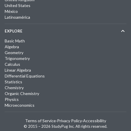
United States
México
Latinoamérica
EXPLORE
Basic Math
Algebra
Geometry
Trigonometry
Calculus
Linear Algebra
Differential Equations
Statistics
Chemistry
Organic Chemistry
Physics
Microeconomics
Terms of Service
·
Privacy Policy
·
Accessibility
© 2015 –
2026
StudyPug Inc.
All rights reserved.