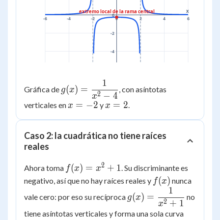
x
extremo local de la rama central
0
-6
-4
-2
0
2
4
6
-2
-4
1
g(x) =
(
)
=
Gráfica de
, con asíntotas
g
x
2
−
4
\dfrac{1}
x
x
=
−
2
x
=
2
verticales en
y
.
x
x
{x^2 - 4}
=
=
-2
2
Caso 2: la cuadrática no tiene raíces
reales
2
f(x)
(
)
=
+
1
Ahora toma
. Su discriminante es
f
x
x
=
f(x)
(
)
negativo, así que no hay raíces reales y
nunca
f
x
x^2
1
g(x) =
(
)
=
vale cero: por eso su recíproca
no
g
x
+ 1
2
+
1
\dfrac{1}
x
tiene asíntotas verticales y forma una sola curva
{x^2 +