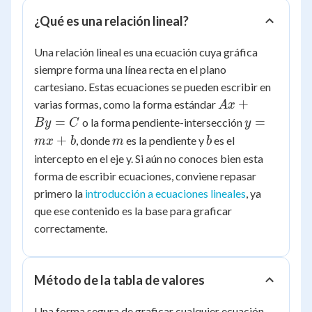
¿Qué es una relación lineal?
Una relación lineal es una ecuación cuya gráfica
siempre forma una línea recta en el plano
cartesiano. Estas ecuaciones se pueden escribir en
Ax
+
varias formas, como la forma estándar
A
x
+
y
=
=
o la forma pendiente-intersección
B
y
C
y
By
=
m
b
+
, donde
es la pendiente y
es el
m
x
b
m
b
=
mx
intercepto en el eje y. Si aún no conoces bien esta
C
+
forma de escribir ecuaciones, conviene repasar
b
primero la
introducción a ecuaciones lineales
, ya
que ese contenido es la base para graficar
correctamente.
Método de la tabla de valores
Una forma segura de graficar cualquier ecuación