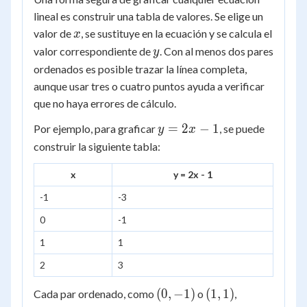
lineal es construir una tabla de valores. Se elige un
x
valor de
, se sustituye en la ecuación y se calcula el
x
y
valor correspondiente de
. Con al menos dos pares
y
ordenados es posible trazar la línea completa,
aunque usar tres o cuatro puntos ayuda a verificar
que no haya errores de cálculo.
y
=
2
−
1
Por ejemplo, para graficar
, se puede
y
x
=
construir la siguiente tabla:
2x
-
x
y = 2x - 1
1
-1
-3
0
-1
1
1
2
3
(0,
(1,
(
0
,
−
1
)
(
1
,
1
)
Cada par ordenado, como
o
,