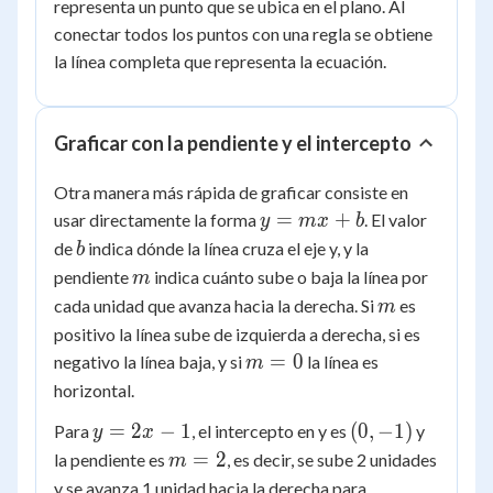
-1)
1)
representa un punto que se ubica en el plano. Al
conectar todos los puntos con una regla se obtiene
la línea completa que representa la ecuación.
Graficar con la pendiente y el intercepto
Otra manera más rápida de graficar consiste en
y
=
+
usar directamente la forma
. El valor
y
m
x
b
=
b
de
indica dónde la línea cruza el eje y, y la
b
mx
m
pendiente
indica cuánto sube o baja la línea por
m
+
m
cada unidad que avanza hacia la derecha. Si
es
m
b
positivo la línea sube de izquierda a derecha, si es
m
=
0
negativo la línea baja, y si
la línea es
m
=
horizontal.
0
y
(0,
=
2
−
1
(
0
,
−
1
)
Para
, el intercepto en y es
y
y
x
=
-1)
m
=
2
la pendiente es
, es decir, se sube 2 unidades
m
2x
=
y se avanza 1 unidad hacia la derecha para