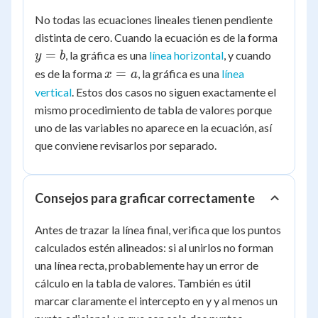
No todas las ecuaciones lineales tienen pendiente
y
distinta de cero. Cuando la ecuación es de la forma
=
=
, la gráfica es una
línea horizontal
, y cuando
y
b
b
x
=
es de la forma
, la gráfica es una
línea
x
a
=
vertical
. Estos dos casos no siguen exactamente el
a
mismo procedimiento de tabla de valores porque
uno de las variables no aparece en la ecuación, así
que conviene revisarlos por separado.
Consejos para graficar correctamente
Antes de trazar la línea final, verifica que los puntos
calculados estén alineados: si al unirlos no forman
una línea recta, probablemente hay un error de
cálculo en la tabla de valores. También es útil
marcar claramente el intercepto en y y al menos un