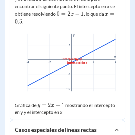
-
2
encontrar el siguiente punto. El intercepto en x se
1
0
x
0
=
2
−
1
=
obtiene resolviendo
, lo que da
x
x
=
=
0.5
.
2x
0.5
-
y
1
5
x
Intersección y
0
-4
-2
0
2
4
Intersección x
-5
-10
y
=
2
−
1
Gráfica de
mostrando el intercepto
y
x
=
en y y el intercepto en x
2x
-
Casos especiales de líneas rectas
1