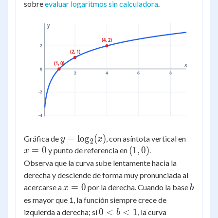
sobre
evaluar logaritmos sin calculadora
.
y
(4, 2)
2
(2, 1)
(1, 0)
x
0
2
4
6
8
-2
-4
y =
=
lo
g
(
)
x
Gráfica de
, con asíntota vertical en
y
x
2
\log_2(x)
=
=
0
(1,
(
1
,
0
)
y punto de referencia en
.
x
0
0)
Observa que la curva sube lentamente hacia la
derecha y desciende de forma muy pronunciada al
x
b
=
0
acercarse a
por la derecha. Cuando la base
x
b
=
es mayor que 1, la función siempre crece de
0
0
0
<
<
1
izquierda a derecha; si
, la curva
b