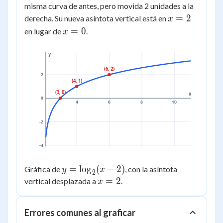
\log_2(x
misma curva de antes, pero movida 2 unidades a la
- 2)
x
=
2
derecha. Su nueva asíntota vertical está en
x
=
x
=
0
en lugar de
.
x
2
=
0
y
(6, 2)
2
(4, 1)
(3, 0)
x
0
4
6
8
10
-2
-4
y =
=
lo
g
(
−
2
)
Gráfica de
, con la asíntota
y
x
2
\log_2(x
x
=
2
vertical desplazada a
.
x
- 2)
=
2
Errores comunes al graficar