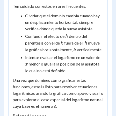
Ten cuidado con estos errores frecuentes:
Olvidar que el dominio cambia cuando hay
un desplazamiento horizontal; siempre
verifica dónde queda la nueva asíntota.
h
Confundir el efecto de
dentro del
h
k
h
paréntesis con el de
fuera de él:
mueve
k
h
k
la gráfica horizontalmente,
verticalmente.
k
x
Intentar evaluar el logaritmo en un valor de
menor o igual a la posición de la asíntota,
x
lo cual no está definido.
Una vez que domines cómo graficar estas
funciones, estarás listo para resolver ecuaciones
logarítmicas usando la gráfica como apoyo visual, o
para explorar el caso especial del logaritmo natural,
e
cuya base es el número
.
e