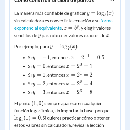
Cómo construir la tabla de puntos
y =
=
lo
g
(
)
La manera más confiable de graficar
y
x
b
\log_b(x)
sin calculadora es convertir la ecuación a su
forma
x =
y
=
exponencial equivalente
,
, y elegir valores
x
b
b^y
y
x
sencillos de
para obtener valores exactos de
.
y
x
y =
=
lo
g
(
)
Por ejemplo, para
:
y
x
2
\log_2(x)
−
1
y
x =
=
−
1
=
2
=
0.5
Si
, entonces
y
x
=
2^{-1}
0
y
x =
=
0
=
2
=
1
Si
, entonces
y
x
-1
= 0.5
=
2^0
1
y
x =
=
1
=
2
=
2
Si
, entonces
y
x
0
= 1
=
2^1
2
y
x =
=
2
=
2
=
4
Si
, entonces
y
x
1
= 2
=
2^2
3
y
x =
=
3
=
2
=
8
Si
, entonces
y
x
2
= 4
=
2^3
(1,
(
1
,
0
)
El punto
siempre aparece en cualquier
3
= 8
0)
\log_b(
función logarítmica, sin importar la base, porque
= 0
lo
g
(
1
)
=
0
. Si quieres practicar cómo obtener
b
estos valores sin calculadora, revisa la lección