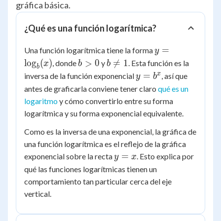
gráfica básica.
¿Qué es una función logarítmica?
y =
=
Una función logarítmica tiene la forma
y
\log_b(x)
b
b
lo
g
(
)
>
0

=
1
, donde
y
. Esta función es la
x
b
b
b
>
\ne
y =
x
=
inversa de la función exponencial
, así que
y
b
0
1
b^x
antes de graficarla conviene tener claro
qué es un
logaritmo
y cómo convertirlo entre su forma
logarítmica y su forma exponencial equivalente.
Como es la inversa de una exponencial, la gráfica de
una función logarítmica es el reflejo de la gráfica
y
=
exponencial sobre la recta
. Esto explica por
y
x
=
qué las funciones logarítmicas tienen un
x
comportamiento tan particular cerca del eje
vertical.