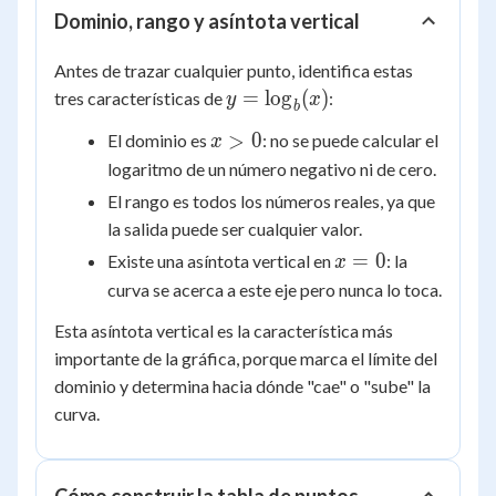
Dominio, rango y asíntota vertical
Antes de trazar cualquier punto, identifica estas
y =
=
lo
g
(
)
tres características de
:
y
x
b
\log_b(x)
x
>
0
El dominio es
: no se puede calcular el
x
>
logaritmo de un número negativo ni de cero.
0
El rango es todos los números reales, ya que
la salida puede ser cualquier valor.
x
=
0
Existe una asíntota vertical en
: la
x
=
curva se acerca a este eje pero nunca lo toca.
0
Esta asíntota vertical es la característica más
importante de la gráfica, porque marca el límite del
dominio y determina hacia dónde "cae" o "sube" la
curva.