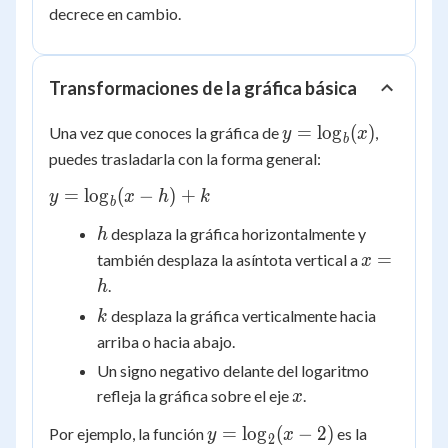
<
decrece en cambio.
b
<
1
Transformaciones de la gráfica básica
y =
=
lo
g
(
)
Una vez que conoces la gráfica de
,
y
x
b
\log_b(x)
puedes trasladarla con la forma general:
y =
=
lo
g
(
−
)
+
y
x
h
k
b
\log_b(x
h
desplaza la gráfica horizontalmente y
h
- h) + k
x
=
también desplaza la asíntota vertical a
x
=
.
h
h
k
desplaza la gráfica verticalmente hacia
k
arriba o hacia abajo.
Un signo negativo delante del logaritmo
x
refleja la gráfica sobre el eje
.
x
y =
=
lo
g
(
−
2
)
Por ejemplo, la función
es la
y
x
2