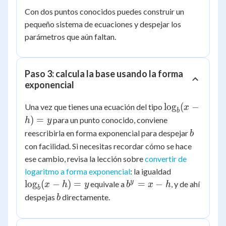
0
Con dos puntos conocidos puedes construir un
pequeño sistema de ecuaciones y despejar los
parámetros que aún faltan.
Paso 3: calcula la base usando la forma
exponencial
\log_b(x
lo
g
(
−
Una vez que tienes una ecuación del tipo
x
b
- h) = y
)
=
para un punto conocido, conviene
h
y
b
reescribirla en forma exponencial para despejar
b
con facilidad. Si necesitas recordar cómo se hace
ese cambio, revisa la lección sobre
convertir de
\log_b(x-
logaritmo a forma exponencial
: la igualdad
h) = y
b^y
y
lo
g
(
−
)
=
=
−
equivale a
, y de ahí
x
h
y
b
x
h
b
= x
b
despejas
directamente.
b
- h