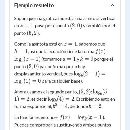
Ejemplo resuelto
Supón que una gráfica muestra una asíntota vertical
x
(2,
=
1
(
2
,
0
)
en
, pasa por el punto
y también por el
x
=
0)
(5,
(
5
,
2
)
punto
.
1
2)
x
h
=
1
Como la asíntota está en
, sabemos que
x
=
=
f(x) =
=
1
(
)
=
, así que la ecuación tiene la forma
h
f
x
1
1
\log_b(x
a
k
lo
g
(
−
1
)
=
1
=
0
(tomamos
y
porque el
x
a
k
b
- 1)
=
=
(2,0)
(
2
,
0
)
punto
ya confirma que no hay
1
0
\log_b(2-
lo
g
(
2
−
1
)
=
desplazamiento vertical, pues
b
1) =
lo
g
(
1
)
=
0
para cualquier base).
b
\log_b(1)
(5,
\log_b(5
(
5
,
2
)
lo
g
(
5
−
Ahora usamos el segundo punto,
:
= 0
b
2)
- 1) = 2
\log_b(4)
1
)
=
2
lo
g
(
4
)
=
2
, es decir
. Escribiendo esto en
b
= 2
2
b^2
b
=
4
=
2
forma exponencial,
, de donde
.
b
b
= 4
=
f(x) =
(
)
=
lo
g
(
−
1
)
La función es entonces
.
f
x
x
2
2
\log_2(x
Puedes comprobarla sustituyendo ambos puntos