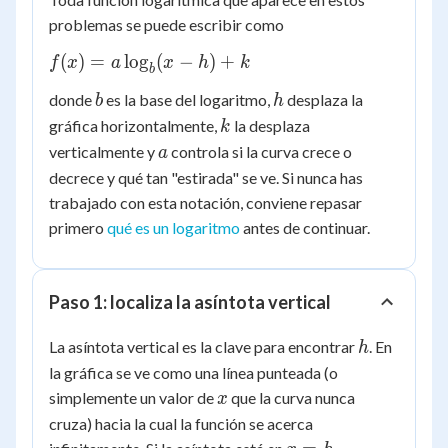
problemas se puede escribir como
f(x) =
(
)
=
lo
g
(
−
)
+
f
x
a
x
h
k
b
a\log_b(x
b
h
donde
es la base del logaritmo,
desplaza la
b
h
- h) + k
k
gráfica horizontalmente,
la desplaza
k
a
verticalmente y
controla si la curva crece o
a
decrece y qué tan "estirada" se ve. Si nunca has
trabajado con esta notación, conviene repasar
primero
qué es un logaritmo
antes de continuar.
Paso 1: localiza la asíntota vertical
h
La asíntota vertical es la clave para encontrar
. En
h
la gráfica se ve como una línea punteada (o
x
simplemente un valor de
que la curva nunca
x
cruza) hacia la cual la función se acerca
x