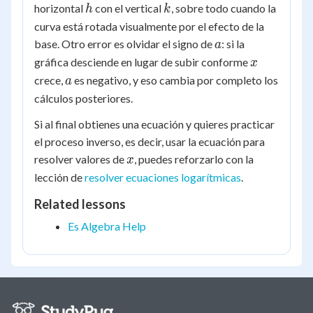
h
k
horizontal
con el vertical
, sobre todo cuando la
h
k
curva está rotada visualmente por el efecto de la
a
base. Otro error es olvidar el signo de
: si la
a
x
gráfica desciende en lugar de subir conforme
x
a
crece,
es negativo, y eso cambia por completo los
a
cálculos posteriores.
Si al final obtienes una ecuación y quieres practicar
el proceso inverso, es decir, usar la ecuación para
x
resolver valores de
, puedes reforzarlo con la
x
lección de
resolver ecuaciones logarítmicas
.
Related lessons
Es Algebra Help