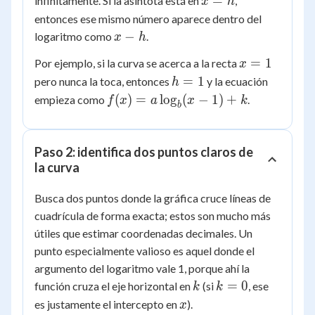
=
infinitamente. Si la asíntota está en
,
x
h
=
entonces ese mismo número aparece dentro del
h
x
−
logaritmo como
.
x
h
-
x
=
1
Por ejemplo, si la curva se acerca a la recta
x
h
=
h
=
1
pero nunca la toca, entonces
y la ecuación
h
1
=
f(x) =
(
)
=
lo
g
(
−
1
)
+
empieza como
.
f
x
a
x
k
b
1
a\log_b(x
- 1) + k
Paso 2: identifica dos puntos claros de
la curva
Busca dos puntos donde la gráfica cruce líneas de
cuadrícula de forma exacta; estos son mucho más
útiles que estimar coordenadas decimales. Un
punto especialmente valioso es aquel donde el
argumento del logaritmo vale 1, porque ahí la
k
k
=
0
función cruza el eje horizontal en
(si
, ese
k
k
=
x
es justamente el intercepto en
).
x