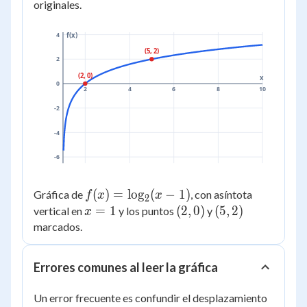
- 1)
originales.
4
f(x)
(5, 2)
2
(2, 0)
x
0
2
4
6
8
10
-2
-4
-6
f(x) =
(
)
=
lo
g
(
−
1
)
Gráfica de
, con asíntota
f
x
x
2
\log_2(x
x
=
1
(2,
(
2
,
0
)
(5,
(
5
,
2
)
vertical en
y los puntos
y
x
- 1)
=
0)
2)
marcados.
1
Errores comunes al leer la gráfica
Un error frecuente es confundir el desplazamiento