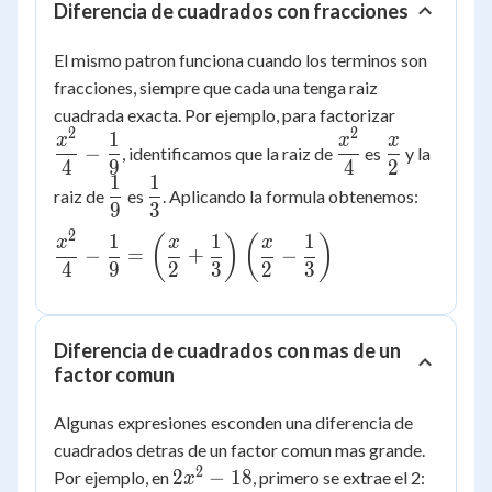
Diferencia de cuadrados con fracciones
El mismo patron funciona cuando los terminos son
fracciones, siempre que cada una tenga raiz
\dfrac{x^
cuadrada exacta. Por ejemplo, para factorizar
2
2
{4} -
1
\dfrac{x^2}
\dfrac{x}
x
x
x
−
, identificamos que la raiz de
es
y la
\dfrac{1}
{4}
{2}
4
9
4
2
1
1
\dfrac{1}
\dfrac{1}
{9}
raiz de
es
. Aplicando la formula obtenemos:
9
3
{9}
{3}
2
1
1
1
\dfrac{x^2}{4} -
(
)
(
)
x
x
x
−
=
+
−
\dfrac{1}{9} =
4
9
2
3
2
3
\left(\dfrac{x}
{2}+\dfrac{1}
{3}\right)\left(\dfrac{x}
Diferencia de cuadrados con mas de un
{2}-\dfrac{1}{3}\right)
factor comun
Algunas expresiones esconden una diferencia de
cuadrados detras de un factor comun mas grande.
2
2x^2
2(x^2-
2
−
18
Por ejemplo, en
, primero se extrae el 2:
x