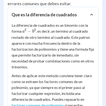
errores comunes que debes evitar.
Que es la diferencia de cuadrados
La diferencia de cuadrados es un binomio con la
2
2
a^2
−
forma
, es decir, un termino al cuadrado
a
b
-
restado de otro termino al cuadrado. Este patron
b^2
aparece con mucha frecuencia dentro de la
factorizacion de polinomios y tiene una formula fija
que permite factorizarlo de inmediato, sin
necesidad de probar combinaciones como en otros
trinomios.
Antes de aplicar este metodo conviene tener claro
como se extraen los factores comunes de un
polinomio, ya que siempre es el primer paso al
factorizar cualquier expresion, incluida una
diferencia de cuadrados. Puedes repasarlo en
factores comunes de polinomios
si necesitas