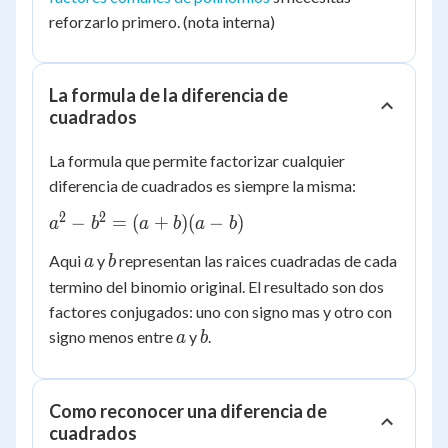
reforzarlo primero. (nota interna)
La formula de la diferencia de
cuadrados
La formula que permite factorizar cualquier
diferencia de cuadrados es siempre la misma:
2
2
a^2 -
−
=
(
+
)
(
−
)
a
b
a
b
a
b
b^2
a
b
Aqui
y
representan las raices cuadradas de cada
a
b
=
termino del binomio original. El resultado son dos
(a+b)
(a-b)
factores conjugados: uno con signo mas y otro con
a
b
signo menos entre
y
.
a
b
Como reconocer una diferencia de
cuadrados