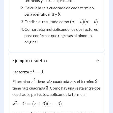
terminos y extraelo primero.
Calcula la raiz cuadrada de cada termino
a
b
para identificar
y
.
a
b
(a+b)
(
+
)
(
−
)
Escribe el resultado como
.
a
b
a
b
(a-b)
Comprueba multiplicando los dos factores
para confirmar que regresas al binomio
original.
Ejemplo resuelto
2
x^2
−
9
Factoriza
.
x
- 9
2
x^2
x
9
9
El termino
tiene raiz cuadrada
, y el termino
x
x
3
3
tiene raiz cuadrada
. Como hay una resta entre dos
cuadrados perfectos, aplicamos la formula:
2
x^2 -
−
9
=
(
+
3
)
(
−
3
)
x
x
x
9 =