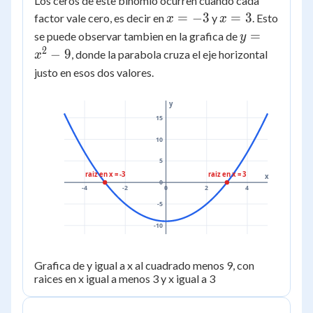
Los ceros de este binomio ocurren cuando cada
(x+3)
x
x
=
−
3
=
3
factor vale cero, es decir en
y
. Esto
x
x
(x-3)
=
=
y =
=
se puede observar tambien en la grafica de
y
-3
3
x^2
2
−
9
, donde la parabola cruza el eje horizontal
x
- 9
justo en esos dos valores.
y
15
10
5
raiz en x = -3
raiz en x = 3
x
0
-4
-2
0
2
4
-5
-10
Grafica de y igual a x al cuadrado menos 9, con
raices en x igual a menos 3 y x igual a 3