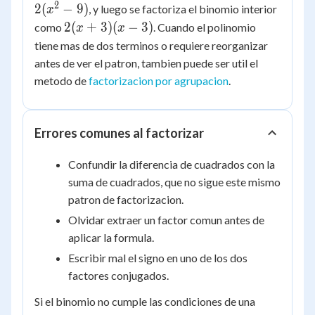
- 18
9)
2
2
(
−
9
)
, y luego se factoriza el binomio interior
x
2(x+3)
2
(
+
3
)
(
−
3
)
como
. Cuando el polinomio
x
x
(x-3)
tiene mas de dos terminos o requiere reorganizar
antes de ver el patron, tambien puede ser util el
metodo de
factorizacion por agrupacion
.
Errores comunes al factorizar
Confundir la diferencia de cuadrados con la
suma de cuadrados, que no sigue este mismo
patron de factorizacion.
Olvidar extraer un factor comun antes de
aplicar la formula.
Escribir mal el signo en uno de los dos
factores conjugados.
Si el binomio no cumple las condiciones de una