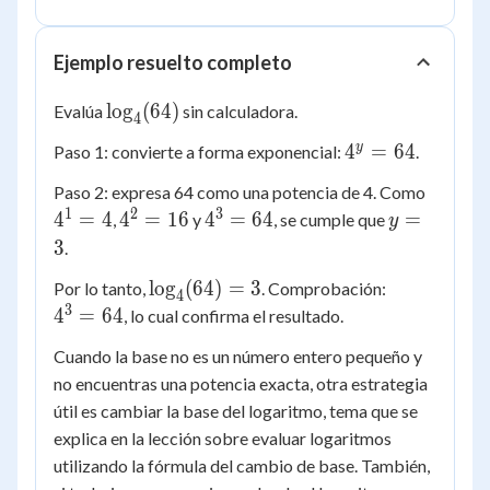
Ejemplo resuelto completo
\log_4(64)
lo
g
(
64
)
Evalúa
sin calculadora.
4
4^y
y
4
=
64
Paso 1: convierte a forma exponencial:
.
=
4^1
Paso 2: expresa 64 como una potencia de 4. Como
64
= 4
1
2
3
4^2
4^3
y
4
=
4
4
=
16
4
=
64
=
,
y
, se cumple que
y
=
=
=
3
.
16
64
3
\log_4(64)
4^3
lo
g
(
64
)
=
3
Por lo tanto,
. Comprobación:
4
= 3
=
3
4
=
64
, lo cual confirma el resultado.
64
Cuando la base no es un número entero pequeño y
no encuentras una potencia exacta, otra estrategia
útil es cambiar la base del logaritmo, tema que se
explica en la lección sobre evaluar logaritmos
utilizando la fórmula del cambio de base. También,