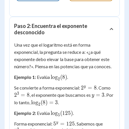
Paso 2: Encuentra el exponente
desconocido
Una vez que el logaritmo está en forma
exponencial, la pregunta se reduce a: «¿a qué
exponente debo elevar la base para obtener este
número?». Piensa en las potencias que ya conoces.
\log_2(8)
lo
g
(
8
)
Ejemplo 1:
Evalúa
.
2
2^y
2^3
y
2
=
8
Se convierte a forma exponencial:
. Como
= 8
= 8
3
y
2
=
8
=
3
, el exponente que buscamos es
. Por
y
=
\log_2(8)
lo
g
(
8
)
=
3
lo tanto,
.
2
3
= 3
\log_5(125)
lo
g
(
125
)
Ejemplo 2:
Evalúa
.
5
5^y
5^3
y
5
=
125
Forma exponencial:
. Sabemos que