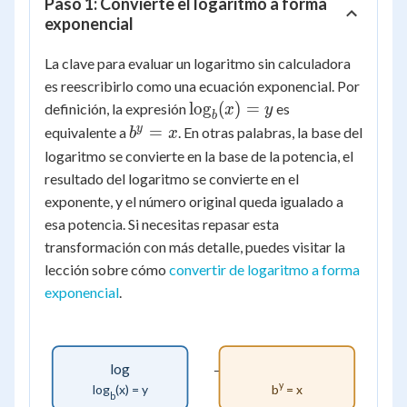
Paso 1: Convierte el logaritmo a forma
exponencial
La clave para evaluar un logaritmo sin calculadora
es reescribirlo como una ecuación exponencial. Por
\log_b(x)
lo
g
(
)
=
definición, la expresión
es
x
y
b
= y
b^y
y
=
equivalente a
. En otras palabras, la base del
b
x
= x
logaritmo se convierte en la base de la potencia, el
resultado del logaritmo se convierte en el
exponente, y el número original queda igualado a
esa potencia. Si necesitas repasar esta
transformación con más detalle, puedes visitar la
lección sobre cómo
convertir de logaritmo a forma
exponencial
.
→
log
y
log
(x) = y
b
= x
b