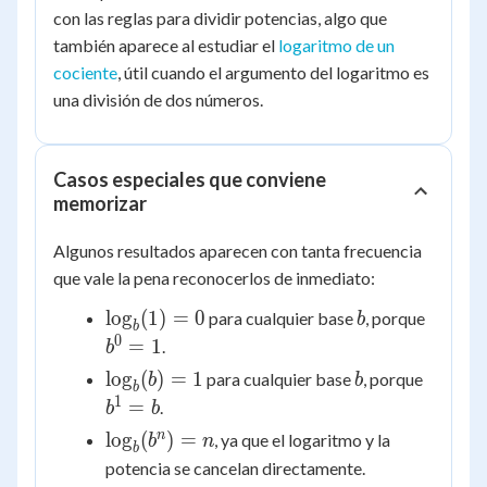
con las reglas para dividir potencias, algo que
también aparece al estudiar el
logaritmo de un
cociente
, útil cuando el argumento del logaritmo es
una división de dos números.
Casos especiales que conviene
memorizar
Algunos resultados aparecen con tanta frecuencia
que vale la pena reconocerlos de inmediato:
\log_b(1)
b
b^0
lo
g
(
1
)
=
0
para cualquier base
, porque
b
b
= 0
= 1
0
=
1
.
b
\log_b(b)
b
b^1
lo
g
(
)
=
1
para cualquier base
, porque
b
b
b
= 1
= b
1
=
.
b
b
\log_b(b^n)
n
lo
g
(
)
=
, ya que el logaritmo y la
b
n
b
= n
potencia se cancelan directamente.