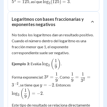
=
=
3
\log_5(125)
5
=
125
lo
g
(
125
)
=
3
, así que
.
5
125
125
= 3
Logaritmos con bases fraccionarias y
exponentes negativos
No todos los logaritmos dan un resultado positivo.
Cuando el número dentro del logaritmo es una
fracción menor que 1, el exponente
correspondiente suele ser negativo.
1
\log_3\left(\dfrac{1}
(
)
lo
g
Ejemplo 3:
Evalúa
.
3
{9}\right)
9
1
1
1
3^y =
\dfrac{1}
y
3
=
=
=
Forma exponencial:
. Como
2
9
9
3
\dfrac{1}
{9} =
−
2
y
\log_3\left(\dfra
3
=
−
2
, se tiene que
. Entonces
y
{9}
\dfrac{1}
=
{9}\right) = -2
1
(
)
{3^2} =
lo
g
=
−
2
.
-2
3
9
3^{-2}
Este tipo de resultado se relaciona directamente