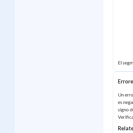
El segm
Errore
Un erro
es nega
signo d
Verific
Relat