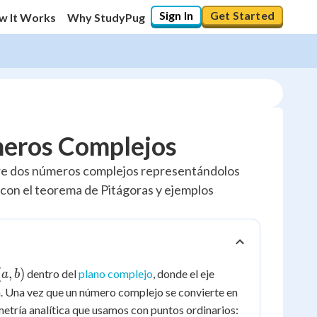
Sign In
Get Started
w It Works
Why StudyPug
meros Complejos
entre dos números complejos representándolos
n con el teorema de Pitágoras y ejemplos
(a,
(
,
)
dentro del
plano complejo
, donde el eje
a
b
b)
ria. Una vez que un número complejo se convierte en
tría analítica que usamos con puntos ordinarios: