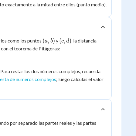
nto exactamente a la mitad entre ellos (punto medio).
(a,
(c,
(
,
)
(
,
)
rlos como los puntos
y
, la distancia
a
b
c
d
b)
d)
a con el teorema de Pitágoras:
. Para restar los dos números complejos, recuerda
resta de números complejos
; luego calculas el valor
ndo por separado las partes reales y las partes