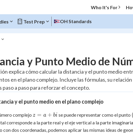
Who It's For
Ho
OH Standards
dies
Test Prep
s
O MENU
tancia y Punto Medio de Nú
Progress
ción explica cómo calcular la distancia y el punto medio 
tos en el plano complejo. Incluye las fórmulas, su relació
10
%
s paso a paso para reforzar el concepto.
"Let's build your foundation!"
atched
0/2
tancia y el punto medio en el plano complejo
tice
No score
z
=
+
úmero complejo
se puede representar como el punto
z
a
bi
Reviewed
=
tal corresponde a la parte real y el eje vertical a la parte imagina
a
z
No attempts
o con dos coordenadas, podemos aplicar las mismas ideas de geome