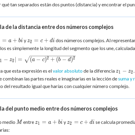
+
 Points
r qué tan separados están dos puntos (distancia) y encontrar el pu
bi
+
0
a de la distancia entre dos números complejos
_1
z_2
=
+
=
+
y
dos números complejos. Al representa
a
bi
z
c
d
i
2
= c
llos es simplemente la longitud del segmento que los une, calculad
+
z_1
2
2
−
∣
=
(
−
)
+
(
−
)
z
a
c
b
d
di
1
2
 =
z_1
−
 que esta expresión es el
valor absoluto
de la diferencia
z
z
(a-
1
2
-
 combinan las partes reales e imaginarias en la lección de
suma y 
+
z_2
^2}
o del resultado igual que harías con cualquier número complejo.
la del punto medio entre dos números complejos
M
z_1
z_2
=
+
=
+
to medio
entre
y
se calcula promedia
M
z
a
bi
z
c
d
i
1
2
=
= c
rias: