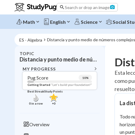
Search or drop an image
Math
English
Science
Social Stu
Distancia y punto medio de números complejo
ES - Algebra
TOPIC
BACK T
Dis
Distancia y punto medio de números complejos
Topic 
MY PROGRESS
Esta lec
Pug Score
10
%
como pun
Pug Score
Getting Started
"Let's build your foundation!"
resuelto
Best Streak
Study Points
Getting Started
Videos W
La dis
0
in a row
+
0
Best Prac
Todo n
Read
Overview
horizon
Best Qui
un punt