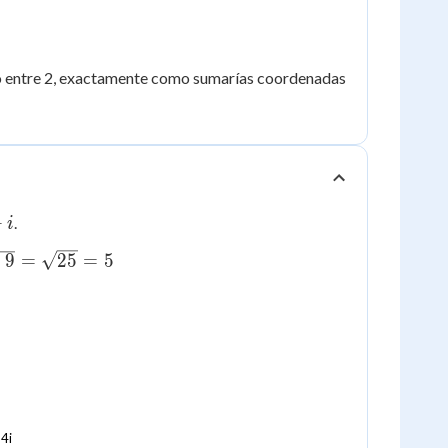
(x,
ado entre 2, exactamente como sumarías coordenadas
y)
+
.
i
+
9
=
25
=
5
 4i