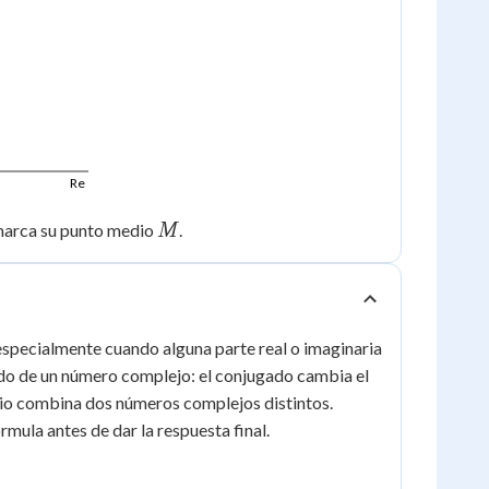
Re
M
 marca su punto medio
.
M
 especialmente cuando alguna parte real o imaginaria
ado de un número complejo: el conjugado cambia el
edio combina dos números complejos distintos.
rmula antes de dar la respuesta final.