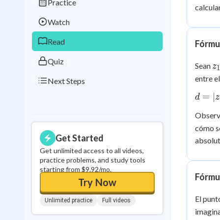
Practice
Best Streak
Study
calcula
Watch
0
in a row
Read
Fórmul
Quiz
z
Sean
z
1
=
entre e
Next Steps
a
d = |
=
∣
d
z
+
- z_2|
bi
Observa
\sqrt{
cómo se
c)^2 
Get Started
(b-d)
absolut
Get unlimited access to all videos,
practice problems, and study tools
starting from $9.92/mo.
Fórmu
Try Now
El pun
Unlimited practice
Full videos
imagina