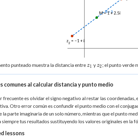
d = 5
M = 1 + 2.5i
z
= −1 + i
2
z_1
z_2
ento punteado muestra la distancia entre
y
; el punto verde
z
z
1
2
s comunes al calcular distancia y punto medio
r frecuente es olvidar el signo negativo al restar las coordenadas,
tiva. Otro error común es confundir el punto medio con el conjug
e la parte imaginaria de un solo número, mientras que el punto m
a siempre tus resultados sustituyendo los valores originales en la fó
ed lessons