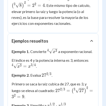
=
\left(
2
3
2
8
=
2
=
4
(
)
. Este mismo tipo de calculo,
8
{^3}\sqrt{8}
elevar primero la raiz y luego la potencia (o al
\right)^{2}
reves), es la base para resolver la mayoria de los
= 2^{2} = 4
ejercicios con exponentes racionales.
Ejemplos resueltos
4
{^4}\sqrt{x^{3}}
3
Ejemplo 1.
Convierte
a exponente racional.
x
{^4}\sq
El indice es 4 y la potencia interna es 3, entonces
= x^{3/
4
3/4
3
=
.
x
x
2/3
27^{2/3}
2
7
Ejemplo 2.
Evalua
.
Primero se saca la raiz cubica de 27, que es 3, y
2
27^{2/3} =
2/3
3
2
7
=
27
=
luego se eleva al cuadrado:
(
)
\left(
2
3
=
9
.
{^3}\sqrt{27}
1/2
1/3
x^{1/2}
⋅
Ejemplo 3.
Simplifica
\right)^{2} =
.
x
x