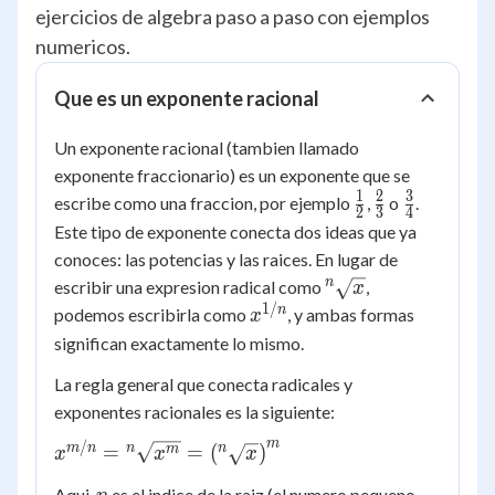
ejercicios de algebra paso a paso con ejemplos
numericos.
Que es un exponente racional
Un exponente racional (tambien llamado
exponente fraccionario) es un exponente que se
1
2
3
\frac{1}
\frac{2}
\frac{3}
escribe como una fraccion, por ejemplo
,
o
.
2
3
4
{2}
{3}
{4}
Este tipo de exponente conecta dos ideas que ya
conoces: las potencias y las raices. En lugar de
{^n}\sqrt{x}
n
escribir una expresion radical como
,
x
1/
x^{1/n}
n
podemos escribirla como
, y ambas formas
x
significan exactamente lo mismo.
La regla general que conecta radicales y
exponentes racionales es la siguiente:
m
/
x^{m/n} =
m
n
n
n
=
=
(
)
m
x
x
x
{^n}\sqrt{x^{m}}
n
Aqui,
es el indice de la raiz (el numero pequeno