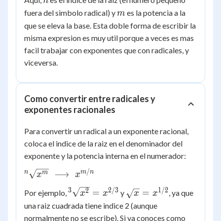
n
= \left(
m
fuera del simbolo radical) y
es la potencia a la
{^n}\sqrt{x}
m
\right)^{m}
que se eleva la base. Esta doble forma de escribir la
misma expresion es muy util porque a veces es mas
facil trabajar con exponentes que con radicales, y
viceversa.
Como convertir entre radicales y
exponentes racionales
Para convertir un radical a un exponente racional,
coloca el indice de la raiz en el denominador del
exponente y la potencia interna en el numerador:
/
{^n}\sqrt{x^{m}}
n
m
n
⟶
m
x
x
\; \longrightarrow
3
2/3
1/2
{^3}\sqrt{x^{2}}
\sqrt{x}
2
=
=
Por ejemplo,
y
, ya que
x
x
x
x
\; x^{m/n}
= x^{2/3}
=
una raiz cuadrada tiene indice 2 (aunque
x^{1/2}
normalmente no se escribe). Si ya conoces como