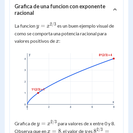
Grafica de una funcion con exponente
racional
2/3
y =
=
La funcion
es un buen ejemplo visual de
y
x
x^{2/3}
como se comporta una potencia racional para
x
valores positivos de
:
x
y
8^(2/3) = 4
4
3
2
1^(2/3) = 1
1
x
0
0
2
4
6
8
2/3
y =
=
Grafica de
para valores de x entre 0 y 8.
y
x
x^{2/3}
2/3
x
y
8^{2/3} =
=
8
8
=
Observa que en
, el valor de
es
x
y