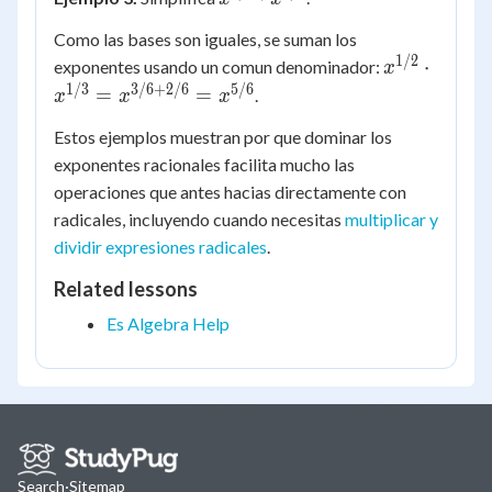
\cdot
3^{2} = 9
Como las bases son iguales, se suman los
x^{1/3}
1/2
x^{1/2}
⋅
exponentes usando un comun denominador:
x
\cdot
1/3
3/6
+
2/6
5/6
=
=
.
x
x
x
x^{1/3}
Estos ejemplos muestran por que dominar los
=
exponentes racionales facilita mucho las
x^{3/6
+ 2/6}
operaciones que antes hacias directamente con
=
radicales, incluyendo cuando necesitas
multiplicar y
x^{5/6}
dividir expresiones radicales
.
Related lessons
Es Algebra Help
Search
·
Sitemap