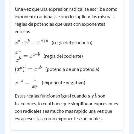
Una vez que una expresion radical se escribe como
exponente racional, se pueden aplicar las mismas
reglas de potencias que usas con exponentes
enteros:
+
x^{a}
a
b
a
b
⋅
=
(regla del producto)
x
x
x
\cdot
a
x
\dfrac{x^{a}}
−
x^{b} =
a
b
=
(regla del cociente)
x
{x^{b}} =
b
x
x^{a+b}
x^{a-b}
b
\left( x^{a}
a
ab
(
)
=
(potencia de una potencia)
x
x
\right)^{b}
1
x^{-a} =
−
= x^{ab}
a
=
(exponente negativo)
x
\dfrac{1}
a
x
{x^{a}}
a
b
Estas reglas funcionan igual cuando
y
son
a
b
fracciones, lo cual hace que simplificar expresiones
con radicales sea mucho mas rapido una vez que
estan escritas como exponentes racionales.