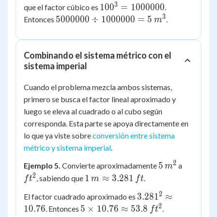
3
100^3 =
10
0
=
1000000
que el factor cúbico es
.
1000000
3
5000000
5000000
÷
1000000
=
5
Entonces
.
m
\div
1000000
=
Combinando el sistema métrico con el
5\,m^3
sistema imperial
Cuando el problema mezcla ambos sistemas,
primero se busca el factor lineal aproximado y
luego se eleva al cuadrado o al cubo según
corresponda. Esta parte se apoya directamente en
lo que ya viste sobre
conversión entre sistema
métrico y sistema imperial
.
2
5\,m^2
ft^2
5
Ejemplo 5.
Convierte aproximadamente
a
m
2
1\,m
1
≈
3.281
, sabiendo que
.
f
t
m
f
t
\approx
2
3.281^2
3.28
1
≈
El factor cuadrado aproximado es
3.281\,ft
\approx
2
5 \times
10.76
5
×
10.76
≈
53.8
. Entonces
.
f
t