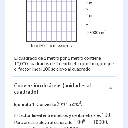
1 m
×
1 m
=
2
10,000 cm
lado dividido en 100 partes
El cuadrado de 1 metro por 1 metro contiene
10,000 cuadrados de 1 centimetro por lado, porque
el factor lineal 100 se elevo al cuadrado.
Conversión de áreas (unidades al
cuadrado)
2
2
3\,m^2
cm^2
3
Ejemplo 1.
Convierte
a
.
m
c
m
100
100
El factor lineal entre metros y centímetros es
.
2
100^2
10
0
=
10000
Para área se eleva al cuadrado:
.
2