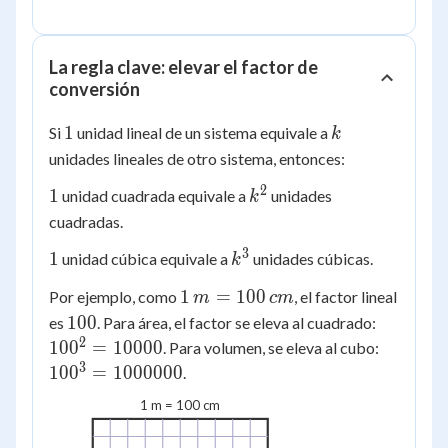
La regla clave: elevar el factor de
conversión
1
k
1
Si
unidad lineal de un sistema equivale a
k
unidades lineales de otro sistema, entonces:
2
1
k^2
1
unidad cuadrada equivale a
unidades
k
cuadradas.
3
1
k^3
1
unidad cúbica equivale a
unidades cúbicas.
k
1\,m =
1
=
100
Por ejemplo, como
, el factor lineal
m
c
m
100\,cm
100
100^2
100
es
. Para área, el factor se eleva al cuadrado:
=
2
100^3 
10
0
=
10000
. Para volumen, se eleva al cubo:
10000
100000
3
10
0
=
1000000
.
1 m = 100 cm