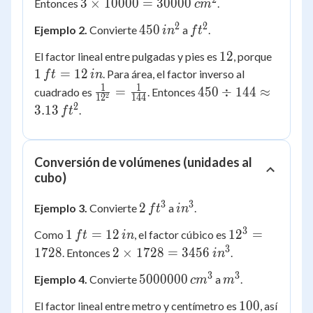
=
3 \times
3
×
10000
=
30000
Entonces
.
c
m
10000
10000 =
2
2
450\,in^2
ft^2
450
Ejemplo 2.
Convierte
a
.
i
n
f
t
30000\,cm^2
12
1\,ft
12
El factor lineal entre pulgadas y pies es
, porque
=
1
=
12
. Para área, el factor inverso al
f
t
in
12\,in
1
1
\frac{1}
450 \div
=
450
÷
144
≈
cuadrado es
. Entonces
2
1
2
144
{12^2}
144
2
3.13
.
f
t
=
\approx
\frac{1}
3.13\,ft^2
{144}
Conversión de volúmenes (unidades al
cubo)
3
3
2\,ft^3
in^3
2
Ejemplo 3.
Convierte
a
.
f
t
i
n
3
1\,ft
12^3
1
=
12
1
2
=
Como
, el factor cúbico es
f
t
in
=
=
3
2 \times
1728
2
×
1728
=
3456
. Entonces
.
i
n
12\,in
1728
1728 =
3
3
5000000\,cm^3
m^3
5000000
Ejemplo 4.
Convierte
a
.
c
m
m
3456\,in^3
100
100
El factor lineal entre metro y centímetro es
, así