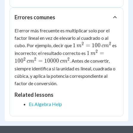
10.76
10.76
\approx
53.8\,ft^2
Errores comunes
El error más frecuente es multiplicar solo por el
factor lineal en vez de elevarlo al cuadrado o al
2
2
1\,m^2 =
1
=
100
cubo. Por ejemplo, decir que
es
m
c
m
100\,cm^2
2
1\,m^2 =
1
=
incorrecto; el resultado correcto es
m
100^2\,cm^2
2
2
2
10
0
=
10000
. Antes de convertir,
c
m
c
m
=
siempre identifica si la unidad es lineal, cuadrada o
10000\,cm^2
cúbica, y aplica la potencia correspondiente al
factor de conversión.
Related lessons
Es Algebra Help