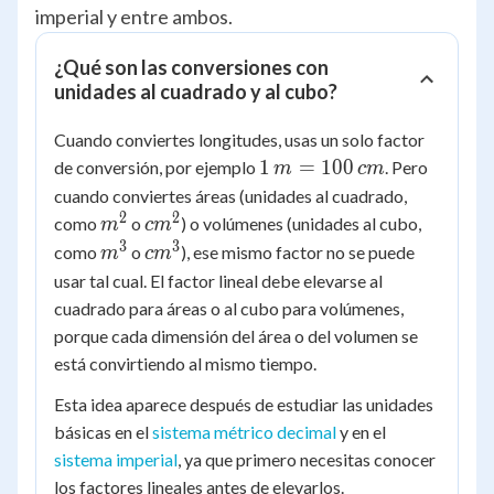
imperial y entre ambos.
¿Qué son las conversiones con
unidades al cuadrado y al cubo?
Cuando conviertes longitudes, usas un solo factor
1\,m =
1
=
100
de conversión, por ejemplo
. Pero
m
c
m
100\,cm
cuando conviertes áreas (unidades al cuadrado,
2
2
m^2
cm^2
como
o
) o volúmenes (unidades al cubo,
m
c
m
3
3
m^3
cm^3
como
o
), ese mismo factor no se puede
m
c
m
usar tal cual. El factor lineal debe elevarse al
cuadrado para áreas o al cubo para volúmenes,
porque cada dimensión del área o del volumen se
está convirtiendo al mismo tiempo.
Esta idea aparece después de estudiar las unidades
básicas en el
sistema métrico decimal
y en el
sistema imperial
, ya que primero necesitas conocer
los factores lineales antes de elevarlos.