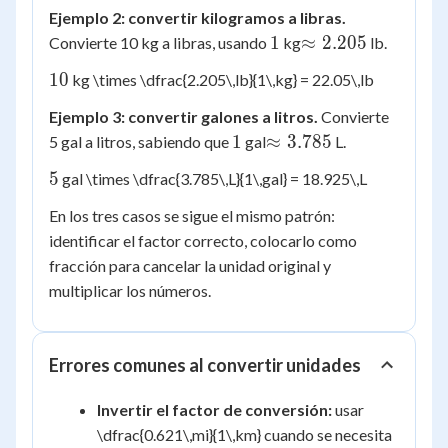
Ejemplo 2: convertir kilogramos a libras.
1\,
\approx
1
≈
2.205
Convierte 10 kg a libras, usando
kg
lb.
2.205\,
10\,
10
kg \times \dfrac{2.205\,lb}{1\,kg} = 22.05\,lb
Ejemplo 3: convertir galones a litros.
Convierte
1\,
\approx
1
≈
3.785
5 gal a litros, sabiendo que
gal
L.
3.785\,
5\,
5
gal \times \dfrac{3.785\,L}{1\,gal} = 18.925\,L
En los tres casos se sigue el mismo patrón:
identificar el factor correcto, colocarlo como
fracción para cancelar la unidad original y
multiplicar los números.
Errores comunes al convertir unidades
Invertir el factor de conversión:
usar
\dfrac{0.621\,mi}{1\,km} cuando se necesita