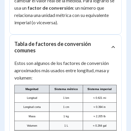
cambiar el valor real de la medida. Para lograrlo se
usa un
factor de conversión
: un número que
relaciona una unidad métrica con su equivalente
imperial (o viceversa).
Tabla de factores de conversión
comunes
Estos son algunos de los factores de conversión
aproximados más usados entre longitud, masa y
volumen:
Magnitud
Sistema métrico
Sistema imperial
Longitud
1 km
≈ 0.621 mi
Longitud corta
1 cm
≈ 0.394 in
Masa
1 kg
≈ 2.205 lb
Volumen
1 L
≈ 0.264 gal