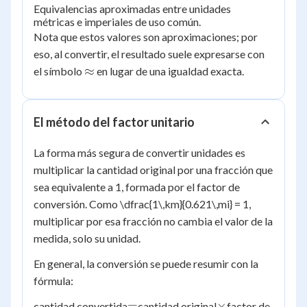
Equivalencias aproximadas entre unidades
métricas e imperiales de uso común.
Nota que estos valores son aproximaciones; por
eso, al convertir, el resultado suele expresarse con
\approx
≈
el símbolo
en lugar de una igualdad exacta.
El método del factor unitario
La forma más segura de convertir unidades es
multiplicar la cantidad original por una fracción que
sea equivalente a 1, formada por el factor de
conversión. Como \dfrac{1\,km}{0.621\,mi} = 1,
multiplicar por esa fracción no cambia el valor de la
medida, solo su unidad.
En general, la conversión se puede resumir con la
fórmula:
=
\times
=
×
cantidad convertida
cantidad original
factor de