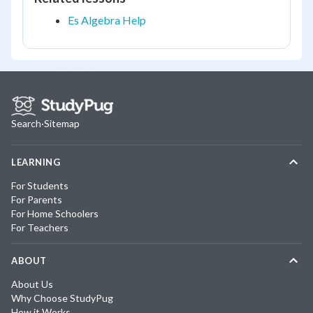
Es Algebra Help
Search
·
Sitemap
LEARNING
For Students
For Parents
For Home Schoolers
For Teachers
ABOUT
About Us
Why Choose StudyPug
How it Works