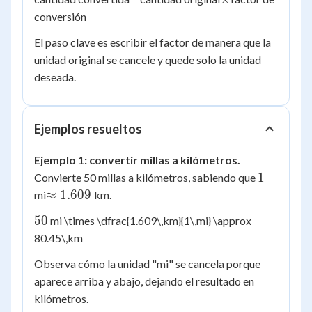
conversión
El paso clave es escribir el factor de manera que la
unidad original se cancele y quede solo la unidad
deseada.
Ejemplos resueltos
Ejemplo 1: convertir millas a kilómetros.
1\,
1
Convierte 50 millas a kilómetros, sabiendo que
\approx
≈
1.609
mi
km.
1.609\,
50\,
50
mi \times \dfrac{1.609\,km}{1\,mi} \approx
80.45\,km
Observa cómo la unidad "mi" se cancela porque
aparece arriba y abajo, dejando el resultado en
kilómetros.