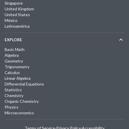
Singapore
United Kingdom
United States
México
Latinoamérica
EXPLORE
Basic Math
Algebra
Geometry
Trigonometry
Calculus
Linear Algebra
Differential Equations
Statistics
Chemistry
Organic Chemistry
Physics
Microeconomics
Terms of Service
·
Privacy Policy
·
Accessibility