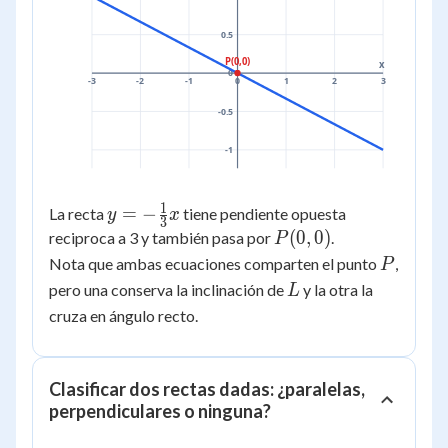
0)
0.5
P(0,0)
x
0
-3
-2
-1
0
1
2
3
-0.5
-1
1
y = -
=
−
La recta
tiene pendiente opuesta
y
x
3
\frac{1}
P(0,0)
(
0
,
0
)
reciproca a 3 y también pasa por
.
P
{3}x
P
Nota que ambas ecuaciones comparten el punto
,
P
L
pero una conserva la inclinación de
y la otra la
L
cruza en ángulo recto.
Clasificar dos rectas dadas: ¿paralelas,
perpendiculares o ninguna?