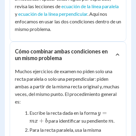
revisa las lecciones de
ecuación de la línea paralela
y
ecuación de la línea perpendicular
. Aquí nos
enfocamos en usar las dos condiciones dentro de un
mismo problema.
Cómo combinar ambas condiciones en
un mismo problema
Muchos ejercicios de examen no piden solo una
recta paralela o solo una perpendicular: piden
ambas a partir de la misma recta original y, muchas
veces, del mismo punto. El procedimiento general
es:
y
=
Escribe la recta dada en la forma
y
=
m
+
para identificar su pendiente
.
m
x
b
m
mx
Para la recta paralela, usa la misma
+