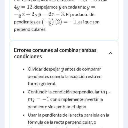
+
-
y
y = -
4
=
12
=
, despejamos
en cada una:
y
y
y
4y
4y
\frac{1}
1
y
−
+
2
=
2
−
3
y
. El producto de
x
y
x
2
=
=
{2}x +
=
1
\left(-
−
(
2
)
=
−
1
pendientes es
(
)
, así que son
2
8
12
2
2x
\frac{1}
perpendiculares.
-
{2}\right)
3
(2) = -1
Errores comunes al combinar ambas
condiciones
y
Olvidar despejar
antes de comparar
y
pendientes cuando la ecuación está en
forma general.
m_1
⋅
Confundir la condición perpendicular
m
1
\cdot
=
−
1
con simplemente invertir la
m
2
m_2
pendiente sin cambiar el signo.
= -1
Usar la pendiente de la recta paralela en la
fórmula de la recta perpendicular, o