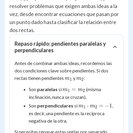
resolver problemas que exigen ambas ideas a la
vez, desde encontrar ecuaciones que pasan por
un punto dado hasta clasificar la relación entre
dos rectas.
Repaso rápido: pendientes paralelas y
perpendiculares
Antes de combinar ambas ideas, recordemos las
dos condiciones clave sobre pendientes. Si dos
m_1
m_2
rectas tienen pendientes
y
:
m
m
1
2
m_1
=
Son
paralelas
si
(misma
m
m
1
2
=
inclinación, nunca se cruzan).
m_2
m_1
⋅
=
−
1
Son
perpendiculares
si
,
m
m
1
2
\cdot
es decir, una pendiente es la reciproca
m_2
negativa de la otra.
= -1
Si necesitas repasar estas reglas por separado,