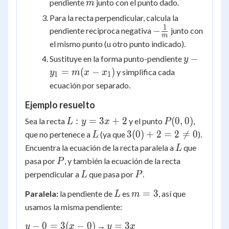
m
pendiente
junto con el punto dado.
m
b
Para la recta perpendicular, calcula la
1
-
−
pendiente reciproca negativa
junto con
m
\frac{1}
el mismo punto (u otro punto indicado).
{m}
y -
−
Sustituye en la forma punto-pendiente
y
y_1
=
(
−
)
y simplifica cada
y
m
x
x
1
1
=
ecuación por separado.
m(x
Ejemplo resuelto
-
x_1)
L:
P(0,
:
=
3
+
2
(
0
,
0
)
Sea la recta
y el punto
,
L
y
x
P
y
0)
L
3(0)+2=2
3
(
0
)
+
2
=
2

=
0
que no pertenece a
(ya que
).
L
=
\ne 0
L
Encuentra la ecuación de la recta paralela a
que
L
3x
P
pasa por
, y también la ecuación de la recta
P
+
L
P
perpendicular a
que pasa por
.
L
P
2
L
m
=
3
Paralela:
la pendiente de
es
, así que
L
m
=
usamos la misma pendiente:
3
y -
y
−
0
=
3
(
−
0
)
=
3
→
y
x
y
x