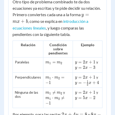
Otro tipo de problema combinado te da dos
ecuaciones ya escritas y te pide decidir su relación.
y
=
Primero conviertes cada una a la forma
y
=
+
, como se explica en
introducción a
m
x
b
mx
ecuaciones lineales
, y luego comparas las
+
pendientes con la siguiente tabla.
b
Relación
Condición
Ejemplo
sobre
pendientes
m_1
=
y=2x+1
=
2
+
1
y=2x-
Paralelas
y
m
m
y
x
1
2
=
3
=
2
−
3
y
x
m_2
m_1
⋅
=
y=2x+1
=
2
+
1
y=-
Perpendiculares
y
m
m
y
x
1
2
1
\cdot
\frac{1}
−
1
=
−
+
4
y
x
2
m_2
{2}x+4
m_1

=
m_1
y=2x+1
=
2
+
1
y=5x-
Ninguna de las
= -1
y
y
m
m
y
x
1
2
dos
\ne
\cdot
2
⋅

=
=
5
−
2
m
m
y
x
1
2
m_2
m_2
−
1
\ne
-1
2x
8x
2
+
4
=
8
8
−
Por ejemplo, para las rectas
y
x
y
x