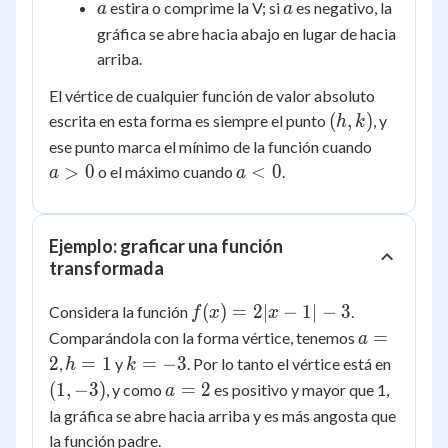
a
a
estira o comprime la V; si
es negativo, la
a
a
k
gráfica se abre hacia abajo en lugar de hacia
arriba.
El vértice de cualquier función de valor absoluto
(h,
(
,
)
escrita en esta forma es siempre el punto
, y
h
k
k)
a
ese punto marca el mínimo de la función cuando
>
a
>
0
<
0
o el máximo cuando
.
a
a
0
<
0
Ejemplo: graficar una función
transformada
f(x)
(
)
=
2∣
−
1∣
−
3
Considera la función
.
f
x
x
=
a
=
Comparándola con la forma vértice, tenemos
a
2|x
=
h
k
(1,
2
=
1
=
−
3
,
y
. Por lo tanto el vértice está en
h
k
- 1|
2
=
=
-3)
a
(
1
,
−
3
)
=
2
, y como
es positivo y mayor que 1,
a
- 3
1
-3
=
la gráfica se abre hacia arriba y es más angosta que
2
la función padre.