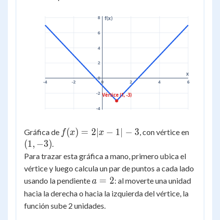
8
f(x)
6
4
2
x
0
-4
-2
0
2
4
6
-2
Vértice (1, -3)
-4
f(x)
(
)
=
2∣
−
1∣
−
3
(1,
Gráfica de
, con vértice en
f
x
x
=
-3)
(
1
,
−
3
)
.
2|x
Para trazar esta gráfica a mano, primero ubica el
- 1|
vértice y luego calcula un par de puntos a cada lado
- 3
a
=
2
usando la pendiente
: al moverte una unidad
a
=
hacia la derecha o hacia la izquierda del vértice, la
2
función sube 2 unidades.