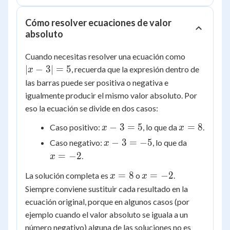
Cómo resolver ecuaciones de valor
absoluto
|x
Cuando necesitas resolver una ecuación como
-
∣
−
3∣
=
5
, recuerda que la expresión dentro de
x
3|
las barras puede ser positiva o negativa e
=
igualmente producir el mismo valor absoluto. Por
5
eso la ecuación se divide en dos casos:
x
x
−
3
=
5
=
8
Caso positivo:
, lo que da
.
x
x
-
=
x
x
−
3
=
−
5
Caso negativo:
, lo que da
x
3
8
-
=
=
−
2
.
x
=
3
-2
5
x
x
=
8
=
−
2
La solución completa es
o
.
=
x
x
=
=
-5
Siempre conviene sustituir cada resultado en la
8
-2
ecuación original, porque en algunos casos (por
ejemplo cuando el valor absoluto se iguala a un
número negativo) alguna de las soluciones no es