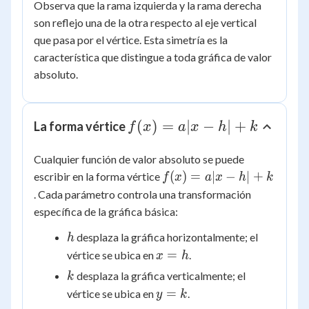
|x|
0)
Observa que la rama izquierda y la rama derecha
son reflejo una de la otra respecto al eje vertical
que pasa por el vértice. Esta simetría es la
característica que distingue a toda gráfica de valor
absoluto.
f(x)
(
)
=
∣
−
∣
+
La forma vértice
f
x
a
x
h
k
=
Cualquier función de valor absoluto se puede
a|x
f(x)
(
)
=
∣
−
∣
+
escribir en la forma vértice
- h|
f
x
a
x
h
k
=
. Cada parámetro controla una transformación
+ k
a|x
específica de la gráfica básica:
- h|
h
desplaza la gráfica horizontalmente; el
+ k
h
x
=
vértice se ubica en
.
x
h
=
k
desplaza la gráfica verticalmente; el
k
h
y
=
vértice se ubica en
.
y
k
=