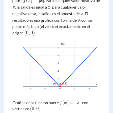
f(x)
x
(
)
=
∣
∣
padre
. Para cualquier valor positivo de
f
x
x
=
x
, la salida es igual a
; para cualquier valor
x
x
|x|
x
x
negativo de
, la salida es el opuesto de
. El
x
x
resultado es una gráfica con forma de V, con su
punto más bajo (el vértice) exactamente en el
(0,
(
0
,
0
)
origen
.
0)
f(x)
5
4
3
2
1
Vértice (0, 0)
x
0
-4
-2
0
2
4
f(x)
(
)
=
∣
∣
Gráfica de la función padre
, con
f
x
x
=
(0,
(
0
,
0
)
vértice en
.